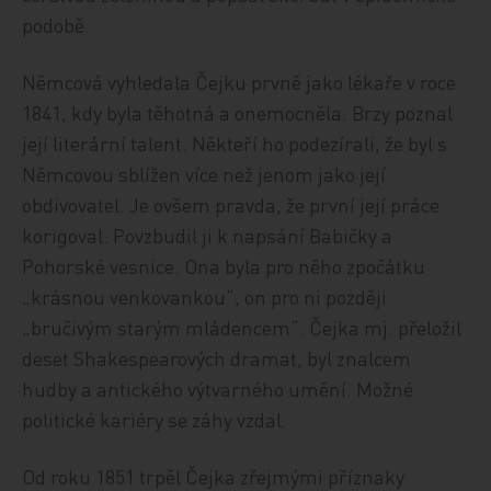
podobě.
Němcová vyhledala Čejku prvně jako lékaře v roce
1841, kdy byla těhotná a onemocněla. Brzy poznal
její literární talent. Někteří ho podezírali, že byl s
Němcovou sblížen více než jenom jako její
obdivovatel. Je ovšem pravda, že první její práce
korigoval. Povzbudil ji k napsání Babičky a
Pohorské vesnice. Ona byla pro něho zpočátku
„krásnou venkovankou“, on pro ni později
„bručivým starým mládencem“. Čejka mj. přeložil
deset Shakespearových dramat, byl znalcem
hudby a antického výtvarného umění. Možné
politické kariéry se záhy vzdal.
Od roku 1851 trpěl Čejka zřejmými příznaky