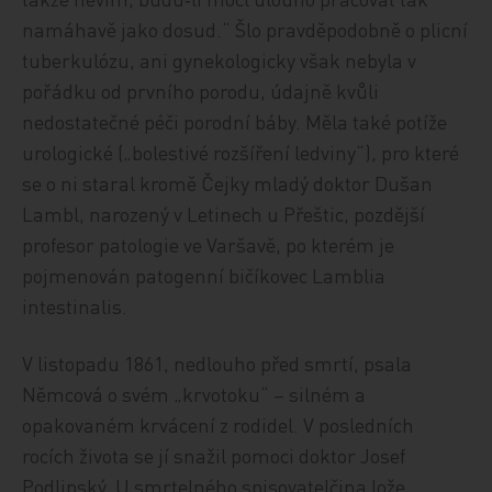
namáhavě jako dosud.“ Šlo pravděpodobně o plicní
tuberkulózu, ani gynekologicky však nebyla v
pořádku od prvního porodu, údajně kvůli
nedostatečné péči porodní báby. Měla také potíže
urologické („bolestivé rozšíření ledviny“), pro které
se o ni staral kromě Čejky mladý doktor Dušan
Lambl, narozený v Letinech u Přeštic, pozdější
profesor patologie ve Varšavě, po kterém je
pojmenován patogenní bičíkovec Lamblia
intestinalis.
V listopadu 1861, nedlouho před smrtí, psala
Němcová o svém „krvotoku“ – silném a
opakovaném krvácení z rodidel. V posledních
rocích života se jí snažil pomoci doktor Josef
Podlipský. U smrtelného spisovatelčina lože