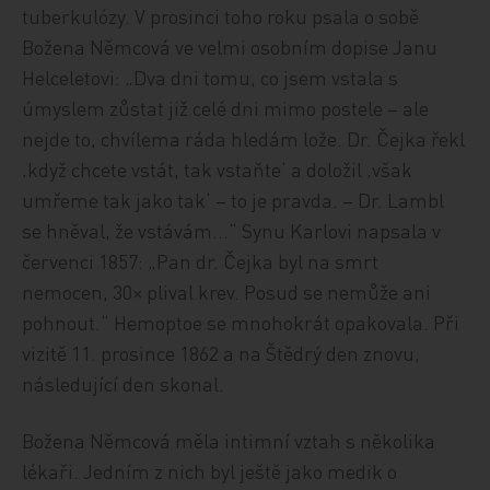
tuberkulózy. V prosinci toho roku psala o sobě
Božena Němcová ve velmi osobním dopise Janu
Helceletovi: „Dva dni tomu, co jsem vstala s
úmyslem zůstat již celé dni mimo postele – ale
nejde to, chvílema ráda hledám lože. Dr. Čejka řekl
‚když chcete vstát, tak vstaňte‘ a doložil ‚však
umřeme tak jako tak‘ – to je pravda. – Dr. Lambl
se hněval, že vstávám…“ Synu Karlovi napsala v
červenci 1857: „Pan dr. Čejka byl na smrt
nemocen, 30× plival krev. Posud se nemůže ani
pohnout.“ Hemoptoe se mnohokrát opakovala. Při
vizitě 11. prosince 1862 a na Štědrý den znovu,
následující den skonal.
Božena Němcová měla intimní vztah s několika
lékaři. Jedním z nich byl ještě jako medik o