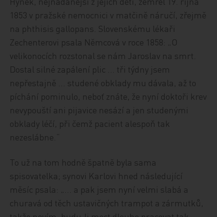
Hynek, nejnadanější z jejích dětí, zemřel 19. října
1853 v pražské nemocnici v matčině náručí, zřejmě
na phthisis gallopans. Slovenskému lékaři
Zechenterovi psala Němcová v roce 1858: „O
velikonocích rozstonal se nám Jaroslav na smrt.
Dostal silné zapálení plic … tři týdny jsem
nepřestajně … studené obklady mu dávala, až to
píchání pominulo, neboť znáte, že nyní doktoři krev
nevypouští ani pijavice nesází a jen studenými
obklady léčí, při čemž pacient alespoň tak
nezeslábne.“
To už na tom hodně špatně byla sama
spisovatelka; synovi Karlovi hned následující
měsíc psala: „… a pak jsem nyní velmi slabá a
churavá od těch ustavičných trampot a zármutků,
takže nevím, budu‑li moct dlouho pracovat tak