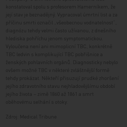
konstatoval spolu s profesorem Hamerníkem, že
její stav je beznadějný. Vypracoval úmrtní list a za
příčinu smrti označil „všeobecnou vodnatelnost“,
diagnózu tehdy velmi často užívanou, z dnešního
hlediska pohříchu jenom symptomatickou.
Vyloučena není ani mimoplicní TBC, konkrétně
TBC ledvin s komplikující TBC pobřišnice a
ženských pohlavních orgánů. Diagnosticky nebylo
ovšem možné TBC v některé zvláštnější formě
tehdy prokázat. Někteří přisuzují prudké zhoršení
jejího zdravotního stavu nejhladovějšímu období
jejího života – zimě 1860 až 1861 a smrt
oběhovému selhání s otoky.
Zdroj: Medical Tribune