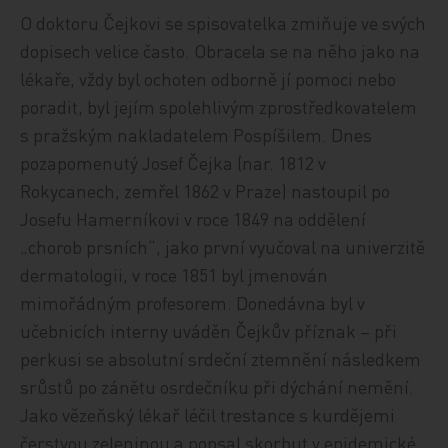
O doktoru Čejkovi se spisovatelka zmiňuje ve svých
dopisech velice často. Obracela se na něho jako na
lékaře, vždy byl ochoten odborně jí pomoci nebo
poradit, byl jejím spolehlivým zprostředkovatelem
s pražským nakladatelem Pospíšilem. Dnes
pozapomenutý Josef Čejka (nar. 1812 v
Rokycanech, zemřel 1862 v Praze) nastoupil po
Josefu Hamerníkovi v roce 1849 na oddělení
„chorob prsních“, jako první vyučoval na univerzitě
dermatologii, v roce 1851 byl jmenován
mimořádným profesorem. Donedávna byl v
učebnicích interny uváděn Čejkův příznak – při
perkusi se absolutní srdeční ztemnění následkem
srůstů po zánětu osrdečníku při dýchání nemění.
Jako vězeňský lékař léčil trestance s kurdějemi
čerstvou zeleninou a popsal skorbut v epidemické