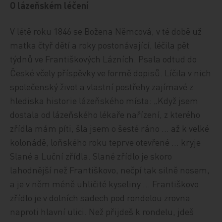
O lázeňském léčení
V létě roku 1846 se Božena Němcová, v té době už
matka čtyř dětí a roky postonávající, léčila pět
týdnů ve Františkových Lázních. Psala odtud do
České včely příspěvky ve formě dopisů. Líčila v nich
společenský život a vlastní postřehy zajímavé z
hlediska historie lázeňského místa: „Když jsem
dostala od lázeňského lékaře nařízení, z kterého
zřídla mám píti, šla jsem o šesté ráno … až k velké
kolonádě, loňského roku teprve otevřené … kryje
Slané a Luční zřídla. Slané zřídlo je skoro
lahodnější než Františkovo, nečpí tak silně nosem,
a je v něm méně uhličité kyseliny … Františkovo
zřídlo je v dolních sadech pod rondelou zrovna
naproti hlavní ulici. Než přijdeš k rondelu, jdeš