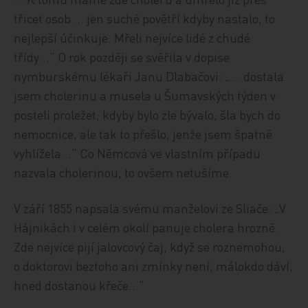
třicet osob … jen suché povětří kdyby nastalo, to
nejlepší účinkuje. Mřeli nejvíce lidé z chudé
třídy…“ O rok později se svěřila v dopise
nymburskému lékaři Janu Dlabačovi: „… dostala
jsem cholerinu a musela u Šumavských týden v
posteli proležet; kdyby bylo zle bývalo, šla bych do
nemocnice, ale tak to přešlo, jenže jsem špatně
vyhlížela…“ Co Němcová ve vlastním případu
nazvala cholerinou, to ovšem netušíme.
V září 1855 napsala svému manželovi ze Sliače: „V
Hájnikách i v celém okolí panuje cholera hrozně.
Zde nejvíce pijí jalovcový čaj, když se roznemohou,
o doktorovi beztoho ani zmínky není; málokdo dáví,
hned dostanou křeče…“