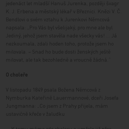
jedenáct let mladší Hanuš Jurenka, později švagr
K. J. Erbena a městský lékař v Březnici. Knězi V. Č.
Bendlovi o svém vztahu k Jurenkovi Němcová
napsala: „Pro Vás byl všelijaký, pro mne ale byl
Jediný, jehož jsem stavěla nade všecky vás! … Já
nezkoumala, zdali hoden toho, protože jsem ho
milovala. – Snad ho bude dosti ženských ještě
milovat, ale tak bezohledně a vroucně žádná.“
O choleře
V listopadu 1849 psala Božena Němcová z
Nymburka Kateřině Lauermannové, dceři Josefa
Jungmanna: „Co jsem z Prahy přijela, mám
ustavičně křeče v žaludku
… K tomu máme zde choleru a umřelo již přes