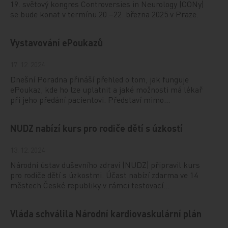
19. světový kongres Controversies in Neurology (CONy)
se bude konat v termínu 20.–22. března 2025 v Praze.
Vystavování ePoukazů
17. 12. 2024
Dnešní Poradna přináší přehled o tom, jak funguje
ePoukaz, kde ho lze uplatnit a jaké možnosti má lékař
při jeho předání pacientovi. Představí mimo…
NUDZ nabízí kurs pro rodiče dětí s úzkostí
13. 12. 2024
Národní ústav duševního zdraví (NUDZ) připravil kurs
pro rodiče dětí s úzkostmi. Účast nabízí zdarma ve 14
městech České republiky v rámci testovací…
Vláda schválila Národní kardiovaskulární plán