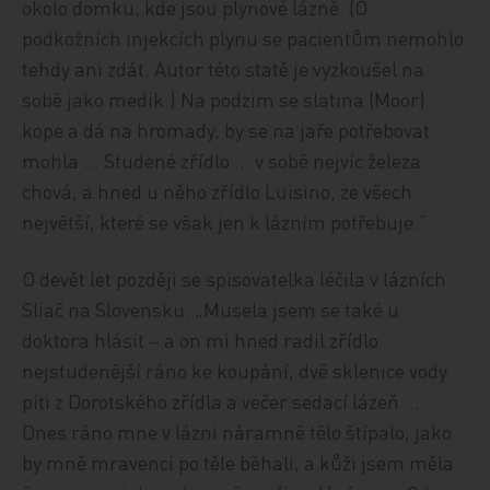
okolo domku, kde jsou plynové lázně. (O
podkožních injekcích plynu se pacientům nemohlo
tehdy ani zdát. Autor této statě je vyzkoušel na
sobě jako medik.) Na podzim se slatina (Moor)
kope a dá na hromady, by se na jaře potřebovat
mohla … Studené zřídlo … v sobě nejvíc železa
chová, a hned u něho zřídlo Luisino, ze všech
největší, které se však jen k lázním potřebuje.“
O devět let později se spisovatelka léčila v lázních
Sliač na Slovensku. „Musela jsem se také u
doktora hlásit – a on mi hned radil zřídlo
nejstudenější ráno ke koupání, dvě sklenice vody
píti z Dorotského zřídla a večer sedací lázeň …
Dnes ráno mne v lázni náramně tělo štípalo, jako
by mně mravenci po těle běhali, a kůži jsem měla