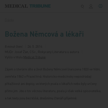
Přeskočit na obsah
Články
Božena Němcová a lékaři
8 minut čtení
26. 5. 2014
MUDr. Josef Žán, CSc., Rokycany Literatura u autora
Vyšlo v titulu
Medical Tribune
Zájem o literární dílo a život Boženy Němcové (narozena 1820 ve Vídni,
zemřela 1862 v Praze) trvá. Historicko‑medicínsky nepostrádají
přitažlivost ani dopisy, ve kterých psala o lékařích nebo byly určeny
přímo jim. Jde o tzv. věcnou literaturu, psala ji však velká spisovatelka,
a tak texty jsou bez klišé, dnešnímu čtenáři příjemné.