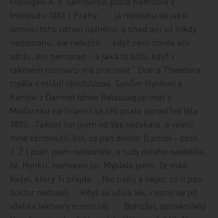
Filologovi A. V. Šemberovi psala Němcová v
listopadu 1851 z Prahy: „… já nemohu se jaksi
domoci toho zdraví úplného, a snad ani už nikdy
nedomohu, ale neležím … když není člověk ani
zdráv, ani nemocen – a jaká to bída, když v
takovém rozmaru má pracovat.“ Dcera Theodora
trpěla v mládí skrofulózou. Synům Hynkovi a
Karlovi z Ďarmot (dnes Balassagyarmat v
Maďarsku na hranici se SR) psala uprostřed léta
1853: „Takový list jsem od Vás nečekala, a velmi
mne zarmoutil; list, co pan doktor (Lambl – pozn.
J. Ž.) psal, jsem nedostala, a tudy ničeho nevěděla,
že, Hynku, nemocen jsi. Myslela jsem, že máš
kašel, který Ti přejde … Nic nepij a nejez, co ti pan
doktor nedovolí … Když se užívá lék, nesmí se pít
všeliké lektvary mimo něj…“. Bohužel, patnáctiletý