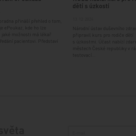
dětí s úzkostí
4
13. 12. 2024
radna přináší přehled o tom,
je ePoukaz, kde ho lze
Národní ústav duševního zdra
a jaké možnosti má lékař
připravil kurs pro rodiče dětí
předání pacientovi. Představí
s úzkostmi. Účast nabízí zdar
městech České republiky v r
testovací…
 světa