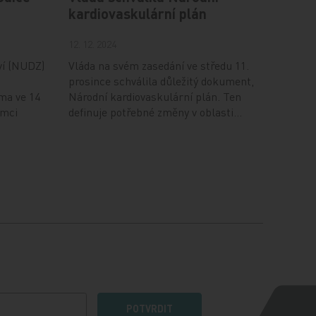
kardiovaskulární plán
12. 12. 2024
ví (NUDZ)
Vláda na svém zasedání ve středu 11.
prosince schválila důležitý dokument,
ma ve 14
Národní kardiovaskulární plán. Ten
ámci
definuje potřebné změny v oblasti…
POTVRDIT