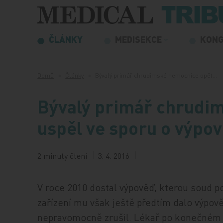
Přeskočit na obsah
ČLÁNKY
MEDISEKCE
KON
Domů
Články
Bývalý primář chrudimské nemocnice opět…
Bývalý primář chrudi
uspěl ve sporu o výpo
2 minuty čtení
3. 4. 2016
V roce 2010 dostal výpověď, kterou soud po
zařízení mu však ještě předtím dalo výpově
nepravomocně zrušil. Lékař po konečném r