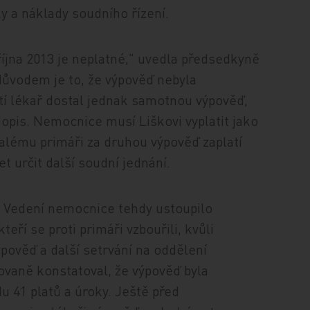
 a náklady soudního řízení.
íjna 2013 je neplatné," uvedla předsedkyně
ůvodem je to, že výpověď nebyla
í lékař dostal jednak samotnou výpověď,
opis. Nemocnice musí Liškovi vyplatit jako
valému primáři za druhou výpověď zaplatí
 určit další soudní jednání.
0. Vedení nemocnice tehdy ustoupilo
ří se proti primáři vzbouřili, kvůli
ověď a další setrvání na oddělení
vaně konstatoval, že výpověď byla
u 41 platů a úroky. Ještě před