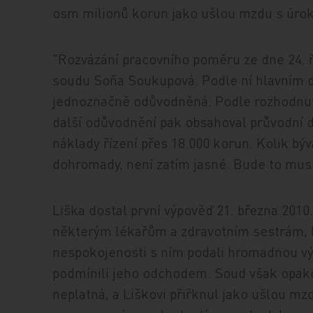
osm milionů korun jako ušlou mzdu s úroky
"Rozvázání pracovního poměru ze dne 24. ř
soudu Soňa Soukupová. Podle ní hlavním d
jednoznačně odůvodněná. Podle rozhodnut
další odůvodnění pak obsahoval průvodní d
náklady řízení přes 18.000 korun. Kolik bý
dohromady, není zatím jasné. Bude to muset
Liška dostal první výpověď 21. března 201
některým lékařům a zdravotním sestrám, kte
nespokojenosti s ním podali hromadnou výp
podmínili jeho odchodem. Soud však opako
neplatná, a Liškovi přiřknul jako ušlou mzd