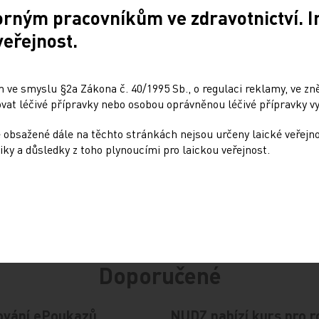
orným pracovníkům ve zdravotnictví. 
veřejnost.
Sdílejte článek
 ve smyslu §2a Zákona č. 40/1995 Sb., o regulaci reklamy, ve zněn
at léčivé přípravky nebo osobou oprávněnou léčivé přípravky vy
 obsažené dále na těchto stránkách nejsou určeny laické veřejn
iky a důsledky z toho plynoucími pro laickou veřejnost.
Doporučené
ování ePoukazů
NUDZ nabízí kurs pro r