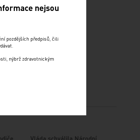
Informace nejsou
í pozdějších předpisů, čili
dávat.
osti, nýbrž zdravotnickým
odiče
Vláda schválila Národní