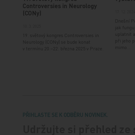
Controversies in Neurology
17. 12. 202
(CONy)
Dnešní Po
10. 3. 2025
jak fungu
uplatnit 
19. světový kongres Controversies in
při jeho 
Neurology (CONy) se bude konat
mimo…
v termínu 20.–22. března 2025 v Praze.
PŘIHLASTE SE K ODBĚRU NOVINEK.
Udržujte si přehled ze