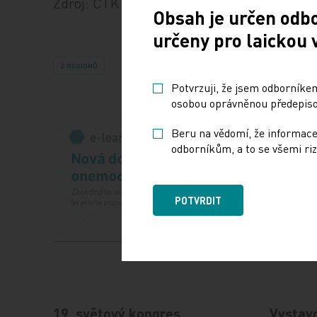
Zdroj: ČTK
Obsah je určen odb
určeny pro laickou 
Z REGIONŮ
Potvrzuji, že jsem odborníkem
osobou oprávněnou předepisov
Beru na vědomí, že informace
odborníkům, a to se všemi riz
POTVRDIT
19. světový kongres
Vystav