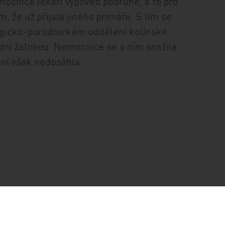
cnice lékaři výpověď podruhé, a to pro
 že už přijala jiného primáře. S tím se
logicko-porodnickém oddělení kolínské
dní žalobou. Nemocnice se s ním snažila
ní však nedosáhla.