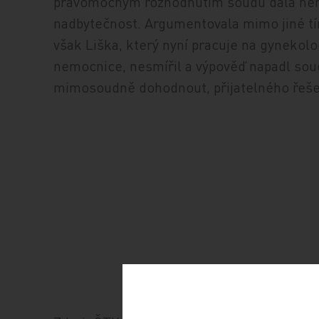
pravomocným rozhodnutím soudu dala nemo
nadbytečnost. Argumentovala mimo jiné tím,
však Liška, který nyní pracuje na gyneko
nemocnice, nesmířil a výpověď napadl sou
mimosoudně dohodnout, přijatelného řeše