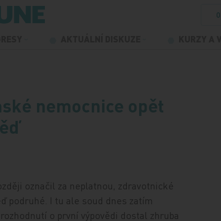
O
GRESY
AKTUÁLNÍ DISKUZE
KURZY A 
mské nemocnice opět
věď
zději označil za neplatnou, zdravotnické
ď podruhé. I tu ale soud dnes zatím
ozhodnutí o první výpovědi dostal zhruba