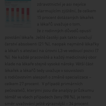
zdravotnictví je asi nejvíce
alarmujícím zjištění, že celkem
15 procent dotázaných lékařek
a lékařů uvažuje o tom,
že z rodinných důvodů opustí
povolání lékaře. Ještě častěji pak takto uvažují
čerství absolventi (21 %), naopak nejméně lékařky
a lékaři s atestací na úrovni L3 ve vedoucí pozici (7
%). Ne každé pracoviště a každý medicínský obor
klade na lékaře stejně vysoké nároky. Větší část
lékařek a lékařů tedy uvažuje v souvislosti
s rodičovstvím alespoň o změně specializace –
celkem 27 procent. V případě primárních
pečovatelů, kterými jsou dle analýzy průzkumu
téměř ve všech případech ženy (98 %), je tento
směr uvažování ještě výraznější – 34 procent.