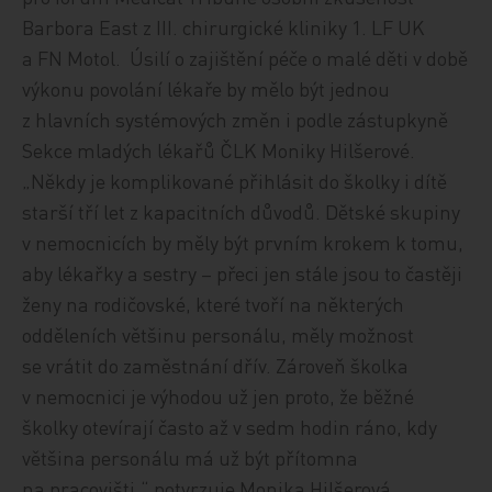
Barbora East z III. chirurgické kliniky 1. LF UK
a FN Motol. Úsilí o zajištění péče o malé děti v době
výkonu povolání lékaře by mělo být jednou
z hlavních systémových změn i podle zástupkyně
Sekce mladých lékařů ČLK Moniky Hilšerové.
„Někdy je komplikované přihlásit do školky i dítě
starší tří let z kapacitních důvodů. Dětské skupiny
v nemocnicích by měly být prvním krokem k tomu,
aby lékařky a sestry – přeci jen stále jsou to častěji
ženy na rodičovské, které tvoří na některých
odděleních většinu personálu, měly možnost
se vrátit do zaměstnání dřív. Zároveň školka
v nemocnici je výhodou už jen proto, že běžné
školky otevírají často až v sedm hodin ráno, kdy
většina personálu má už být přítomna
na pracovišti,“ potvrzuje Monika Hilšerová