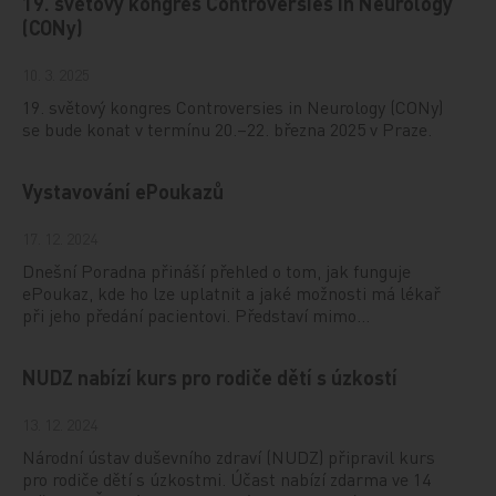
19. světový kongres Controversies in Neurology
(CONy)
10. 3. 2025
19. světový kongres Controversies in Neurology (CONy)
se bude konat v termínu 20.–22. března 2025 v Praze.
Vystavování ePoukazů
17. 12. 2024
Dnešní Poradna přináší přehled o tom, jak funguje
ePoukaz, kde ho lze uplatnit a jaké možnosti má lékař
při jeho předání pacientovi. Představí mimo…
NUDZ nabízí kurs pro rodiče dětí s úzkostí
13. 12. 2024
Národní ústav duševního zdraví (NUDZ) připravil kurs
pro rodiče dětí s úzkostmi. Účast nabízí zdarma ve 14