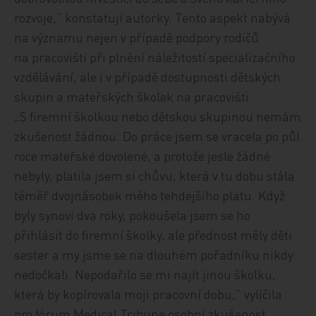
rozvoje,“ konstatují autorky. Tento aspekt nabývá
na významu nejen v případě podpory rodičů
na pracovišti při plnění náležitostí specializačního
vzdělávání, ale i v případě dostupnosti dětských
skupin a mateřských školek na pracovišti.
„S firemní školkou nebo dětskou skupinou nemám
zkušenost žádnou. Do práce jsem se vracela po půl
roce mateřské dovolené, a protože jesle žádné
nebyly, platila jsem si chůvu, která v tu dobu stála
téměř dvojnásobek mého tehdejšího platu. Když
byly synovi dva roky, pokoušela jsem se ho
přihlásit do firemní školky, ale přednost měly děti
sester a my jsme se na dlouhém pořadníku nikdy
nedočkali. Nepodařilo se mi najít jinou školku,
která by kopírovala moji pracovní dobu,“ vylíčila
pro fórum Medical Tribune osobní zkušenost