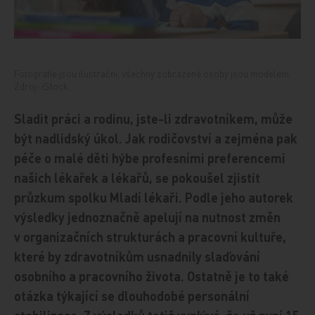
Fotografie jsou ilustrační, všechny zobrazené osoby jsou modelem.
Zdroj: iStock.
Sladit práci a rodinu, jste-li zdravotníkem, může
být nadlidský úkol. Jak rodičovství a zejména pak
péče o malé děti hýbe profesními preferencemi
našich lékařek a lékařů, se pokoušel zjistit
průzkum spolku Mladí lékaři. Podle jeho autorek
výsledky jednoznačně apelují na nutnost změn
v organizačních strukturách a pracovní kultuře,
které by zdravotníkům usnadnily slaďování
osobního a pracovního života. Ostatně je to také
otázka týkající se dlouhodobé personální