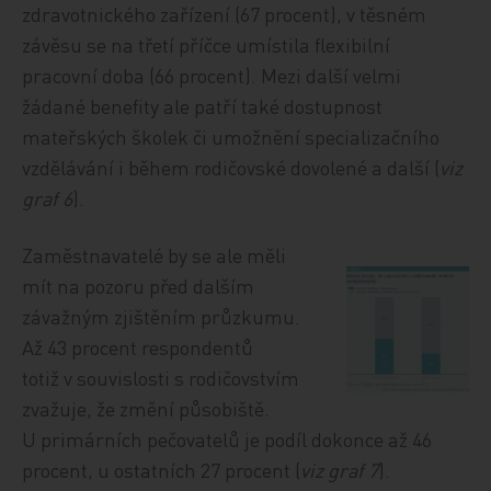
zdravotnického zařízení (67 procent), v těsném
závěsu se na třetí příčce umístila flexibilní
pracovní doba (66 procent). Mezi další velmi
žádané benefity ale patří také dostupnost
mateřských školek či umožnění specializačního
vzdělávání i během rodičovské dovolené a další (
viz
graf 6
).
Zaměstnavatelé by se ale měli
mít na pozoru před dalším
závažným zjištěním průzkumu.
Až 43 procent respondentů
totiž v souvislosti s rodičovstvím
zvažuje, že změní působiště.
U primárních pečovatelů je podíl dokonce až 46
procent, u ostatních 27 procent
(
viz graf 7
).