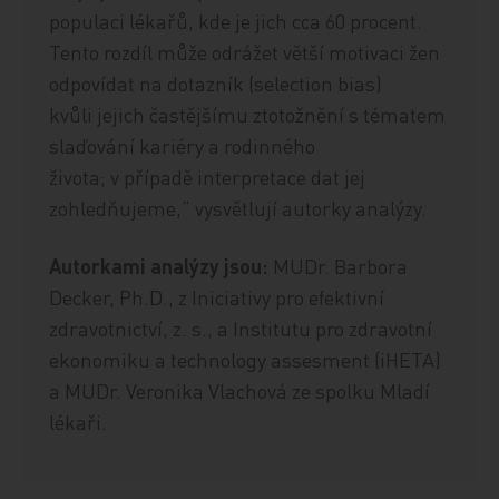
populaci lékařů, kde je jich cca 60 procent.
Tento rozdíl může odrážet větší motivaci žen
odpovídat na dotazník (selection bias)
kvůli jejich častějšímu ztotožnění s tématem
slaďování kariéry a rodinného
života; v případě interpretace dat jej
zohledňujeme,“ vysvětlují autorky analýzy.
Autorkami analýzy jsou:
MUDr. Barbora
Decker, Ph.D., z Iniciativy pro efektivní
zdravotnictví, z. s., a Institutu pro zdravotní
ekonomiku a technology assesment (iHETA)
a MUDr. Veronika Vlachová ze spolku Mladí
lékaři.