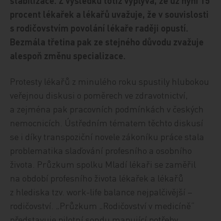
stabilizace. Z výsledků totiž vyplývá, že už nyní 15
procent lékařek a lékařů uvažuje, že v souvislosti
s rodičovstvím povolání lékaře raději opustí.
Bezmála třetina pak ze stejného důvodu zvažuje
alespoň změnu specializace.
Protesty lékařů z minulého roku spustily hlubokou
veřejnou diskusi o poměrech ve zdravotnictví,
a zejména pak pracovních podmínkách v českých
nemocnicích. Ústředním tématem těchto diskusí
se i díky transpoziční novele zákoníku práce stala
problematika slaďování profesního a osobního
života. Průzkum spolku Mladí lékaři se zaměřil
na období profesního života lékařek a lékařů
z hlediska tzv. work-life balance nejpalčivější –
rodičovství. „Průzkum „Rodičovství v medicíně“
představuje pilotní sondu mapující potřeby,