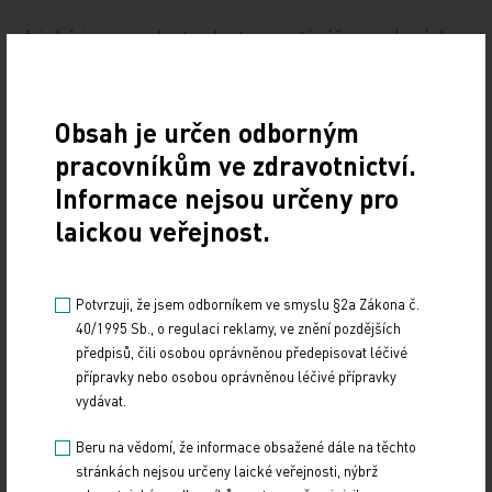
A jaká je souvislost s dostupností výše uvedených
benefitů? „Významný rozdíl byl zjištěn v případě
dostupnosti zkráceného pracovního úvazku.
Obsah je určen odborným
Možnost zkráceného pracovního úvazku má 87
procent primárně pečujících osob, které ho
pracovníkům ve zdravotnictví.
považují za přínosný pro slaďování rodinného
Informace nejsou určeny pro
a profesního života a změnu zaměstnavatele
laickou veřejnost.
neplánují. Těm, kteří změnu plánují, je dostupný
v 80 procentech případů, tedy o sedm procentních
Potvrzuji, že jsem odborníkem ve smyslu §2a Zákona č.
bodů méně. Flexibilní pracovní dobu nemá
40/1995 Sb., o regulaci reklamy, ve znění pozdějších
k dispozici 73 procent primárně pečujících osob,
předpisů, čili osobou oprávněnou předepisovat léčivé
které chtějí změnu, oproti 64 procentům, které ji
přípravky nebo osobou oprávněnou léčivé přípravky
vydávat.
také nemají, ale o změně zaměstnavatele
neuvažují,“ uvádějí autorky s tím, že tyto rozdíly lze
Beru na vědomí, že informace obsažené dále na těchto
vnímat jak na individuální úrovni, tak i v širším
stránkách nejsou určeny laické veřejnosti, nýbrž