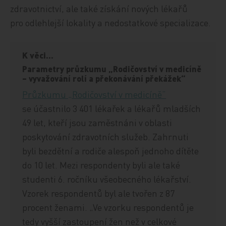
zdravotnictví, ale také získání nových lékařů
pro odlehlejší lokality a nedostatkové specializace.
K věci...
Parametry průzkumu „Rodičovství v medicíně
– vyvažování rolí a překonávání překážek“
Průzkumu „Rodičovství v medicíně“
se účastnilo 3 401 lékařek a lékařů mladších
49 let, kteří jsou zaměstnáni v oblasti
poskytování zdravotních služeb. Zahrnuti
byli bezdětní a rodiče alespoň jednoho dítěte
do 10 let. Mezi respondenty byli ale také
studenti 6. ročníku všeobecného lékařství.
Vzorek respondentů byl ale tvořen z 87
procent ženami. „Ve vzorku respondentů je
tedy vyšší zastoupení žen než v celkové