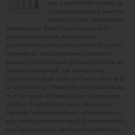
resp. v nepřetržitém provozu, je
z hlediska slaďování pracovního
a osobního života z podstaty věci
problematická. Zvláště to platí v případě tzv.
pohotovostních služeb, které považuje
za neslučitelné s péčí o rodinu celkem 62 procent
respondentů. Sloužit pohotovost a současně
pečovat o rodinu si dokáže představit dokonce jen
18 procent dotázaných. Jak dlouhé služby
tedy lékařky a lékaři preferují? Ženy s dětmi do 10
let upřednostňují 12hodinové pohotovostní služby,
muži se naopak přiklánějí spíše k 24hodinovým
službám. Ti, kteří zatím nemají děti, situaci
nejčastěji nedokázali posoudit, případně kopírují
výše uvedené preference rodičů, a to včetně rozdílu
mezi ženami a muži. „Tento rozdíl v preferencích