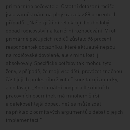
primárního pečovatele. Ostatní dotázaní rodiče
jsou zaměstnáni na plný úvazek v 88 procentech
případů. „Naše zjištění reflektují dlouhodobý
dopad rodičovství na kariérní rozhodování. V roli
primárně pečujících rodičů zůstalo 96 procent
respondentek dotazníku, které aktuálně nejsou
na rodičovské dovolené, ale v minulosti ji
absolvovaly. Specifické potřeby tak mohou tyto
ženy, v případě, že mají více dětí, provázet značnou
část jejich profesního života,“ konstatují autorky,
a dodávají: „Kontinuální podpora flexibilních
pracovních podmínek má mnohem širší
a dalekosáhlejší dopad, než se může zdát
například z odmítavých argumentů z debat o jejich
implementaci.“