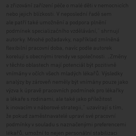
a zřizování zařízení péče o malé děti v nemocnicích
nebo jejich blízkosti. V neposlední řadě sem
ale patří také umožnění a podpora plnění
podmínek specializačního vzdělávání,“ shrnují
autorky. Mnohé požadavky, například zmíněná
flexibilní pracovní doba, navíc podle autorek
korelují s obecnými trendy ve společnosti. „Změny
v těchto oblastech mají potenciál být pozitivně
vnímány v očích všech mladých lékařů. Výsledky
analýzy by zároveň neměly být vnímány pouze jako
výzva k úpravě pracovních podmínek pro lékařky
a lékaře s rodinami, ale také jako příležitost
k inovacím v náborové strategii,“ uzavírají s tím,
že pokud zaměstnavatelé upraví své pracovní
podmínky v souladu s naznačenými preferencemi
lékařů, umožní to nejen personální stabilizaci