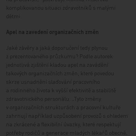
komplikovanou situaci zdravotníků s malými
dětmi.
Apel na zavedení organizačních změn
Jaké závěry a jaká doporučení tedy plynou
z prezentovaného průzkumu? Podle autorek
jednotlivá zjištění kladou apel na zavádění
takových organizačních změn, které povedou
skrze usnadnění slaďování pracovního
a rodinného života k vyšší efektivitě a stabilitě
zdravotnického personálu. „Tyto změny
v organizačních strukturách a pracovní kultuře
zahrnují například uzpůsobení provozů s ohledem
na zkrácené a flexibilní úvazky, které respektují
potřeby rodičů a generace mladých lékařů obecně,