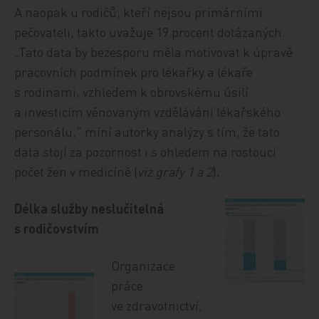
A naopak u rodičů, kteří nejsou primárními
pečovateli, takto uvažuje 19 procent dotázaných.
„Tato data by bezesporu měla motivovat k úpravě
pracovních podmínek pro lékařky a lékaře
s rodinami, vzhledem k obrovskému úsilí
a investicím věnovaným vzdělávání lékařského
personálu,“ míní autorky analýzy s tím, že tato
data stojí za pozornost i s ohledem na rostoucí
počet žen v medicíně (
viz grafy 1 a 2
)
.
Délka služby neslučitelná
s rodičovstvím
Organizace
práce
ve zdravotnictví,