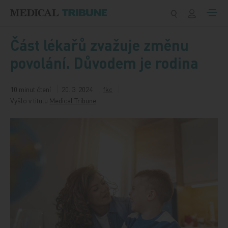
Přeskočit na obsah
Část lékařů zvažuje změnu
povolání. Důvodem je rodina
10 minut čtení
20. 3. 2024
fkc
Vyšlo v titulu
Medical Tribune