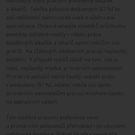
rodičovství mění pracovní preference lékařek
a lékařů. Takřka polovina dotázaných (47 %) by
své rodičovství zahrnula do úvah o výběru své
specializace. Ostatně analýza výsledků průzkumu
potvrdila viditelné rozdíly v náplni práce
bezdětných lékařek a lékařů oproti rodičům (
viz
graf 5
). Na lůžkových odděleních pracují nejčastěji
bezdětní. V případě rodičů záleží na tom, zda je
rodič, nejčastěji matka, primárním pečovatelem.
Primárně pečující rodiče častěji uváděli práci
v ambulanci (51 %), ostatní rodiče zas oproti
primárním pečovatelům pracují mnohem častěji
na operačních sálech.
Tyto rozdílné pracovní preference navíc
u primárních pečovatelů přetrvávají i po ukončení
rodičovské dovolené. Pokud lékařka nemá dítě,