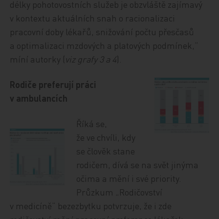
délky pohotovostních služeb je obzvláště zajímavý
v kontextu aktuálních snah o racionalizaci
pracovní doby lékařů, snižování počtu přesčasů
a optimalizaci mzdových a platových podmínek,“
míní autorky (
viz grafy 3 a 4
).
Rodiče preferují práci
v ambulancích
Říká se,
že ve chvíli, kdy
se člověk stane
rodičem, dívá se na svět jinýma
očima a mění i své priority.
Průzkum „Rodičovství
v medicíně“ bezezbytku potvrzuje, že i zde