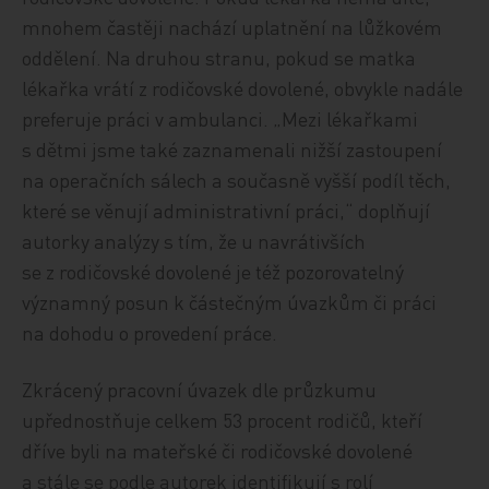
mnohem častěji nachází uplatnění na lůžkovém
oddělení. Na druhou stranu, pokud se matka
lékařka vrátí z rodičovské dovolené, obvykle nadále
preferuje práci v ambulanci. „Mezi lékařkami
s dětmi jsme také zaznamenali nižší zastoupení
na operačních sálech a současně vyšší podíl těch,
které se věnují administrativní práci,“ doplňují
autorky analýzy s tím, že u navrátivších
se z rodičovské dovolené je též pozorovatelný
významný posun k částečným úvazkům či práci
na dohodu o provedení práce.
Zkrácený pracovní úvazek dle průzkumu
upřednostňuje celkem 53 procent rodičů, kteří
dříve byli na mateřské či rodičovské dovolené
a stále se podle autorek identifikují s rolí