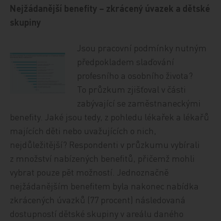
Nejžádanější benefity – zkrácený úvazek a dětské
skupiny
Jsou pracovní podmínky nutným
předpokladem slaďování
profesního a osobního života?
To průzkum zjišťoval v části
zabývající se zaměstnaneckými
benefity. Jaké jsou tedy, z pohledu lékařek a lékařů
majících děti nebo uvažujících o nich,
nejdůležitější? Respondenti v průzkumu vybírali
z množství nabízených benefitů, přičemž mohli
vybrat pouze pět možností. Jednoznačně
nejžádanějším benefitem byla nakonec nabídka
zkrácených úvazků (77 procent) následovaná
dostupností dětské skupiny v areálu daného