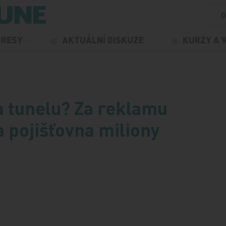
O
GRESY
AKTUÁLNÍ DISKUZE
KURZY A 
a tunelu? Za reklamu
 pojišťovna miliony