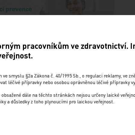
orným pracovníkům ve zdravotnictví. 
veřejnost.
Doporučené
ování ePoukazů
NUDZ nabízí kurs pro r
 ve smyslu §2a Zákona č. 40/1995 Sb., o regulaci reklamy, ve zněn
dětí s úzkostí
at léčivé přípravky nebo osobou oprávněnou léčivé přípravky vy
4
 obsažené dále na těchto stránkách nejsou určeny laické veřejn
13. 12. 2024
radna přináší přehled o tom,
iky a důsledky z toho plynoucími pro laickou veřejnost.
je ePoukaz, kde ho lze
Národní ústav duševního zdra
a jaké možnosti má lékař
připravil kurs pro rodiče dětí
předání pacientovi. Představí
s úzkostmi. Účast nabízí zdar
městech České republiky v r
testovací…