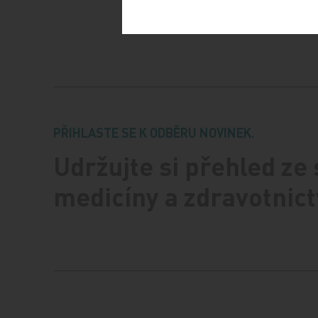
PŘIHLASTE SE K ODBĚRU NOVINEK.
Udržujte si přehled ze
medicíny a zdravotnict