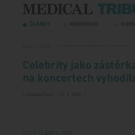
Přeskočit na obsah
ČLÁNKY
MEDISEKCE
KON
Domů
Články
Celebrity jako zástěrka tunelu? Za reklamu…
Celebrity jako zástěrk
na koncertech vyhodila
1 minuta čtení
23. 2. 2016
CELÝ ČLÁNEK ZDE