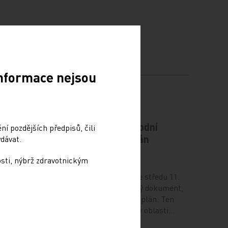
Informace nejsou
odiče
Vláda schválila Národní
í pozdějších předpisů, čili
kardiovaskulární plán
dávat.
osti, nýbrž zdravotnickým
12. 12. 2024
ví (NUDZ)
Vláda na svém zasedání ve středu 11.
prosince schválila důležitý dokument,
ma ve 14
Národní kardiovaskulární plán. Ten
ámci
definuje potřebné změny v oblasti…