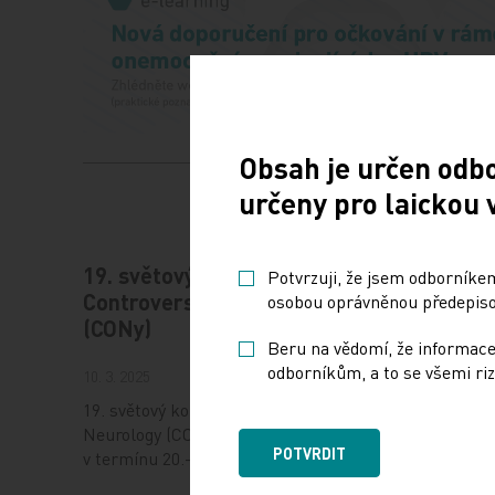
Obsah je určen odb
určeny pro laickou 
19. světový kongres
Vystav
Potvrzuji, že jsem odborníkem
Controversies in Neurology
osobou oprávněnou předepisov
17. 12. 202
(CONy)
Beru na vědomí, že informace
Dnešní Po
odborníkům, a to se všemi riz
10. 3. 2025
jak fungu
uplatnit 
19. světový kongres Controversies in
při jeho 
Neurology (CONy) se bude konat
mimo…
POTVRDIT
v termínu 20.–22. března 2025 v Praze.