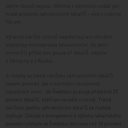
zatím závislí nejsou. Většina z nemocnic uvádí jen
malé procento zahraničních lékařů – více v rubrice
Fórum.
Výrazný nárůst cizinců nepotvrzují ani oficiální
statistiky ministerstva zdravotnictví. Ze zemí
mimo EU přišlo loni pouze 41 lékařů, nejvíce
z Ukrajiny a z Ruska.
A i kdyby se trend nárůstu zahraničních lékařů
časem potvrdil, jde o normální zkušenost
západních zemí.
„Ve Švédsku pracuje přibližně 25
procent lékařů, kteří se narodili v cizině. Trend
nárůstu podílu zahraničních lékařů se nadále
zvyšuje. Doklad o kompetenci k výkonu lékařského
povolání získalo ve Švédsku loni více než 50 procent