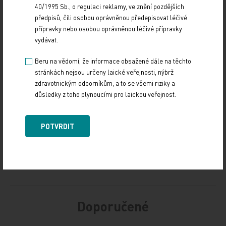
40/1995 Sb., o regulaci reklamy, ve znění pozdějších
předpisů, čili osobou oprávněnou předepisovat léčivé
přípravky nebo osobou oprávněnou léčivé přípravky
Zdroj: www.tribune.cz
vydávat.
Z REGIONŮ
Beru na vědomí, že informace obsažené dále na těchto
stránkách nejsou určeny laické veřejnosti, nýbrž
Sdílejte článek
zdravotnickým odborníkům, a to se všemi riziky a
důsledky z toho plynoucími pro laickou veřejnost.
POTVRDIT
Doporučené