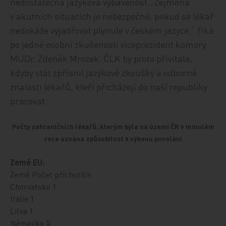
nedostatečná jazyková vybavenost.„Zejména
v akutních situacích je nebezpečné, pokud se lékař
nedokáže vyjadřovat plynule v českém jazyce,“ říká
po jedné osobní zkušenosti viceprezident komory
MUDr. Zdeněk Mrozek. ČLK by proto přivítala,
kdyby stát zpřísnil jazykové zkoušky a odborné
znalosti lékařů, kteří přicházejí do naší republiky
pracovat.
Počty zahraničních lékařů, kterým byla na území ČR v minulém
roce uznána
způsobilost k výkonu povolání
Země EU:
Země Počet příchozích
Chorvatsko 1
Itálie 1
Litva 1
Německo 5