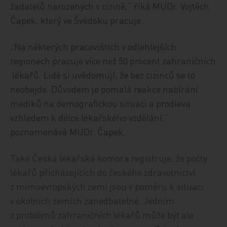
žadatelů narozených v cizině,“ říká MUDr. Vojtěch
Čapek, který ve Švédsku pracuje.
„Na některých pracovištích v odlehlejších
regionech pracuje více než 50 procent zahraničních
lékařů. Lidé si uvědomují, že bez cizinců se to
neobejde. Důvodem je pomalá reakce nabírání
mediků na demografickou situaci a prodleva
vzhledem k délce lékařského vzdělání,“
poznamenává MUDr. Čapek.
Také Česká lékařská komora registruje, že počty
lékařů přicházejících do českého zdravotnictví
z mimoevropských zemí jsou v poměru k situaci
v okolních zemích zanedbatelné. Jedním
z problémů zahraničních lékařů může být ale