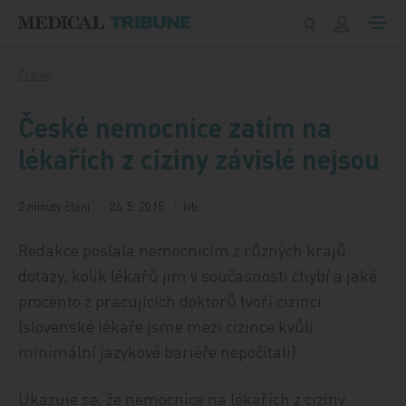
Přeskočit na obsah
Články
České nemocnice zatím na
lékařích z ciziny závislé nejsou
2 minuty čtení
26. 5. 2015
ivb
Redakce poslala nemocnicím z různých krajů
dotazy, kolik lékařů jim v současnosti chybí a jaké
procento z pracujících doktorů tvoří cizinci
(slovenské lékaře jsme mezi cizince kvůli
minimální jazykové bariéře nepočítali).
Ukazuje se, že nemocnice na lékařích z ciziny