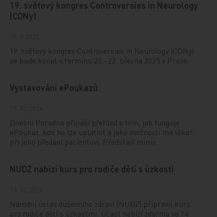
19. světový kongres Controversies in Neurology
(CONy)
10. 3. 2025
19. světový kongres Controversies in Neurology (CONy)
se bude konat v termínu 20.–22. března 2025 v Praze.
Vystavování ePoukazů
17. 12. 2024
Dnešní Poradna přináší přehled o tom, jak funguje
ePoukaz, kde ho lze uplatnit a jaké možnosti má lékař
při jeho předání pacientovi. Představí mimo…
NUDZ nabízí kurs pro rodiče dětí s úzkostí
13. 12. 2024
Národní ústav duševního zdraví (NUDZ) připravil kurs
pro rodiče dětí s úzkostmi. Účast nabízí zdarma ve 14