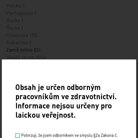
Polsko 1
Portugalsko 1
Rusko 1
Řecko 1
Slovensko 155
Švýcarsko 1
Země mimo EU:
lékařů za rok 2014
Bělorusko 1
Indonésie 1
Izrael 1
Obsah je určen odborným
Kyrgyzstán 1
Rusko 12
pracovníkům ve zdravotnictví.
Ukrajina 23
Informace nejsou určeny pro
Uzbekistán 2
laickou veřejnost.
Celkem 41
ivb, www.tribune.cz
Potvrzuji, že jsem odborníkem ve smyslu §2a Zákona č.