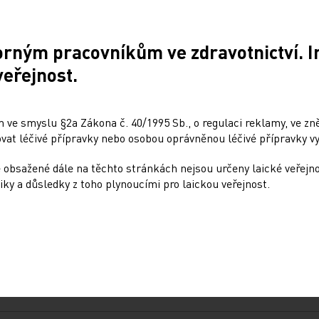
orným pracovníkům ve zdravotnictví. 
veřejnost.
 ve smyslu §2a Zákona č. 40/1995 Sb., o regulaci reklamy, ve zněn
Sdílejte článek
at léčivé přípravky nebo osobou oprávněnou léčivé přípravky vy
 obsažené dále na těchto stránkách nejsou určeny laické veřejn
iky a důsledky z toho plynoucími pro laickou veřejnost.