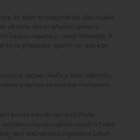
ika, že zatím to nevyhodnotil jako nějaké
al od něho, aby mi připravil zprávu o
a pro Českou republiku," uvedl Němeček. V
í se na případných opatřeních, která by
lo nutné varovat lékaře a další odborníky.
kontaktu s dalšími evropskými institucemi,
čil britský ministr zahraničí Philip
lá schůzku krizového výboru zvaného Cobra.
boly také mezinárodní organizace Lékaři