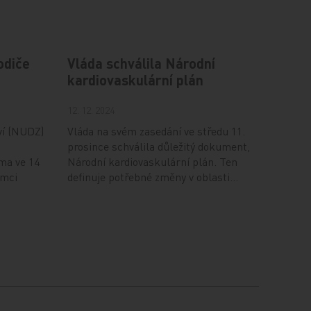
odiče
Vláda schválila Národní
kardiovaskulární plán
12. 12. 2024
ví (NUDZ)
Vláda na svém zasedání ve středu 11.
prosince schválila důležitý dokument,
ma ve 14
Národní kardiovaskulární plán. Ten
ámci
definuje potřebné změny v oblasti…