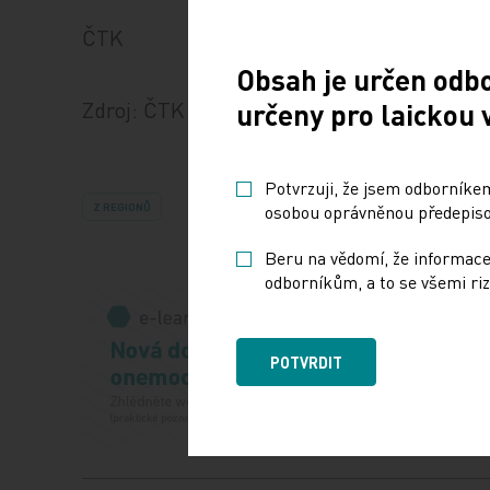
ČTK
Obsah je určen odb
Zdroj: ČTK
určeny pro laickou 
Potvrzuji, že jsem odborníkem
Z REGIONŮ
osobou oprávněnou předepisov
Beru na vědomí, že informace
odborníkům, a to se všemi riz
POTVRDIT