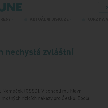
O
GRESY
AKTUÁLNÍ DISKUZE
KURZY A 
m nechystá zvláštní
uk Němeček (ČSSD). V pondělí mu hlavní
o možných rizicích nákazy pro Česko. Ebola