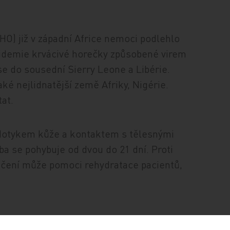
O) již v západní Africe nemoci podlehlo
 Epidemie krvácivé horečky způsobené virem
 se do sousední Sierry Leone a Libérie.
ké nejlidnatější země Afriky, Nigérie.
tat.
 dotykem kůže a kontaktem s tělesnými
a se pohybuje od dvou do 21 dní. Proti
yléčení může pomoci rehydratace pacientů,