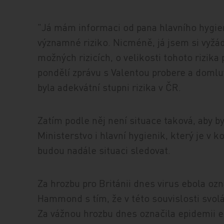
"Já mám informaci od pana hlavního hygien
významné riziko. Nicméně, já jsem si vyžád
možných rizicích, o velikosti tohoto rizik
pondělí zprávu s Valentou probere a domluv
byla adekvátní stupni rizika v ČR.
Zatím podle něj není situace taková, aby by
Ministerstvo i hlavní hygienik, který je v 
budou nadále situaci sledovat.
Za hrozbu pro Británii dnes virus ebola ozna
Hammond s tím, že v této souvislosti svo
Za vážnou hrozbu dnes označila epidemii e