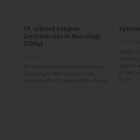
19. světový kongres
Vystav
Controversies in Neurology
17. 12. 202
(CONy)
Dnešní Po
10. 3. 2025
jak fungu
uplatnit 
19. světový kongres Controversies in
při jeho 
Neurology (CONy) se bude konat
mimo…
v termínu 20.–22. března 2025 v Praze.