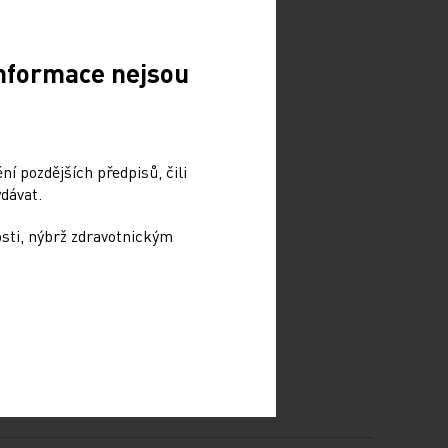
Informace nejsou
í pozdějších předpisů, čili
dávat.
osti, nýbrž zdravotnickým