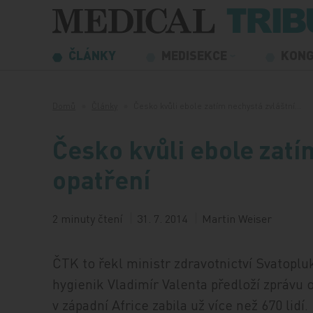
Přeskočit na obsah
ČLÁNKY
MEDISEKCE
KON
Domů
Články
Česko kvůli ebole zatím nechystá zvláštní…
Česko kvůli ebole zatí
opatření
2 minuty čtení
31. 7. 2014
Martin Weiser
ČTK to řekl ministr zdravotnictví Svatopl
hygienik Vladimír Valenta předloží zprávu 
v západní Africe zabila už více než 670 lidí.