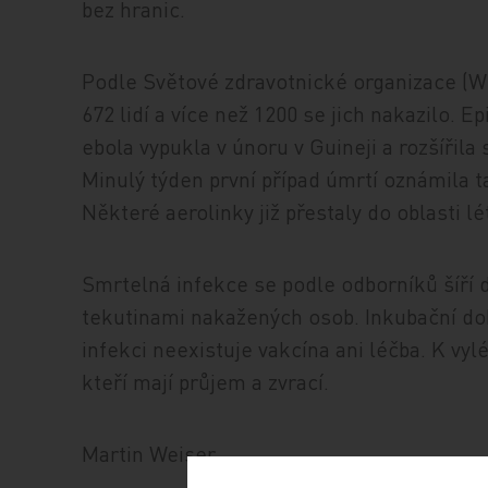
bez hranic.
Podle Světové zdravotnické organizace (WH
672 lidí a více než 1200 se jich nakazilo.
ebola vypukla v únoru v Guineji a rozšířila
Minulý týden první případ úmrtí oznámila ta
Některé aerolinky již přestaly do oblasti lé
Smrtelná infekce se podle odborníků šíří
tekutinami nakažených osob. Inkubační dob
infekci neexistuje vakcína ani léčba. K v
kteří mají průjem a zvrací.
Martin Weiser