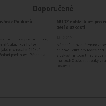
Doporučené
ování ePoukazů
NUDZ nabízí kurs pro r
dětí s úzkostí
4
13. 12. 2024
radna přináší přehled o tom,
je ePoukaz, kde ho lze
Národní ústav duševního zdra
a jaké možnosti má lékař
připravil kurs pro rodiče dětí
předání pacientovi. Představí
s úzkostmi. Účast nabízí zdar
městech České republiky v r
testovací…