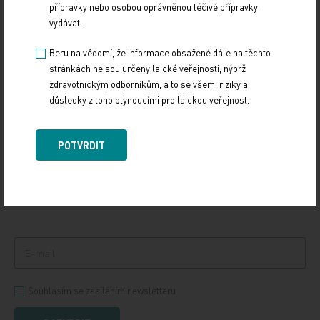
přípravky nebo osobou oprávněnou léčivé přípravky
12. 12. 2024
vydávat.
Vláda na svém zasedání ve středu 11. prosince schválila
důležitý dokument, Národní kardiovaskulární plán. Ten
Beru na vědomí, že informace obsažené dále na těchto
definuje potřebné změny v oblasti…
stránkách nejsou určeny laické veřejnosti, nýbrž
zdravotnickým odborníkům, a to se všemi riziky a
důsledky z toho plynoucími pro laickou veřejnost.
PŘIHLASTE SE K ODBĚRU NOVINEK.
POTVRDIT
Udržujte si přehled
ze světa medicíny a
zdravotnictví.
Souhlasím se zasíláním newsletteru