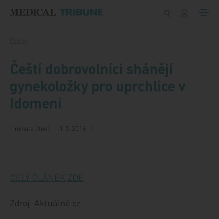
Přeskočit na obsah
Články
Čeští dobrovolníci shánějí
gynekoložky pro uprchlice v
Idomeni
1 minuta čtení
1. 5. 2016
CELÝ ČLÁNEK ZDE
Zdroj: Aktuálně.cz