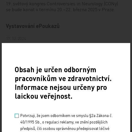
19. světový kongres Controversies in Neurology (CONy)
se bude konat v termínu 20.–22. března 2025 v Praze.
Vystavování ePoukazů
17. 12. 2024
Dnešní Poradna přináší přehled o tom, jak funguje
ePoukaz, kde ho lze uplatnit a jaké možnosti má lékař
při jeho předání pacientovi. Představí mimo…
Obsah je určen odborným
NUDZ nabízí kurs pro rodiče dětí s úzkostí
pracovníkům ve zdravotnictví.
Informace nejsou určeny pro
13. 12. 2024
laickou veřejnost.
Národní ústav duševního zdraví (NUDZ) připravil kurs
pro rodiče dětí s úzkostmi. Účast nabízí zdarma ve 14
městech České republiky v rámci testovací…
Potvrzuji, že jsem odborníkem ve smyslu §2a Zákona č.
40/1995 Sb., o regulaci reklamy, ve znění pozdějších
Vláda schválila Národní kardiovaskulární plán
předpisů, čili osobou oprávněnou předepisovat léčivé