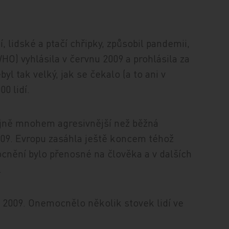
, lidské a ptačí chřipky, způsobil pandemii,
O) vyhlásila v červnu 2009 a prohlásila za
yl tak velký, jak se čekalo (a to ani v
00 lidí.
ajně mnohem agresivnější než běžná
2009. Evropu zasáhla ještě koncem téhož
nění bylo přenosné na člověka a v dalších
.
u 2009. Onemocnělo několik stovek lidí ve