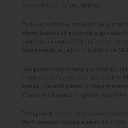
nová chřipka či chřipka A(H1N1).
Tento virus chřipky, obsahující geny prasečí
kterou Světová zdravotnická organizace (WH
ukončenou v srpnu 2010. Její rozsah ale neb
České republice), ačkoli jí podlehlo na 18.0
Tato pandemická chřipka, jež měla být úd
chřipka, se začala do světa šířit v dubnu 
měsíce. Původně prasečí chřipkové onemoc
případech byl prokázán i přenos mezi lidmi
První případy nemoci byly hlášeny v březn
třech oblastech Mexika a sedm lidí v USA.