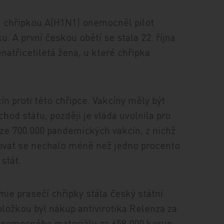
 - chřipkou A(H1N1) onemocněl pilot
u. A první českou obětí se stala 22. října
atřicetiletá žena, u které chřipka
ín proti této chřipce. Vakcíny měly být
chod státu, později je vláda uvolnila pro
ze 700.000 pandemických vakcín, z nichž
kovat se nechalo méně než jedno procento
stát.
ie prasečí chřipky stála český státní
oložkou byl nákup antivirotika Relenza za
a pomocného materiálu za 658.000 korun.