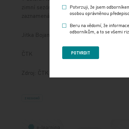
zimní sezóně 2010/2011 na tuto chřipku v 
Potvrzuji, že jsem odborníkem
osobou oprávněnou předepisov
zaznamenán její výskyt minimálně.
Beru na vědomí, že informace
odborníkům, a to se všemi riz
Jitka Bojanovská
ČTK
POTVRDIT
Zdroj: ČTK
Z REGIONŮ