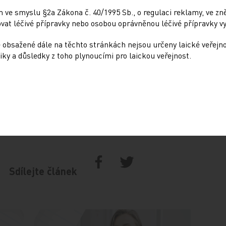
ČR zemřelo 26 osob a od té doby byl
 ve smyslu §2a Zákona č. 40/1995 Sb., o regulaci reklamy, ve zněn
at léčivé přípravky nebo osobou oprávněnou léčivé přípravky vy
 obsažené dále na těchto stránkách nejsou určeny laické veřejn
iky a důsledky z toho plynoucími pro laickou veřejnost.
Sdílejte článek