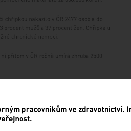
čí chřipkou nakazilo v ČR 2477 osob a do
 63 procent mužů a 37 procent žen. Chřipka u
vážné chronické nemoci.
 ní přitom v ČR ročně umírá zhruba 2500
éfa zdravotní sekce Rady Evropy Wolfganga
sečí chřipky Světovou zdravotnickou
 tomu vydělaly obří sumy na prodeji léků a
orným pracovníkům ve zdravotnictví. 
veřejnost.
m pandemické chřipky pouze ojediněle. V