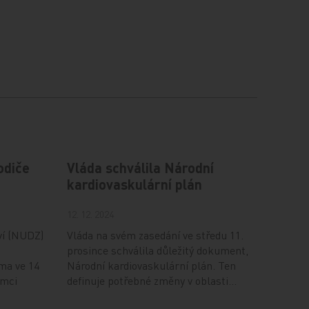
odiče
Vláda schválila Národní
kardiovaskulární plán
12. 12. 2024
ví (NUDZ)
Vláda na svém zasedání ve středu 11.
prosince schválila důležitý dokument,
ma ve 14
Národní kardiovaskulární plán. Ten
ámci
definuje potřebné změny v oblasti…