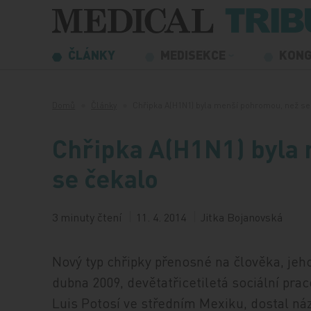
Přeskočit na obsah
ČLÁNKY
MEDISEKCE
KON
Domů
Články
Chřipka A(H1N1) byla menší pohromou, než s
Chřipka A(H1N1) byla
se čekalo
3 minuty čtení
11. 4. 2014
Jitka Bojanovská
Nový typ chřipky přenosné na člověka, jehož 
dubna 2009, devětatřicetiletá sociální pra
Luis Potosí ve středním Mexiku, dostal ná