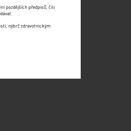
í pozdějších předpisů, čili
dávat.
osti, nýbrž zdravotnickým