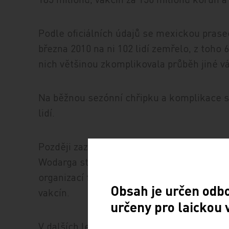
Podle oficiálních údajů se mexickou prase
března 2010 na ni 102 lidí zemřelo, z toho
nich většinou zkomplikovala průběh jiné 
Na běžnou sezónní chřipku a komplikace s
lidí.
Později zazněly i kritické názory. Podle š
Wodarga stály za vyhlášením pandemie pra
organizací farmaceutické firmy, které díky
Obsah je určen odb
vakcín.
určeny pro laickou 
V dalších letech byla hlášena nákaza vire