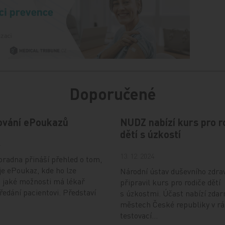
Doporučené
ování ePoukazů
NUDZ nabízí kurs pro r
dětí s úzkostí
4
13. 12. 2024
radna přináší přehled o tom,
je ePoukaz, kde ho lze
Národní ústav duševního zdra
a jaké možnosti má lékař
připravil kurs pro rodiče dětí
předání pacientovi. Představí
s úzkostmi. Účast nabízí zdar
městech České republiky v r
testovací…