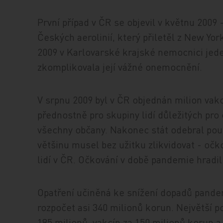
První případ v ČR se objevil v květnu 2009
Českých aerolinií, který přiletěl z New York
2009 v Karlovarské krajské nemocnici jeden
zkomplikovala její vážné onemocnění.
V srpnu 2009 byl v ČR objednán milion vakc
přednostně pro skupiny lidí důležitých pro 
všechny občany. Nakonec stát odebral pou
většinu musel bez užitku zlikvidovat - oč
lidí v ČR. Očkování v době pandemie hradil 
Opatření učiněná ke snížení dopadů pandem
rozpočet asi 340 milionů korun. Největší p
185 milionů, vakcín za 150 milionů korun 