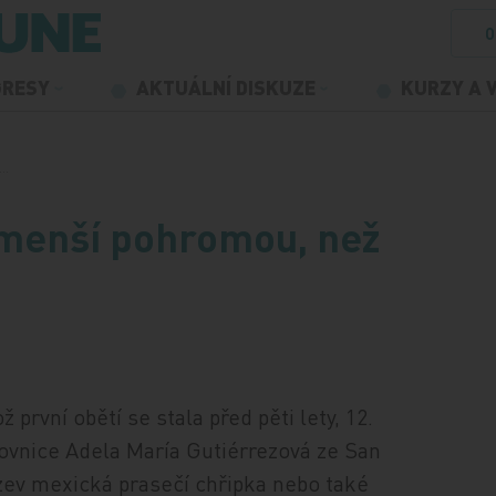
O
GRESY
AKTUÁLNÍ DISKUZE
KURZY A 
e…
 menší pohromou, než
první obětí se stala před pěti lety, 12.
covnice Adela María Gutiérrezová ze San
zev mexická prasečí chřipka nebo také