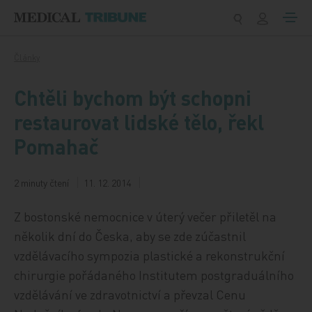
Přeskočit na obsah
Články
Chtěli bychom být schopni
restaurovat lidské tělo, řekl
Pomahač
2 minuty čtení
11. 12. 2014
Z bostonské nemocnice v úterý večer přiletěl na
několik dní do Česka, aby se zde zúčastnil
vzdělávacího sympozia plastické a rekonstrukční
chirurgie pořádaného Institutem postgraduálního
vzdělávání ve zdravotnictví a převzal Cenu