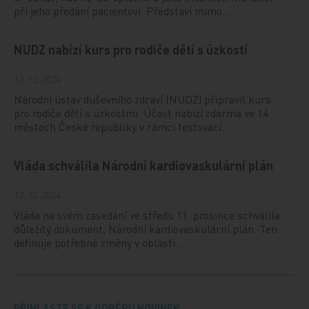
při jeho předání pacientovi. Představí mimo…
NUDZ nabízí kurs pro rodiče dětí s úzkostí
13. 12. 2024
Národní ústav duševního zdraví (NUDZ) připravil kurs
pro rodiče dětí s úzkostmi. Účast nabízí zdarma ve 14
městech České republiky v rámci testovací…
Vláda schválila Národní kardiovaskulární plán
12. 12. 2024
Vláda na svém zasedání ve středu 11. prosince schválila
důležitý dokument, Národní kardiovaskulární plán. Ten
definuje potřebné změny v oblasti…
PŘIHLASTE SE K ODBĚRU NOVINEK.