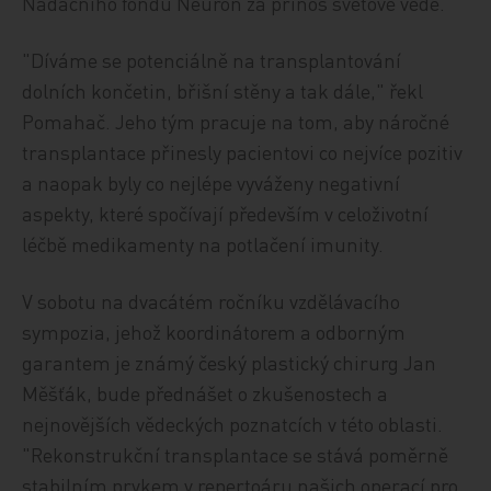
Nadačního fondu Neuron za přínos světové vědě.
"Díváme se potenciálně na transplantování
dolních končetin, břišní stěny a tak dále," řekl
Pomahač. Jeho tým pracuje na tom, aby náročné
transplantace přinesly pacientovi co nejvíce pozitiv
a naopak byly co nejlépe vyváženy negativní
aspekty, které spočívají především v celoživotní
léčbě medikamenty na potlačení imunity.
V sobotu na dvacátém ročníku vzdělávacího
sympozia, jehož koordinátorem a odborným
garantem je známý český plastický chirurg Jan
Měšťák, bude přednášet o zkušenostech a
nejnovějších vědeckých poznatcích v této oblasti.
"Rekonstrukční transplantace se stává poměrně
stabilním prvkem v repertoáru našich operací pro