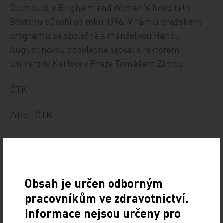
Olomouci, v Brigham and Women's hospital v
Bostonu působí od roku 1996. V rámci pražského
programu se společně s manželkou Hanou
Augustinovou dopoledne setkal s rektorem
Univerzity Karlovy v Praze Tomášem Zimou.
ČTK
Zdroj: ČTK
Z REGIONŮ
Sdílejte článek
Obsah je určen odborným
pracovníkům ve zdravotnictví.
Informace nejsou určeny pro