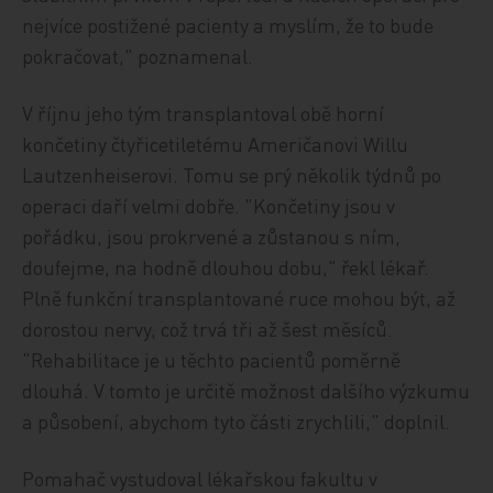
nejvíce postižené pacienty a myslím, že to bude
pokračovat," poznamenal.
V říjnu jeho tým transplantoval obě horní
končetiny čtyřicetiletému Američanovi Willu
Lautzenheiserovi. Tomu se prý několik týdnů po
operaci daří velmi dobře. "Končetiny jsou v
pořádku, jsou prokrvené a zůstanou s ním,
doufejme, na hodně dlouhou dobu," řekl lékař.
Plně funkční transplantované ruce mohou být, až
dorostou nervy, což trvá tři až šest měsíců.
"Rehabilitace je u těchto pacientů poměrně
dlouhá. V tomto je určitě možnost dalšího výzkumu
a působení, abychom tyto části zrychlili," doplnil.
Pomahač vystudoval lékařskou fakultu v