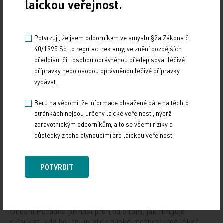
laickou veřejnost.
Potvrzuji, že jsem odborníkem ve smyslu §2a Zákona č.
40/1995 Sb., o regulaci reklamy, ve znění pozdějších
předpisů, čili osobou oprávněnou předepisovat léčivé
Doporučené
přípravky nebo osobou oprávněnou léčivé přípravky
vydávat.
19. světový kongres Controversies in Neurology
(CONy)
Beru na vědomí, že informace obsažené dále na těchto
stránkách nejsou určeny laické veřejnosti, nýbrž
10. 3. 2025
zdravotnickým odborníkům, a to se všemi riziky a
důsledky z toho plynoucími pro laickou veřejnost.
19. světový kongres Controversies in Neurology (CONy)
se bude konat v termínu 20.–22. března 2025 v Praze.
POTVRDIT
Vystavování ePoukazů
17. 12. 2024
Dnešní Poradna přináší přehled o tom, jak funguje
ePoukaz, kde ho lze uplatnit a jaké možnosti má lékař