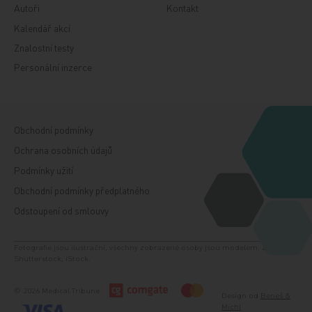
Autoři
Kontakt
Kalendář akcí
Znalostní testy
Personální inzerce
Obchodní podmínky
Ochrana osobních údajů
Podmínky užití
Obchodní podmínky předplatného
Odstoupení od smlouvy
Fotografie jsou ilustrační, všechny zobrazené osoby jsou modelem. Zdroj:
Shutterstock, iStock.
© 2026 Medical Tribune
Design od
Beneš &
Michl