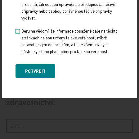
předpisů, čili osobou oprávněnou předepisovat léčivé
Vláda schválila Národní kardiovaskulární plán
přípravky nebo osobou oprávněnou léčivé přípravky
vydávat.
12. 12. 2024
Vláda na svém zasedání ve středu 11. prosince schválila
Beru na vědomí, že informace obsažené dále na těchto
důležitý dokument, Národní kardiovaskulární plán. Ten
stránkách nejsou určeny laické veřejnosti, nýbrž
definuje potřebné změny v oblasti…
zdravotnickým odborníkům, a to se všemi riziky a
důsledky z toho plynoucími pro laickou veřejnost.
POTVRDIT
PŘIHLASTE SE K ODBĚRU NOVINEK.
Udržujte si přehled
ze světa medicíny a
zdravotnictví.