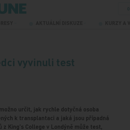
O
GRESY
AKTUÁLNÍ DISKUZE
KURZY A 
dci vyvinuli test
 možno určit, jak rychle dotyčná osoba
ených k transplantaci a jaká jsou případná
 z King's College v Londýně může test,