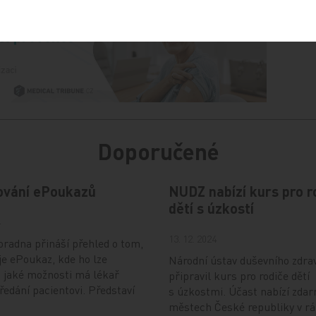
Doporučené
ování ePoukazů
NUDZ nabízí kurs pro r
dětí s úzkostí
4
13. 12. 2024
radna přináší přehled o tom,
je ePoukaz, kde ho lze
Národní ústav duševního zdra
a jaké možnosti má lékař
připravil kurs pro rodiče dětí
předání pacientovi. Představí
s úzkostmi. Účast nabízí zdar
městech České republiky v r