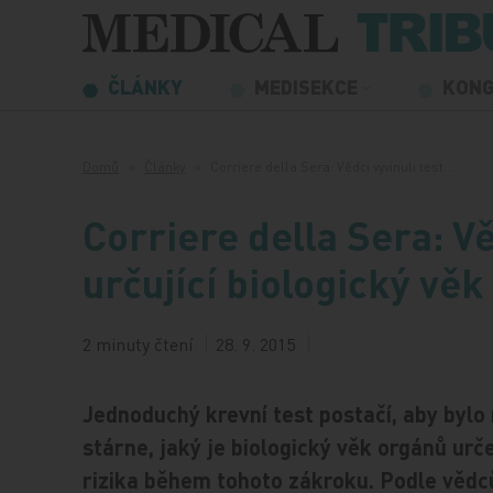
Přeskočit na obsah
ČLÁNKY
MEDISEKCE
KON
Domů
Články
Corriere della Sera: Vědci vyvinuli test…
Corriere della Sera: Vě
určující biologický věk
2 minuty čtení
28. 9. 2015
Jednoduchý krevní test postačí, aby bylo
stárne, jaký je biologický věk orgánů urč
rizika během tohoto zákroku. Podle vědců