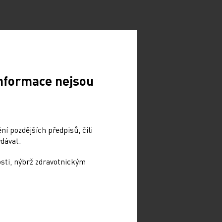
Informace nejsou
í pozdějších předpisů, čili
dávat.
osti, nýbrž zdravotnickým