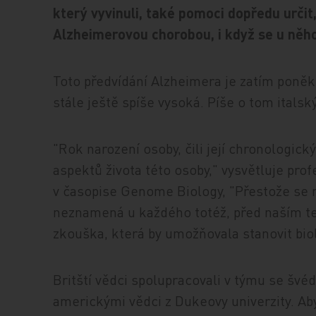
který vyvinuli, také pomoci dopředu urči
Alzheimerovou chorobou, i když se u něho
Toto předvídání Alzheimera je zatím poně
stále ještě spíše vysoká. Píše o tom italsk
"Rok narození osoby, čili její chronologick
aspektů života této osoby," vysvětluje pr
v časopise Genome Biology, "Přestože se m
neznamená u každého totéž, před naším te
zkouška, která by umožňovala stanovit bio
Britští vědci spolupracovali v týmu se švé
americkými vědci z Dukeovy univerzity. Aby 