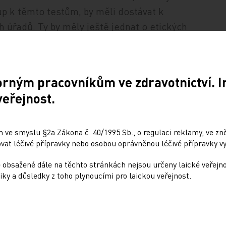
up k těmto testům, by měli dostávat k
 úřadů. Ty by měly ještě jednat o etických
kátních a osobních informací.
orným pracovníkům ve zdravotnictví. 
veřejnost.
 ve smyslu §2a Zákona č. 40/1995 Sb., o regulaci reklamy, ve zněn
at léčivé přípravky nebo osobou oprávněnou léčivé přípravky vy
 obsažené dále na těchto stránkách nejsou určeny laické veřejn
iky a důsledky z toho plynoucími pro laickou veřejnost.
Sdílejte článek