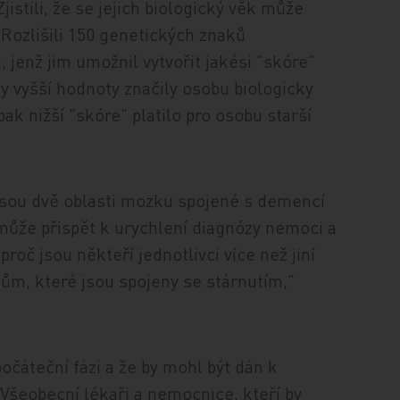
istili, že se jejich biologický věk může
 Rozlišili 150 genetických znaků
, jenž jim umožnil vytvořit jakési "skóre"
y vyšší hodnoty značily osobu biologicky
pak nižší "skóre" platilo pro osobu starší
k jsou dvě oblasti mozku spojené s demencí
může přispět k urychlení diagnózy nemoci a
oč jsou někteří jednotlivci více než jiní
ům, které jsou spojeny se stárnutím,"
počáteční fázi a že by mohl být dán k
 Všeobecní lékaři a nemocnice, kteří by