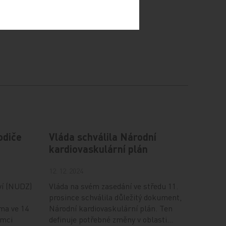
odiče
Vláda schválila Národní
kardiovaskulární plán
12. 12. 2024
ví (NUDZ)
Vláda na svém zasedání ve středu 11.
prosince schválila důležitý dokument,
ma ve 14
Národní kardiovaskulární plán. Ten
ámci
definuje potřebné změny v oblasti…