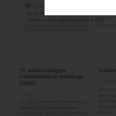
19. světový kongres
Vystav
Controversies in Neurology
17. 12. 202
(CONy)
Dnešní Po
10. 3. 2025
jak fungu
uplatnit 
19. světový kongres Controversies in
při jeho 
Neurology (CONy) se bude konat
mimo…
v termínu 20.–22. března 2025 v Praze.