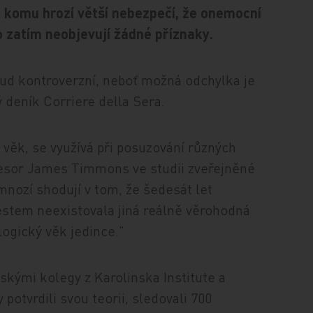
t, komu hrozí větší nebezpečí, že onemocní
 zatím neobjevují žádné příznaky.
kud kontroverzní, neboť možná odchylka je
ý deník Corriere della Sera.
ý věk, se využívá při posuzování různých
ofesor James Timmons ve studii zveřejněné
nozí shodují v tom, že šedesát let
stem neexistovala jiná reálně věrohodná
logický věk jedince."
dskými kolegy z Karolinska Institute a
potvrdili svou teorii, sledovali 700