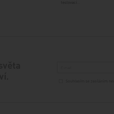
testovací…
 světa
ví.
Souhlasím se zasíláním ne