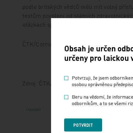
podle britských vědců měli mít volný příst
testům povolení od státních zdravotnických
otázkách spojených se sdělováním tak deli
ČTK/Corriere della Sera
Obsah je určen odb
určeny pro laickou 
Potvrzuji, že jsem odborníkem
Zdroj: ČTK/Corriere della Sera
osobou oprávněnou předepisov
Beru na vědomí, že informace
odborníkům, a to se všemi riz
Z REGIONŮ
POTVRDIT