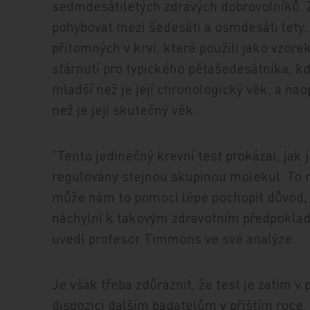
sedmdesátiletých zdravých dobrovolníků. Zj
pohybovat mezi šedesáti a osmdesáti lety.
přítomných v krvi, které použili jako vzorek
stárnutí pro typického pětašedesátníka, kd
mladší než je její chronologický věk, a nao
než je její skutečný věk.
"Tento jedinečný krevní test prokázal, ja
regulovány stejnou skupinou molekul. To 
může nám to pomoci lépe pochopit důvod, pr
náchylní k takovým zdravotním předpoklad
uvedl profesor Timmons ve své analýze.
Je však třeba zdůraznit, že test je zatím v 
dispozici dalším badatelům v příštím roce.