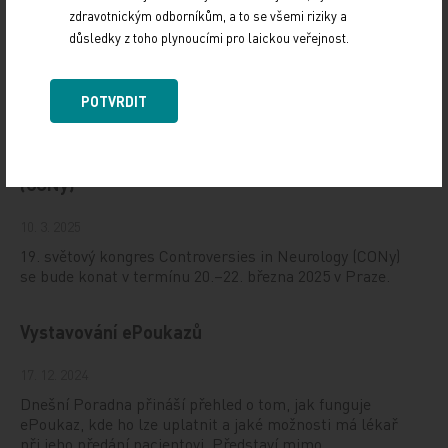
zdravotnickým odborníkům, a to se všemi riziky a
důsledky z toho plynoucími pro laickou veřejnost.
POTVRDIT
Doporučené
19. světový kongres Controversies in Neurology
(CONy)
10. 3. 2025
19. světový kongres Controversies in Neurology (CONy)
se bude konat v termínu 20.–22. března 2025 v Praze.
Vystavování ePoukazů
17. 12. 2024
Dnešní Poradna přináší přehled o tom, jak funguje
ePoukaz, kde ho lze uplatnit a jaké možnosti má lékař
při jeho předání pacientovi. Představí mimo…