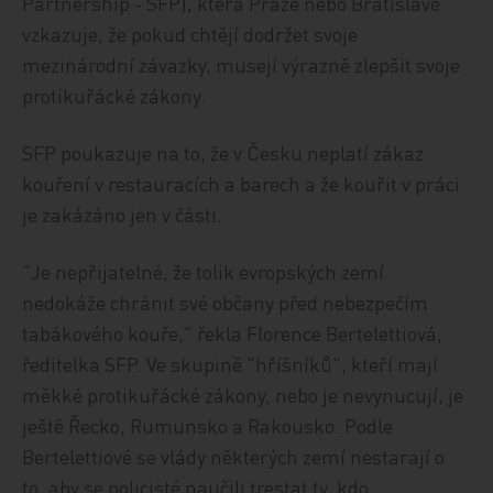
Partnership - SFP), která Praze nebo Bratislavě
vzkazuje, že pokud chtějí dodržet svoje
mezinárodní závazky, musejí výrazně zlepšit svoje
protikuřácké zákony.
SFP poukazuje na to, že v Česku neplatí zákaz
kouření v restauracích a barech a že kouřit v práci
je zakázáno jen v části.
"Je nepřijatelné, že tolik evropských zemí
nedokáže chránit své občany před nebezpečím
tabákového kouře," řekla Florence Bertelettiová,
ředitelka SFP. Ve skupině "hříšníků", kteří mají
měkké protikuřácké zákony, nebo je nevynucují, je
ještě Řecko, Rumunsko a Rakousko. Podle
Bertelettiové se vlády některých zemí nestarají o
to, aby se policisté naučili trestat ty, kdo