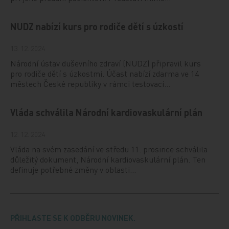
NUDZ nabízí kurs pro rodiče dětí s úzkostí
13. 12. 2024
Národní ústav duševního zdraví (NUDZ) připravil kurs
pro rodiče dětí s úzkostmi. Účast nabízí zdarma ve 14
městech České republiky v rámci testovací…
Vláda schválila Národní kardiovaskulární plán
12. 12. 2024
Vláda na svém zasedání ve středu 11. prosince schválila
důležitý dokument, Národní kardiovaskulární plán. Ten
definuje potřebné změny v oblasti…
PŘIHLASTE SE K ODBĚRU NOVINEK.