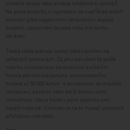
ohledně výroby nebo prodeje tabákových výrobků.
Na ploše krabičky s cigaretami se například rozšíří
varování před negativními zdravotními dopady
kouření, upozornění by také měla mít formu
obrázku.
Česká vláda plánuje zavést zákaz kouření na
veřejných prostorách. Za jeho porušení by podle
návrhu ministerstva zdravotnictví kuřákům
hrozila pětitisícová koruna, provozovatelům
hospod až 50.000 korun. V současnosti se majitelé
restaurací, kaváren nebo barů mohou sami
rozhodnout, zda si hosté v jejich podniku smí
zapálit nebo ne. U vchodu je na to musejí upozornit
příslušnou cedulkou.