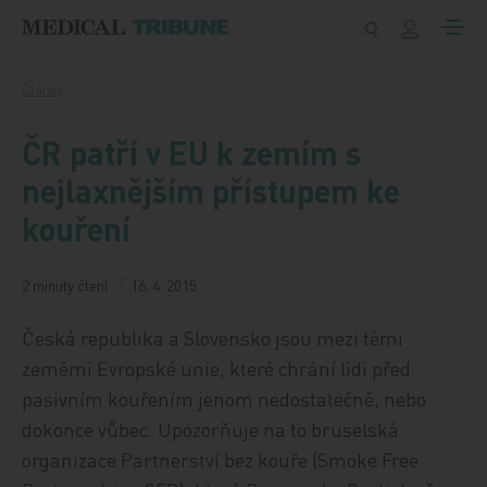
Přeskočit na obsah
Články
ČR patří v EU k zemím s
nejlaxnějším přístupem ke
kouření
2 minuty čtení
16. 4. 2015
Česká republika a Slovensko jsou mezi těmi
zeměmi Evropské unie, které chrání lidi před
pasivním kouřením jenom nedostatečně, nebo
dokonce vůbec. Upozorňuje na to bruselská
organizace Partnerství bez kouře (Smoke Free