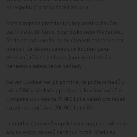
nerespektují protikuřácké zákony.
Mezi evropské premianty v boji proti kuřákům
patří Irsko, Británie, Španělsko nebo Maďarsko.
Bertelettiová uvedla, že zkušenosti z těchto zemí
ukazují, že zákony zakazující kouření jsou
efektivní, těší se podpoře, jsou vynutitelné a
nenesou s sebou velké náklady.
Server Euobserver připomíná, že podle odhadů z
roku 2006 v důsledku pasivního kouření ročně v
Evropské unii zemře 79.000 lidí a vášeň pro tabák
každý rok stojí život 700.000 lidí v EU.
Jednotliví členové Evropské unie mají asi rok na to,
aby do svých zákonů zahrnuli tvrdší předpisy