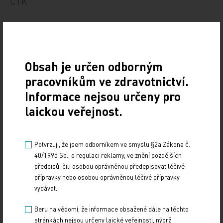
ČTK
foto: JupiterImages
Obsah je určen odborným
pracovníkům ve zdravotnictví.
Informace nejsou určeny pro
Zdroj: ČTK
laickou veřejnost.
POLITIKA
Potvrzuji, že jsem odborníkem ve smyslu §2a Zákona č.
Sdílejte článek
40/1995 Sb., o regulaci reklamy, ve znění pozdějších
předpisů, čili osobou oprávněnou předepisovat léčivé
přípravky nebo osobou oprávněnou léčivé přípravky
vydávat.
Beru na vědomí, že informace obsažené dále na těchto
stránkách nejsou určeny laické veřejnosti, nýbrž