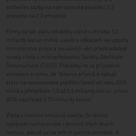
snížením sazby na nemocenské pojištění 2,3
procenta na 2,2 procenta.
Firmy by tak státu odváděly ročně o zhruba 1,2
miliardy korun méně, uvedli s odkazem na výpočty
ministerstva práce a sociálních věcí předkladatelé
novely v čele s místopředsedou Senátu Zdeňkem
Škromachem (ČSSD). Pokládají to za přijatelné
vzhledem k tomu, že "bilance příjmů a výdajů
státu na nemocenské pojištění končí od roku 2010
ročně s přebytkem 1,3 až 5,4 miliardy korun, v roce
2014 například 3,77 miliardy korun".
Vláda v koaliční smlouvě uvedla, že obnoví
vyplácení nemocenské v prvních třech dnech
nemoci, pokud se na tom tripartita dohodne. K