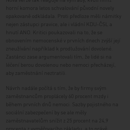
horní komora letos schvalování původní novely
opakovaně odkládala. Proti předloze měli námitky
nejen zástupci pravice, ale i vládní KDU-ČSL a
hnutí ANO. Kritici poukazovali na to, že se
obnovením nemocenské v prvních dnech zvýší její
zneužívání například k prodlužování dovolené.
Zastánci zase argumentovali tím, že lidé si na
léčení berou dovolenou nebo nemoci přecházejí,
aby zaměstnání neztratili.
Návrh nadále počítá s tím, že by firmy svým
zaměstnancům proplácely 60 procent mzdy i
během prvních dnů nemoci. Sazby pojistného na
sociální zabezpečení by se ale měly
zaměstnavatelům snížit z 25 procent na 24,9
procenta z vyměřovacího základu, a to právě