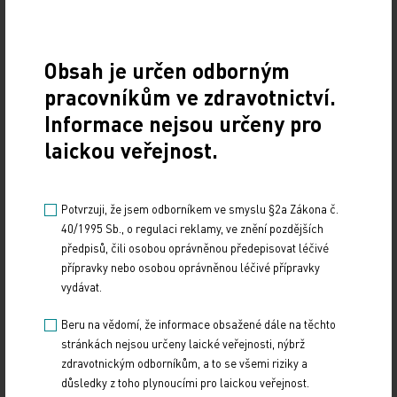
Obsah je určen odborným
Zdroj: ČTK
pracovníkům ve zdravotnictví.
Informace nejsou určeny pro
FINANCE
POLITIKA
laickou veřejnost.
Sdílejte článek
Potvrzuji, že jsem odborníkem ve smyslu §2a Zákona č.
40/1995 Sb., o regulaci reklamy, ve znění pozdějších
předpisů, čili osobou oprávněnou předepisovat léčivé
přípravky nebo osobou oprávněnou léčivé přípravky
vydávat.
Beru na vědomí, že informace obsažené dále na těchto
stránkách nejsou určeny laické veřejnosti, nýbrž
zdravotnickým odborníkům, a to se všemi riziky a
důsledky z toho plynoucími pro laickou veřejnost.