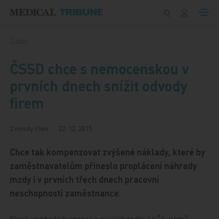
Přeskočit na obsah
Články
ČSSD chce s nemocenskou v
prvních dnech snížit odvody
firem
2 minuty čtení
22. 12. 2015
Chce tak kompenzovat zvýšené náklady, které by
zaměstnavatelům přineslo proplácení náhrady
mzdy i v prvních třech dnech pracovní
neschopnosti zaměstnance.
Nová verze tak reaguje na výhrady, kvůli nimž