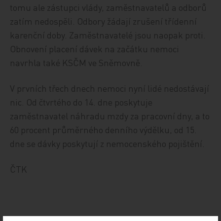
tomu ale zástupci vlády, zaměstnavatelů a odborů
zatím nedospěli. Odbory žádají zrušení třídenní
karenční doby. Zaměstnavatelé jsou naopak proti.
Obnovení placení dávek na začátku nemoci
navrhla také KSČM ve Sněmovně.
V prvních třech dnech nemoci nyní lidé nedostávají
nic. Od čtvrtého do 14. dne poskytuje
zaměstnavatel náhradu mzdy za pracovní dny, a to
60 procent průměrného denního výdělku, od 15.
dne se dávky poskytují z nemocenského pojištění.
ČTK