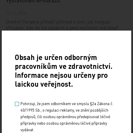
Vystavování ePoukazů
17. 12. 2024
Dnešní Poradna přináší přehled o tom, jak funguje
ePoukaz, kde ho lze uplatnit a jaké možnosti má lékař
při jeho předání pacientovi. Představí mimo…
NUDZ nabízí kurs pro rodiče dětí s úzkostí
Obsah je určen odborným
13. 12. 2024
pracovníkům ve zdravotnictví.
Národní ústav duševního zdraví (NUDZ) připravil kurs
Informace nejsou určeny pro
pro rodiče dětí s úzkostmi. Účast nabízí zdarma ve 14
laickou veřejnost.
městech České republiky v rámci testovací…
Vláda schválila Národní kardiovaskulární plán
Potvrzuji, že jsem odborníkem ve smyslu §2a Zákona č.
40/1995 Sb., o regulaci reklamy, ve znění pozdějších
12. 12. 2024
předpisů, čili osobou oprávněnou předepisovat léčivé
Vláda na svém zasedání ve středu 11. prosince schválila
přípravky nebo osobou oprávněnou léčivé přípravky
důležitý dokument, Národní kardiovaskulární plán. Ten
vydávat.