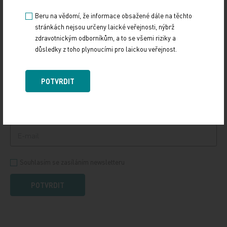
definuje potřebné změny v oblasti…
Beru na vědomí, že informace obsažené dále na těchto
stránkách nejsou určeny laické veřejnosti, nýbrž
zdravotnickým odborníkům, a to se všemi riziky a
PŘIHLASTE SE K ODBĚRU NOVINEK.
důsledky z toho plynoucími pro laickou veřejnost.
Udržujte si přehled
ze světa medicíny a
POTVRDIT
zdravotnictví.
Souhlasím se zasíláním newsletteru
POTVRDIT