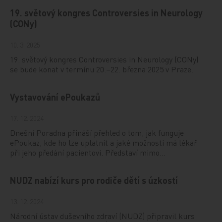
19. světový kongres Controversies in Neurology
(CONy)
10. 3. 2025
19. světový kongres Controversies in Neurology (CONy)
se bude konat v termínu 20.–22. března 2025 v Praze.
Vystavování ePoukazů
17. 12. 2024
Dnešní Poradna přináší přehled o tom, jak funguje
ePoukaz, kde ho lze uplatnit a jaké možnosti má lékař
při jeho předání pacientovi. Představí mimo…
NUDZ nabízí kurs pro rodiče dětí s úzkostí
13. 12. 2024
Národní ústav duševního zdraví (NUDZ) připravil kurs