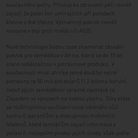
současného počtu. Přístup ke zdravotní péči rovněž
zajistí, že počet žen umírajících při porodech
klesne o dvě třetiny. Významný pokrok rovněž
nastane v boji proti malárii či AIDS.
Nové technologie budou zase znamenat zásadní
pokrok pro zemědělce v Africe, která se do 15 let
stane soběstačnou v potravinové produkci. V
současnosti musí africké země dovážet ročně
potraviny za 50 miliard dolarů (1,2 bilionu korun),
neboť jejich zemědělství výrazně zaostává za
Západem ve výnosech na osetou plochu. Díky stále
se rozšiřujícímu využívání osiva odolného vůči
suchu či parazitům a dostupnosti mobilních
telefonů, které farmářům zajistí informace o
počasí či nejlepším prodeji jejich úrody, však podle