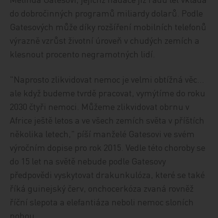
do dobročinných programů miliardy dolarů. Podle
Gatesových může díky rozšíření mobilních telefonů
výrazně vzrůst životní úroveň v chudých zemích a
klesnout procento negramotných lidí.
"Naprosto zlikvidovat nemoc je velmi obtížná věc...
ale když budeme tvrdě pracovat, vymýtíme do roku
2030 čtyři nemoci. Můžeme zlikvidovat obrnu v
Africe ještě letos a ve všech zemích světa v příštích
několika letech," píší manželé Gatesovi ve svém
výročním dopise pro rok 2015. Vedle této choroby se
do 15 let na světě nebude podle Gatesovy
předpovědi vyskytovat drakunkulóza, které se také
říká guinejský červ, onchocerkóza zvaná rovněž
říční slepota a elefantiáza neboli nemoc sloních
nohou.