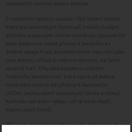
Gatesových nutnost dovozu pomine.
S mobilními telefony souvisí i růst životní úrovně,
který duo amerických filantropů zvláště chudým
africkým a asijským zemím prorokuje. Spousta lidí
dnes podle nich nemá přístup k penězům a i
drobné výdaje hradí prostřednictvím naturálií jako
jsou domácí zvířata či rodinné cennosti, na čemž
výrazně tratí. Díky očekávanému rozšíření
mobilního bankovnictví, které zajistí až dvěma
miliardám dalších lidí přístup k bankovním
účtům, začnou platit odpovídající částky a získají
kontrolu nad svými výdaji, což výrazně zlepší
kvalitu jejich životů.
Přístup k digitálním technologiím, které se budou