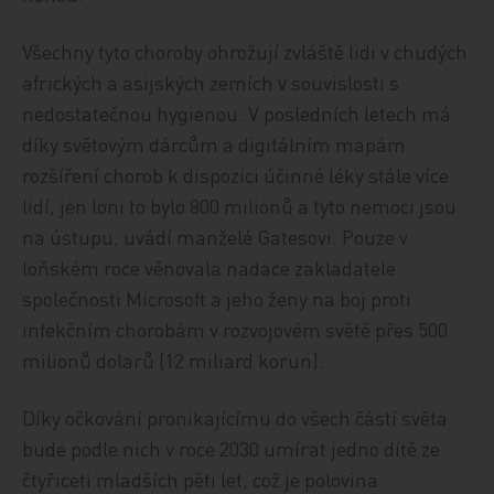
Všechny tyto choroby ohrožují zvláště lidi v chudých
afrických a asijských zemích v souvislosti s
nedostatečnou hygienou. V posledních letech má
díky světovým dárcům a digitálním mapám
rozšíření chorob k dispozici účinné léky stále více
lidí, jen loni to bylo 800 milionů a tyto nemoci jsou
na ústupu, uvádí manželé Gatesovi. Pouze v
loňském roce věnovala nadace zakladatele
společnosti Microsoft a jeho ženy na boj proti
infekčním chorobám v rozvojovém světě přes 500
milionů dolarů (12 miliard korun).
Díky očkování pronikajícímu do všech částí světa
bude podle nich v roce 2030 umírat jedno dítě ze
čtyřiceti mladších pěti let, což je polovina