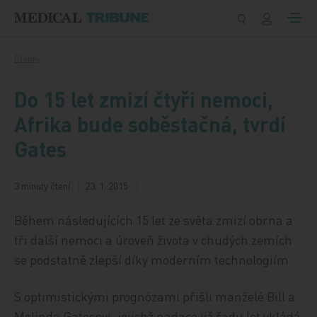
Přeskočit na obsah
Články
Do 15 let zmizí čtyři nemoci,
Afrika bude soběstačná, tvrdí
Gates
3 minuty čtení
23. 1. 2015
Během následujících 15 let ze světa zmizí obrna a
tři další nemoci a úroveň života v chudých zemích
se podstatně zlepší díky moderním technologiím.
S optimistickými prognózami přišli manželé Bill a
Melinda Gatesovi, jejichž nadace již řadu let vkládá