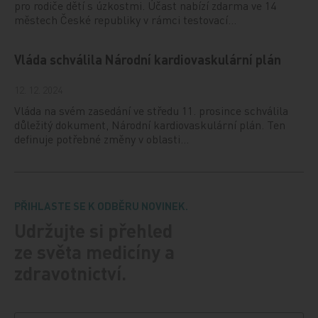
pro rodiče dětí s úzkostmi. Účast nabízí zdarma ve 14
městech České republiky v rámci testovací…
Vláda schválila Národní kardiovaskulární plán
12. 12. 2024
Vláda na svém zasedání ve středu 11. prosince schválila
důležitý dokument, Národní kardiovaskulární plán. Ten
definuje potřebné změny v oblasti…
PŘIHLASTE SE K ODBĚRU NOVINEK.
Udržujte si přehled
ze světa medicíny a
zdravotnictví.