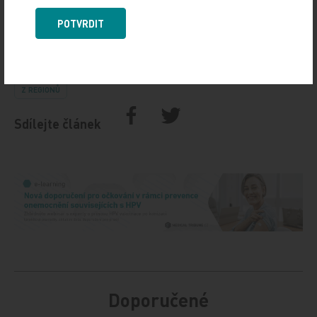
ČTK
POTVRDIT
Zdroj: ČTK
Z REGIONŮ
Sdílejte článek
Doporučené