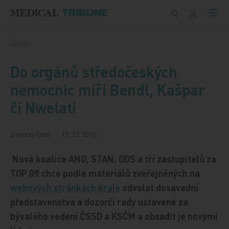
Přeskočit na obsah
Články
Do orgánů středočeských
nemocnic míří Bendl, Kašpar
či Nwelati
2 minuty čtení
12. 12. 2016
Nová koalice ANO, STAN, ODS a tří zastupitelů za
TOP 09 chce podle materiálů zveřejněných na
webových stránkách kraje
odvolat dosavadní
představenstva a dozorčí rady ustavené za
bývalého vedení ČSSD a KSČM a obsadit je novými