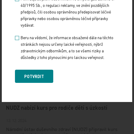
40/1995 Sb., o regulaci reklamy, ve znění pozdějších
19. světový kongres Controversies in Neurology
předpisů, čili osobou oprávněnou předepisovat léčivé
(CONy)
přípravky nebo osobou oprávněnou léčivé přípravky
vydávat.
10. 3. 2025
19. světový kongres Controversies in Neurology (CONy)
Beru na vědomí, že informace obsažené dále na těchto
se bude konat v termínu 20.–22. března 2025 v Praze.
stránkách nejsou určeny laické veřejnosti, nýbrž
zdravotnickým odborníkům, a to se všemi riziky a
Vystavování ePoukazů
důsledky z toho plynoucími pro laickou veřejnost.
17. 12. 2024
POTVRDIT
Dnešní Poradna přináší přehled o tom, jak funguje
ePoukaz, kde ho lze uplatnit a jaké možnosti má lékař
při jeho předání pacientovi. Představí mimo…
NUDZ nabízí kurs pro rodiče dětí s úzkostí
13. 12. 2024
Národní ústav duševního zdraví (NUDZ) připravil kurs