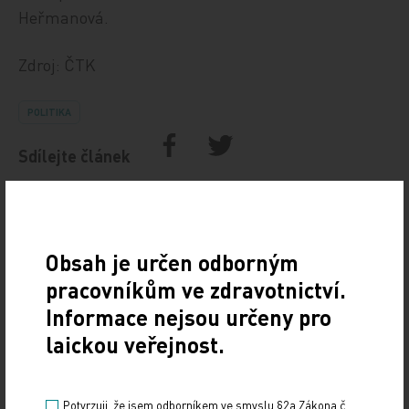
Heřmanová.
Zdroj: ČTK
POLITIKA
Sdílejte článek
Obsah je určen odborným
pracovníkům ve zdravotnictví.
Informace nejsou určeny pro
laickou veřejnost.
Doporučené
Potvrzuji, že jsem odborníkem ve smyslu §2a Zákona č.