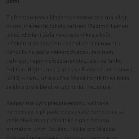
lidmi.
Z představenstva kladenské nemocnice má odejít
mimo jiné ředitel tohoto zařízení Vladimír Lemon,
jehož odvolání žádá nové vedení kraje kvůli
loňskému ztrátovému hospodaření nemocnice.
Bendl by ho podle některých spekulací mohl
nahradit nejen v představenstvu, ale i ve funkci
ředitele. Hejtmanka Jaroslava Pokorná Jermanová
(ANO) k tomu už ale dříve Mladé frontě Dnes řekla,
že jde o drb a Bendl o tuto funkci neusiluje.
Kašpar má být v představenstvu kolínské
nemocnice, v případě boleslavské nemocnice se
vedle Nwelatiho počítá také s náměstkem
primátora Jiřím Bouškou (Volba pro Mladou
Boleslav) nebo bývalým ředitelem nemocnice