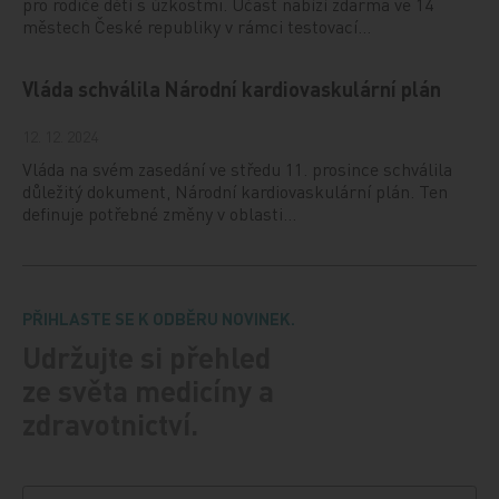
pro rodiče dětí s úzkostmi. Účast nabízí zdarma ve 14
městech České republiky v rámci testovací…
Vláda schválila Národní kardiovaskulární plán
12. 12. 2024
Vláda na svém zasedání ve středu 11. prosince schválila
důležitý dokument, Národní kardiovaskulární plán. Ten
definuje potřebné změny v oblasti…
PŘIHLASTE SE K ODBĚRU NOVINEK.
Udržujte si přehled
ze světa medicíny a
zdravotnictví.