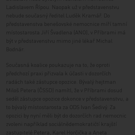
Ladislavem Řípou. Naopak už v představenstvu
nebude současný ředitel Luděk Kramář. Do
představenstva benešovské nemocnice míří tamní
místostarosta Jiří Švadlena (ANO), v Příbrami má
být v představenstvu mimo jiné lékař Michal
Bodnár.
Současná koalice poukazuje na to, že oproti
předchozí praxi přizvala k účasti v dozorčích
radách také zástupce opozice. Bývalý hejtman
Miloš Petera (ČSSD) namítl, že v Příbrami dosud
seděl zástupce opozice dokonce v představenstvu, a
to bývalý místostarosta za ODS Ivan Šedivý. Za
opozici by nyní měli být do dozorčích rad nemocnic
zvoleni například sociálnědemokratičtí krajští
zastupitelé Petera, Karel Horčička a Aneta