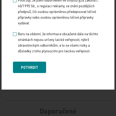
Potvrzuji, že jsem odborníkem ve smyslu §2a Zákona č.
40/1995 Sb., o regulaci reklamy, ve znění pozdějších
předpisů, čili osobou oprávněnou předepisovat léčivé
přípravky nebo osobou oprávněnou léčivé přípravky
Zdroj: ČTK
vydávat.
Beru na vědomí, že informace obsažené dále na těchto
FINANCE
stránkách nejsou určeny laické veřejnosti, nýbrž
zdravotnickým odborníkům, a to se všemi riziky a
Sdílejte článek
důsledky z toho plynoucími pro laickou veřejnost.
POTVRDIT
Doporučené