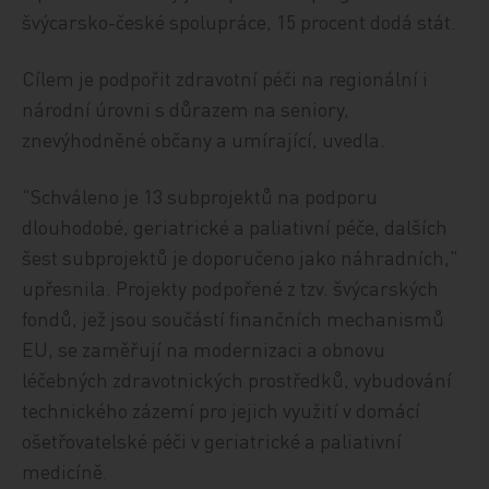
švýcarsko-české spolupráce, 15 procent dodá stát.
Cílem je podpořit zdravotní péči na regionální i
národní úrovni s důrazem na seniory,
znevýhodněné občany a umírající, uvedla.
"Schváleno je 13 subprojektů na podporu
dlouhodobé, geriatrické a paliativní péče, dalších
šest subprojektů je doporučeno jako náhradních,"
upřesnila. Projekty podpořené z tzv. švýcarských
fondů, jež jsou součástí finančních mechanismů
EU, se zaměřují na modernizaci a obnovu
léčebných zdravotnických prostředků, vybudování
technického zázemí pro jejich využití v domácí
ošetřovatelské péči v geriatrické a paliativní
medicíně.