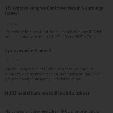
19. světový kongres Controversies in Neurology
(CONy)
10. 3. 2025
19. světový kongres Controversies in Neurology (CONy)
se bude konat v termínu 20.–22. března 2025 v Praze.
Vystavování ePoukazů
17. 12. 2024
Dnešní Poradna přináší přehled o tom, jak funguje
ePoukaz, kde ho lze uplatnit a jaké možnosti má lékař
při jeho předání pacientovi. Představí mimo…
NUDZ nabízí kurs pro rodiče dětí s úzkostí
13. 12. 2024
Národní ústav duševního zdraví (NUDZ) připravil kurs