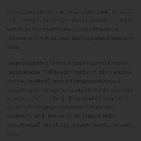
Schvalovací proces je u švýcarských fondů složitější
než u běžných evropských dotací, protože se projekt
schvaluje na národní úrovni, pak v Bruselu a
nakonec s ním musí souhlasit švýcarská federální
rada.
Hospicová péče v Česku je podle expertů hrazena
nedostatečně. V lůžkových hospicích pokryje sotva
polovinu nákladů, mobilní hospice smlouvu s
pojišťovnami nemají, takže pojišťovny domácí péči
o umírající neproplácejí. Nový model financování
by měl přinést projekt Všeobecné zdravotní
pojišťovny, od dubna se do něj zapojilo sedm
poskytovatelů této služby, výsledky budou na konci
roku.