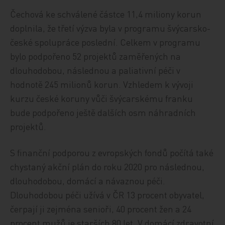
Čechová ke schválené částce 11,4 miliony korun
doplnila, že třetí výzva byla v programu švýcarsko-
české spolupráce poslední. Celkem v programu
bylo podpořeno 52 projektů zaměřených na
dlouhodobou, následnou a paliativní péči v
hodnotě 245 milionů korun. Vzhledem k vývoji
kurzu české koruny vůči švýcarskému franku
bude podpořeno ještě dalších osm náhradních
projektů.
S finanční podporou z evropských fondů počítá také
chystaný akční plán do roku 2020 pro následnou,
dlouhodobou, domácí a návaznou péči.
Dlouhodobou péči užívá v ČR 13 procent obyvatel,
čerpají ji zejména senioři, 40 procent žen a 24
procent mužů je starších 80 let. V domácí zdravotní