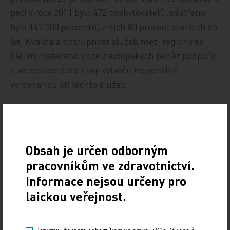
péči v roce 2011 bylo 472 poskytovatelů, ošetřeno
bylo 147.000 pacientů, z nich 80 procent starších 65
let. Kvalita a dostupnost služeb mezi regiony se
liší, ministerstvo chce z evropských peněz podpořit
a ve spolupráci s kraji vytvořit regionálně
vyrovnanou síť těchto služeb.
ČTK
Obsah je určen odborným
pracovníkům ve zdravotnictví.
Informace nejsou určeny pro
laickou veřejnost.