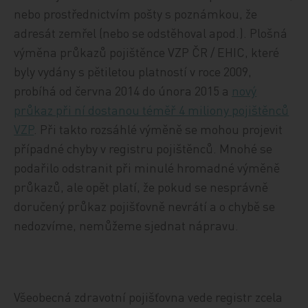
nebo prostřednictvím pošty s poznámkou, že
adresát zemřel (nebo se odstěhoval apod.). Plošná
výměna průkazů pojištěnce VZP ČR / EHIC, které
byly vydány s pětiletou platností v roce 2009,
probíhá od června 2014 do února 2015 a
nový
průkaz při ní dostanou téměř 4 miliony pojištěnců
VZP
. Při takto rozsáhlé výměně se mohou projevit
případné chyby v registru pojištěnců. Mnohé se
podařilo odstranit při minulé hromadné výměně
průkazů, ale opět platí, že pokud se nesprávně
doručený průkaz pojišťovně nevrátí a o chybě se
nedozvíme, nemůžeme sjednat nápravu.
Všeobecná zdravotní pojišťovna vede registr zcela