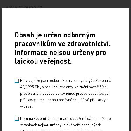
www.tribune.cz
Obsah je určen odborným
pracovníkům ve zdravotnictví.
Informace nejsou určeny pro
Zdroj: VZP
laickou veřejnost.
Z REGIONŮ
Potvrzuji, že jsem odborníkem ve smyslu §2a Zákona č.
Sdílejte článek
40/1995 Sb., o regulaci reklamy, ve znění pozdějších
předpisů, čili osobou oprávněnou předepisovat léčivé
přípravky nebo osobou oprávněnou léčivé přípravky
vydávat.
Beru na vědomí, že informace obsažené dále na těchto
stránkách nejsou určeny laické veřejnosti, nýbrž