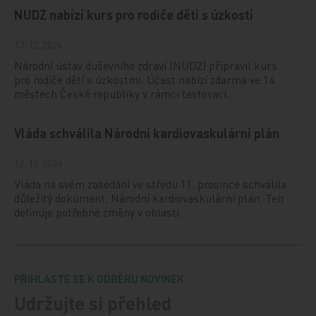
NUDZ nabízí kurs pro rodiče dětí s úzkostí
13. 12. 2024
Národní ústav duševního zdraví (NUDZ) připravil kurs
pro rodiče dětí s úzkostmi. Účast nabízí zdarma ve 14
městech České republiky v rámci testovací…
Vláda schválila Národní kardiovaskulární plán
12. 12. 2024
Vláda na svém zasedání ve středu 11. prosince schválila
důležitý dokument, Národní kardiovaskulární plán. Ten
definuje potřebné změny v oblasti…
PŘIHLASTE SE K ODBĚRU NOVINEK.
Udržujte si přehled