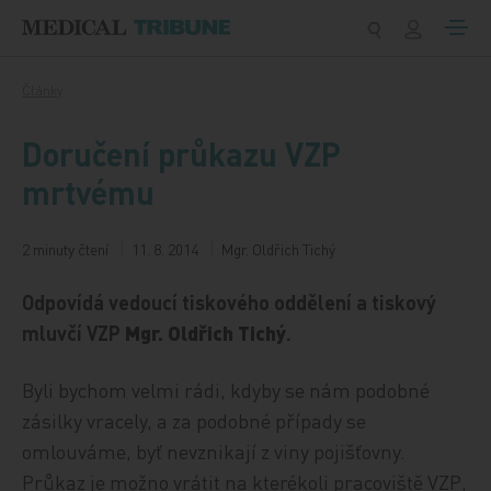
Přeskočit na obsah
Články
Doručení průkazu VZP
mrtvému
2 minuty čtení
11. 8. 2014
Mgr. Oldřich Tichý
Odpovídá vedoucí tiskového oddělení a tiskový
mluvčí VZP
Mgr. Oldřich Tichý
.
Byli bychom velmi rádi, kdyby se nám podobné
zásilky vracely, a za podobné případy se
omlouváme, byť nevznikají z viny pojišťovny.
Průkaz je možno vrátit na kterékoli pracoviště VZP,