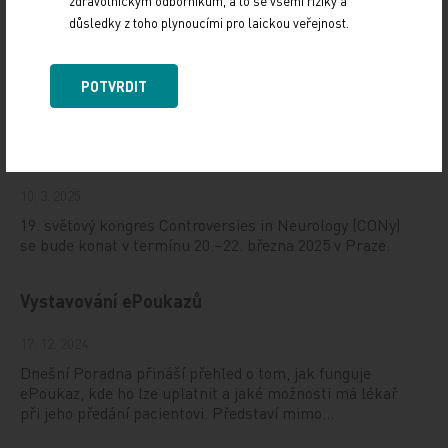
zdravotnickým odborníkům, a to se všemi riziky a
důsledky z toho plynoucími pro laickou veřejnost.
Doporučené
POTVRDIT
19. světový kongres Controversies in Neurology
(CONy)
10. 3. 2025
19. světový kongres Controversies in Neurology (CONy)
se bude konat v termínu 20.–22. března 2025 v Praze.
Vystavování ePoukazů
17. 12. 2024
Dnešní Poradna přináší přehled o tom, jak funguje
ePoukaz, kde ho lze uplatnit a jaké možnosti má lékař
při jeho předání pacientovi. Představí mimo…