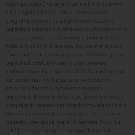
všech pojištěnců veřejného zdravotního pojištění
v ČR a využívá k tomu údaje, které dostává
z registru obyvatel. Je ale povinností každého
pojištěnce oznámit své zdravotní pojišťovně změnu
jména, příjmení, trvalého pobytu nebo rodného
čísla, a to do 30 dnů ode dne, kdy ke změně došlo.
Úmrtí pojištěnce oznamuje centrálnímu registru
pojištěnců příslušný obecní úřad pověřený
vedením matriky, a má tak učinit do osmi dnů od
zápisu do matriky. Na základě všech těchto
oznámení dochází k aktualizaci registru
pojištěnců. Přesto se může stát, že některé údaje
v registrech neodpovídají aktuálnímu stavu ke dni
doručení průkazů. Nelze tedy vyloučit, že průkaz
bude doručen osobě, která již zemřela. Svoji roli
také jistě hraje nutná časová prodleva mezi