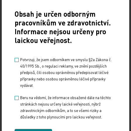
(CONy)
Obsah je určen odborným
10. 3. 2025
pracovníkům ve zdravotnictví.
19. světový kongres Controversies in Neurology (CONy)
Informace nejsou určeny pro
se bude konat v termínu 20.–22. března 2025 v Praze.
laickou veřejnost.
Vystavování ePoukazů
17. 12. 2024
Potvrzuji, že jsem odborníkem ve smyslu §2a Zákona č.
40/1995 Sb., o regulaci reklamy, ve znění pozdějších
Dnešní Poradna přináší přehled o tom, jak funguje
předpisů, čili osobou oprávněnou předepisovat léčivé
ePoukaz, kde ho lze uplatnit a jaké možnosti má lékař
při jeho předání pacientovi. Představí mimo…
přípravky nebo osobou oprávněnou léčivé přípravky
vydávat.
NUDZ nabízí kurs pro rodiče dětí s úzkostí
Beru na vědomí, že informace obsažené dále na těchto
stránkách nejsou určeny laické veřejnosti, nýbrž
13. 12. 2024
zdravotnickým odborníkům, a to se všemi riziky a
Národní ústav duševního zdraví (NUDZ) připravil kurs
důsledky z toho plynoucími pro laickou veřejnost.
pro rodiče dětí s úzkostmi. Účast nabízí zdarma ve 14
městech České republiky v rámci testovací…