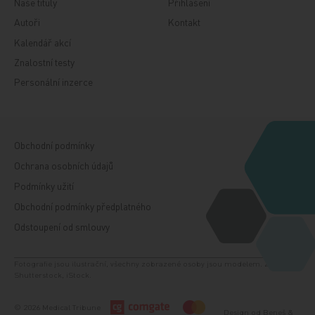
Naše tituly
Přihlášení
Autoři
Kontakt
Kalendář akcí
Znalostní testy
Personální inzerce
Obchodní podmínky
Ochrana osobních údajů
Podmínky užití
Obchodní podmínky předplatného
Odstoupení od smlouvy
Fotografie jsou ilustrační, všechny zobrazené osoby jsou modelem. Zdroj:
Shutterstock, iStock.
© 2026 Medical Tribune
Design od
Beneš &