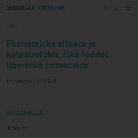
Přeskočit na obsah
Články
Ekonomická situace je
katastrofální, říká ředitel
liberecké nemocnice
1 minuta čtení
19. 5. 2015
celý článek ZDE
iDnes.cz