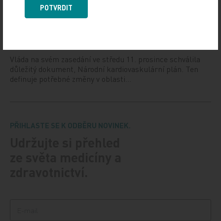
POTVRDIT
Vláda schválila Národní kardiovaskulární plán
12. 12. 2024
Vláda na svém zasedání ve středu 11. prosince schválila
důležitý dokument, Národní kardiovaskulární plán. Ten
definuje potřebné změny v oblasti…
PŘIHLASTE SE K ODBĚRU NOVINEK.
Udržujte si přehled
ze světa medicíny a
zdravotnictví.