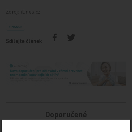
Zdroj: iDnes.cz
FINANCE
Sdílejte článek
Doporučené
19. světový kongres Controversies in Neurology