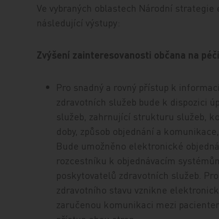
Ve vybraných oblastech Národní strategie 
následující výstupy:
Zvýšení zainteresovanosti občana na péči 
Pro snadný a rovný přístup k informac
zdravotních služeb bude k dispozici ú
služeb, zahrnující strukturu služeb, k
doby, způsob objednání a komunikace, 
Bude umožněno elektronické objednán
rozcestníku k objednávacím systémům 
poskytovatelů zdravotních služeb. Pro
zdravotního stavu vznikne elektronic
zaručenou komunikaci mezi pacientem 
přístup obou stran.