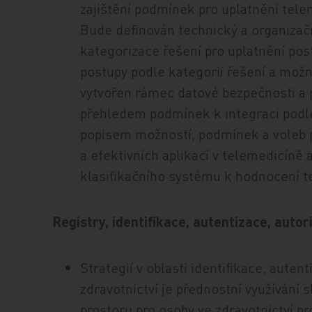
zajištění podmínek pro uplatnění tele
Bude definován technický a organizač
kategorizace řešení pro uplatnění po
postupy podle kategorií řešení a možn
vytvořen rámec datové bezpečnosti a 
přehledem podmínek k integraci podle
popisem možností, podmínek a voleb 
a efektivních aplikací v telemedicíně
klasifikačního systému k hodnocení t
Registry, identifikace, autentizace, autor
Strategií v oblasti identifikace, auten
zdravotnictví je přednostní využívání
prostoru pro osoby ve zdravotnictví pr