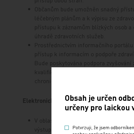
Občanům bude umožněn snadný příst
léčebným plánům a k výpisu ze zdrav
přístupu k záznamům blízkých osob a 
úhradě zdravotních služeb.
Prostřednictvím informačního portálu 
přístup k informacím o podpoře zdrav
Bude poskytována podpora zvyšování 
kvalifikovaných informací a ucelená
chronicky nemocné.
Obsah je určen odb
Elektronická zdravotnická dokumentace
určeny pro laickou 
V oblasti výměny a sdílení elektroni
Potvrzuji, že jsem odborníkem
výstupem ověřené a zprovozněné komp
osobou oprávněnou předepisov