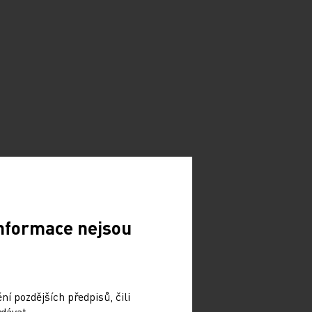
Informace nejsou
í pozdějších předpisů, čili
dávat.