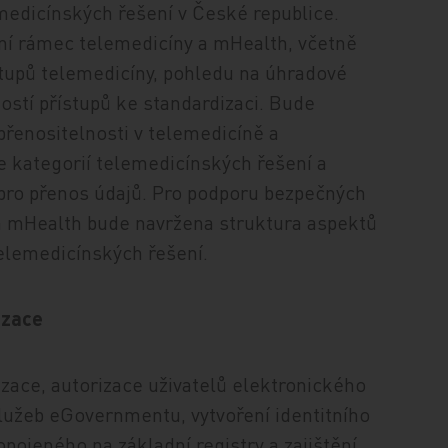
medicínských řešení v České republice.
ní rámec telemedicíny a mHealth, včetně
stupů telemedicíny, pohledu na úhradové
ostí přístupů ke standardizaci. Bude
přenositelnosti v telemedicíně a
 kategorií telemedicínských řešení a
pro přenos údajů. Pro podporu bezpečných
 a mHealth bude navržena struktura aspektů
elemedicínských řešení.
izace
tizace, autorizace uživatelů elektronického
 služeb eGovernmentu, vytvoření identitního
opojeného na základní registry a zajištění