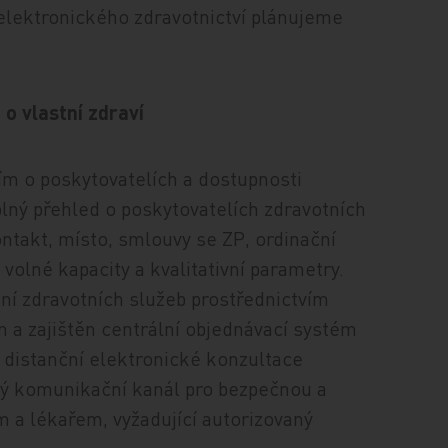
elektronického zdravotnictví plánujeme
o vlastní zdraví
ím o poskytovatelích a dostupnosti
plný přehled o poskytovatelích zdravotních
ontakt, místo, smlouvy se ZP, ordinační
volné kapacity a kvalitativní parametry.
í zdravotních služeb prostřednictvím
a zajištěn centrální objednávací systém
 distanční elektronické konzultace
ký komunikační kanál pro bezpečnou a
a lékařem, vyžadující autorizovaný