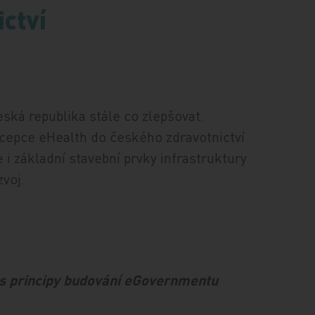
ctví
eská republika stále co zlepšovat.
ncepce eHealth do českého zdravotnictví
i základní stavební prvky infrastruktury
zvoj.
 s principy budování eGovernmentu