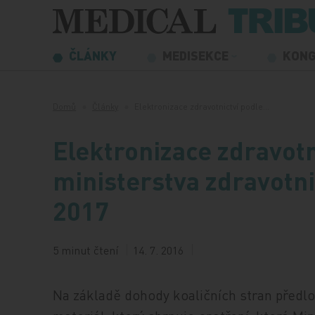
Přeskočit na obsah
ČLÁNKY
MEDISEKCE
KON
Domů
Články
Elektronizace zdravotnictví podle…
Elektronizace zdravotn
ministerstva zdravotnic
2017
5 minut čtení
14. 7. 2016
Na základě dohody koaličních stran předlož