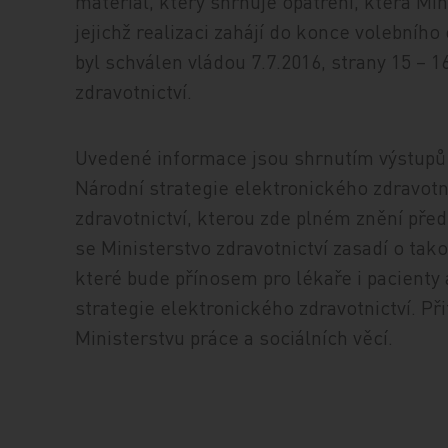
materiál, který shrnuje opatření, která Mi
jejichž realizaci zahájí do konce volebního
byl schválen vládou 7.7.2016, strany 15 – 
zdravotnictví.
Uvedené informace jsou shrnutím výstupů
Národní strategie elektronického zdravotn
zdravotnictví, kterou zde plném znění pře
se Ministerstvo zdravotnictví zasadí o ta
které bude přínosem pro lékaře i pacienty
strategie elektronického zdravotnictví. P
Ministerstvu práce a sociálních věcí.