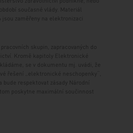
nisterstvo zdravotnictví podnikne, nebo
 období současné vlády. Materiál
16 jsou zaměřeny na elektronizaci
 pracovních skupin, zapracovaných do
ictví. Kromě kapitoly Elektronické
dkládáme, se v dokumentu mj. uvádi, že
kové řešení „elektronické neschopenky“,
 a bude respektovat zásady Národní
řitom poskytne maximální součinnost