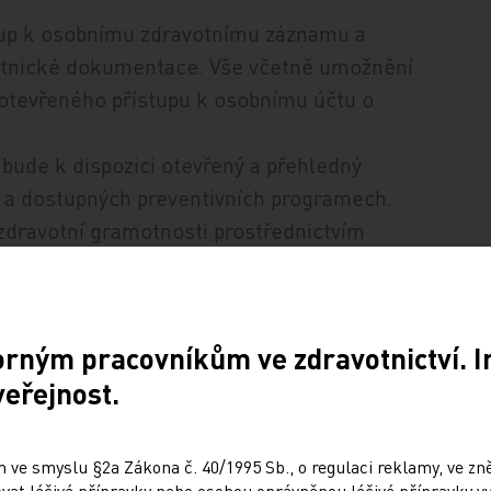
up k osobnímu zdravotnímu záznamu a
otnické dokumentace. Vše včetně umožnění
otevřeného přístupu k osobnímu účtu o
bude k dispozici otevřený a přehledný
í a dostupných preventivních programech.
zdravotní gramotnosti prostřednictvím
 komunikační podpora programů péče o
orným pracovníkům ve zdravotnictví. 
veřejnost.
cké zdravotnické dokumentace budou
 ve smyslu §2a Zákona č. 40/1995 Sb., o regulaci reklamy, ve zněn
onenty národní infrastruktury pro výměnu
at léčivé přípravky nebo osobou oprávněnou léčivé přípravky vy