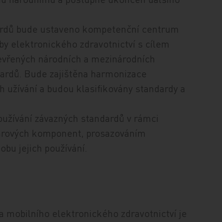
ndardů bude ustaveno kompetenční centrum
eby elektronického zdravotnictví s cílem
otevřených národních a mezinárodních
dardů. Bude zajištěna harmonizace
h užívání a budou klasifikovány standardy a
oužívání závazných standardů v rámci
twarových komponent, prosazováním
obu jejich používání.
 a mobilního elektronického zdravotnictví je