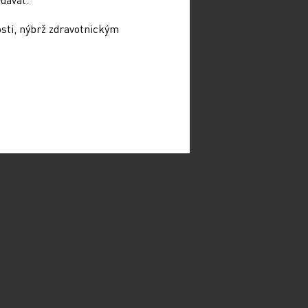
osti, nýbrž zdravotnickým