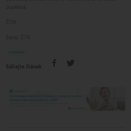
úspěšná.
ČTK
Zdroj: ČTK
Z REGIONŮ
Sdílejte článek