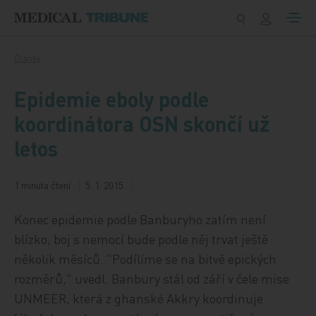
Přeskočit na obsah
Články
Epidemie eboly podle
koordinátora OSN skončí už
letos
1 minuta čtení
5. 1. 2015
Konec epidemie podle Banburyho zatím není
blízko, boj s nemocí bude podle něj trvat ještě
několik měsíců. "Podílíme se na bitvě epických
rozměrů," uvedl. Banbury stál od září v čele mise
UNMEER, která z ghanské Akkry koordinuje