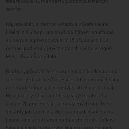
lékařskou a humanitární pomoc postiženým
zemím.
Nejvíce obětí si nemoc vyžádala v Sieře Leone,
Libérii a Guineji, kde se ebola během současné
epidemie poprvé objevila. V 15 případech lidé
nemoci podlehli v jiných státech světa, v Nigérii,
Mali, USA a Španělsku.
Banbury přiznal, že se mu nepodařilo dosáhnout
cíle, který si na své tříměsíční působení v čele boje
mezinárodního společenství proti ebole stanovil.
Bylo jím prý 70 procent bezpečných pohřbů a
izolace 70 procent všech nakažených lidí. Toho
dosáhly jen Libérie a Guinea, nikoli však Sierra
Leone, kde se situace i nadále zhoršuje. Celkově
byla ale podle Banburyho reakce světa na ebolu