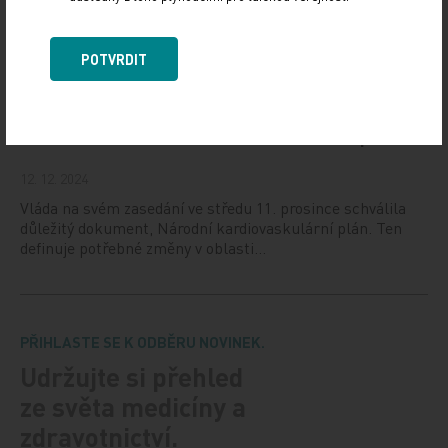
13. 12. 2024
Národní ústav duševního zdraví (NUDZ) připravil kurs
pro rodiče dětí s úzkostmi. Účast nabízí zdarma ve 14
POTVRDIT
městech České republiky v rámci testovací…
Vláda schválila Národní kardiovaskulární plán
12. 12. 2024
Vláda na svém zasedání ve středu 11. prosince schválila
důležitý dokument, Národní kardiovaskulární plán. Ten
definuje potřebné změny v oblasti…
PŘIHLASTE SE K ODBĚRU NOVINEK.
Udržujte si přehled
ze světa medicíny a
zdravotnictví.