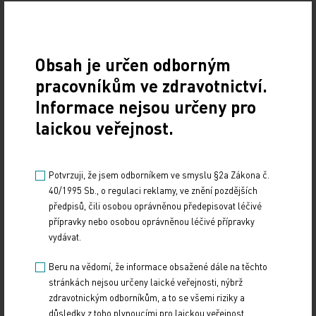
Doporučené
19. světový kongres Controversies in Neurology
Obsah je určen odborným
(CONy)
pracovníkům ve zdravotnictví.
10. 3. 2025
Informace nejsou určeny pro
19. světový kongres Controversies in Neurology (CONy)
laickou veřejnost.
se bude konat v termínu 20.–22. března 2025 v Praze.
Vystavování ePoukazů
Potvrzuji, že jsem odborníkem ve smyslu §2a Zákona č.
40/1995 Sb., o regulaci reklamy, ve znění pozdějších
17. 12. 2024
předpisů, čili osobou oprávněnou předepisovat léčivé
přípravky nebo osobou oprávněnou léčivé přípravky
Dnešní Poradna přináší přehled o tom, jak funguje
vydávat.
ePoukaz, kde ho lze uplatnit a jaké možnosti má lékař
při jeho předání pacientovi. Představí mimo…
Beru na vědomí, že informace obsažené dále na těchto
stránkách nejsou určeny laické veřejnosti, nýbrž
NUDZ nabízí kurs pro rodiče dětí s úzkostí
zdravotnickým odborníkům, a to se všemi riziky a
důsledky z toho plynoucími pro laickou veřejnost.