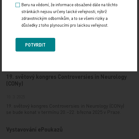
Beru na vědomí, že informace obsažené dále na těchto
stránkách nejsou určeny laické veřejnosti, nýbrž
zdravotnickým odborníkům, a to se všemi riziky a
důsledky z toho plynoucími pro laickou veřejnost.
POTVRDIT
Doporučené
19. světový kongres Controversies in Neurology
(CONy)
10. 3. 2025
19. světový kongres Controversies in Neurology (CONy)
se bude konat v termínu 20.–22. března 2025 v Praze.
Vystavování ePoukazů