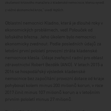
zkušenost krizového manažera z kladenské nemocnice, kterou vyvedl
z vážné ekonomické krize,“ uvedl Vojtěch.
Oblastní nemocnici Kladno, která je dlouhé roky v
ekonomických problémech, vedl Polouček od
loňského března. Jeho úkolem bylo nemocnici
ekonomicky zvednout. Podle posledních údajů za
letošní první pololetí provozní ztráta kladenské
nemocnice klesla. Údaje zveřejnil radní pro oblast
zdravotnictví Robert Bezděk (ANO). V letech 2015 a
2016 se hospodářský výsledek kladenské
nemocnice bez započítání provozní dotace od kraje
pohyboval kolem minus 200 milionů korun, v roce
2017 činil minus 107 milionů korun a v letošním
prvním pololetí minus 27 milionů.