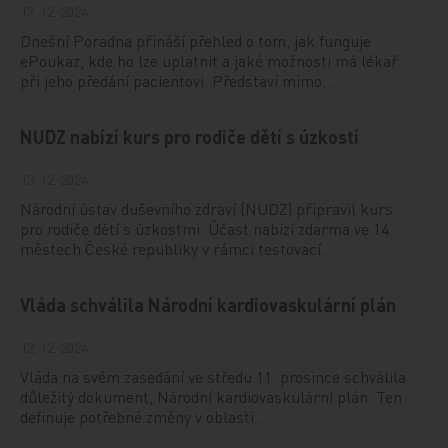
17. 12. 2024
Dnešní Poradna přináší přehled o tom, jak funguje
ePoukaz, kde ho lze uplatnit a jaké možnosti má lékař
při jeho předání pacientovi. Představí mimo…
NUDZ nabízí kurs pro rodiče dětí s úzkostí
13. 12. 2024
Národní ústav duševního zdraví (NUDZ) připravil kurs
pro rodiče dětí s úzkostmi. Účast nabízí zdarma ve 14
městech České republiky v rámci testovací…
Vláda schválila Národní kardiovaskulární plán
12. 12. 2024
Vláda na svém zasedání ve středu 11. prosince schválila
důležitý dokument, Národní kardiovaskulární plán. Ten
definuje potřebné změny v oblasti…