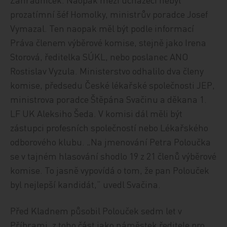
prozatímní šéf Homolky, ministrův poradce Josef
Vymazal. Ten naopak měl být podle informací
Práva členem výběrové komise, stejně jako Irena
Storová, ředitelka SÚKL, nebo poslanec ANO
Rostislav Vyzula. Ministerstvo odhalilo dva členy
komise, předsedu České lékařské společnosti JEP,
ministrova poradce Štěpána Svačinu a děkana 1.
LF UK Aleksiho Šeda. V komisi dál měli být
zástupci profesních společností nebo Lékařského
odborového klubu. „Na jmenování Petra Poloučka
se v tajném hlasování shodlo 19 z 21 členů výběrové
komise. To jasně vypovídá o tom, že pan Polouček
byl nejlepší kandidát,“ uvedl Svačina.
Před Kladnem působil Polouček sedm let v
Příbrami, z toho část jako náměstek ředitele pro