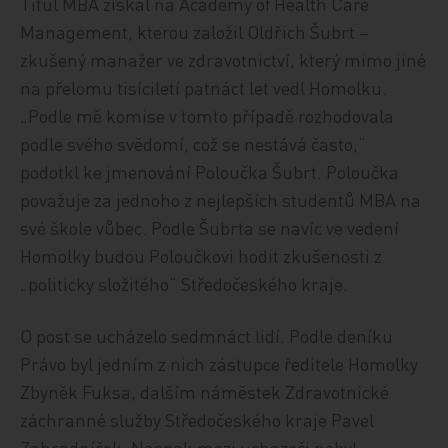
Titul MBA získal na Academy of Health Care
Management, kterou založil Oldřich Šubrt –
zkušený manažer ve zdravotnictví, který mimo jiné
na přelomu tisíciletí patnáct let vedl Homolku.
„Podle mě komise v tomto případě rozhodovala
podle svého svědomí, což se nestává často,“
podotkl ke jmenování Poloučka Šubrt. Poloučka
považuje za jednoho z nejlepších studentů MBA na
své škole vůbec. Podle Šubrta se navíc ve vedení
Homolky budou Poloučkovi hodit zkušenosti z
„politicky složitého“ Středočeského kraje.
O post se ucházelo sedmnáct lidí. Podle deníku
Právo byl jedním z nich zástupce ředitele Homolky
Zbyněk Fuksa, dalším náměstek Zdravotnické
záchranné služby Středočeského kraje Pavel
Zahradníček. Naopak mezi uchazeči nebyl