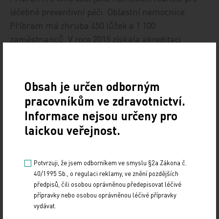
léčebně preventivní péči. Oblastní nemocnice
Příbram má zhruba 450 lůžek a 1 100
zaměstnanců. V roce 2015 získala akreditaci
Spojené akreditační komise. V letech 1996–2009
pracoval Polouček na chirurgické klinice v Motole,
kde jeho specializací byla hrudní chirurgie a
Obsah je určen odborným
intenzivní medicína.
pracovníkům ve zdravotnictví.
Informace nejsou určeny pro
laickou veřejnost.
Zdroj: MT
Potvrzuji, že jsem odborníkem ve smyslu §2a Zákona č.
DENNÍ ZPRÁVY
40/1995 Sb., o regulaci reklamy, ve znění pozdějších
předpisů, čili osobou oprávněnou předepisovat léčivé
Sdílejte článek
přípravky nebo osobou oprávněnou léčivé přípravky
vydávat.