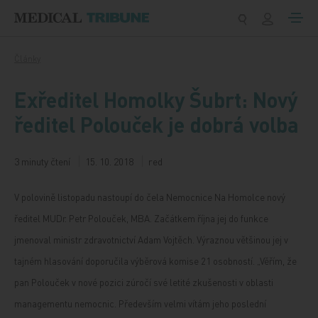
Přeskočit na obsah
Články
Exředitel Homolky Šubrt: Nový
ředitel Polouček je dobrá volba
3 minuty čtení
15. 10. 2018
red
V polovině listopadu nastoupí do čela Nemocnice Na Homolce nový
ředitel MUDr. Petr Polouček, MBA. Začátkem října jej do funkce
jmenoval ministr zdravotnictví Adam Vojtěch. Výraznou většinou jej v
tajném hlasování doporučila výběrová komise 21 osobností. „Věřím, že
pan Polouček v nové pozici zúročí své letité zkušenosti v oblasti
managementu nemocnic. Především velmi vítám jeho poslední