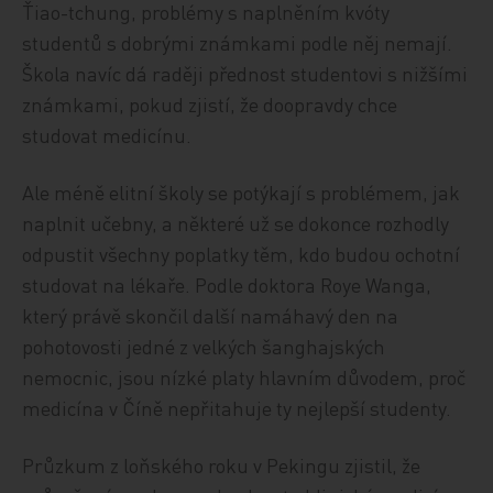
Ťiao-tchung, problémy s naplněním kvóty
studentů s dobrými známkami podle něj nemají.
Škola navíc dá raději přednost studentovi s nižšími
známkami, pokud zjistí, že doopravdy chce
studovat medicínu.
Ale méně elitní školy se potýkají s problémem, jak
naplnit učebny, a některé už se dokonce rozhodly
odpustit všechny poplatky těm, kdo budou ochotní
studovat na lékaře. Podle doktora Roye Wanga,
který právě skončil další namáhavý den na
pohotovosti jedné z velkých šanghajských
nemocnic, jsou nízké platy hlavním důvodem, proč
medicína v Číně nepřitahuje ty nejlepší studenty.
Průzkum z loňského roku v Pekingu zjistil, že