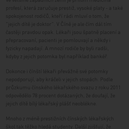
profesí, která zaručuje prestiž, vysoké platy - a také
spokojenost rodičů, kteří rádi mluví o tom, že
"jejich dítě je doktor". V Číně je ale čím dál tím
častěji pravdou opak. Lékaři jsou špatně placení a
přepracovaní, pacienti je pomlouvají a někdy i
fyzicky napadají. A mnozí rodiče by byli radši,
kdyby z jejich potomka byl například bankéř.
Dokonce i čínští lékaři převážně své potomky
nepodporují, aby kráčeli v jejich stopách. Podle
průzkumu čínského lékařského svazu z roku 2011
odpovědělo 78 procent dotázaných, že doufají, že
jejich dítě bílý lékařský plášť neoblékne.
Mnoho z méně prestižních čínských lékařských
škol tak těžko hledá studenty. Další zjišťují, že