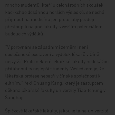
mnoho studentů, kteří u celonárodních zkoušek
kao-kchao dosáhnou horších výsledků, se nechá
přijmout na medicínu jen proto, aby později
přestoupili na jiné fakulty s vyšším potenciálem
budoucích výdělků.
"V porovnání se západními zeměmi není
společenské postavení a výdělek lékařů v Číně
nejvyšší. Proto některé lékařské fakulty nedokážou
přitáhnout ty nejlepší studenty. Výsledkem je, že
lékařská profese nepatří v čínské společnosti k
elitním," řekl Chuang Kang, který je zástupcem
děkana lékařské fakulty univerzity Ťiao-tchung v
Šanghaji.
Špičkové lékařské fakulty, jakou je ta na univerzitě