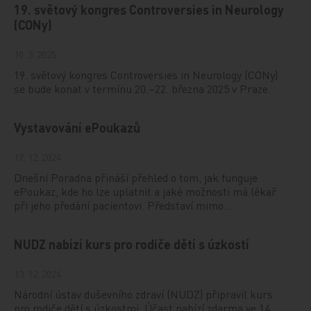
19. světový kongres Controversies in Neurology
(CONy)
10. 3. 2025
19. světový kongres Controversies in Neurology (CONy)
se bude konat v termínu 20.–22. března 2025 v Praze.
Vystavování ePoukazů
17. 12. 2024
Dnešní Poradna přináší přehled o tom, jak funguje
ePoukaz, kde ho lze uplatnit a jaké možnosti má lékař
při jeho předání pacientovi. Představí mimo…
NUDZ nabízí kurs pro rodiče dětí s úzkostí
13. 12. 2024
Národní ústav duševního zdraví (NUDZ) připravil kurs
pro rodiče dětí s úzkostmi. Účast nabízí zdarma ve 14