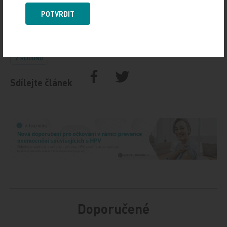
ČTK/Financial Times
POTVRDIT
Zdroj: ČTK/Financial Times
Z REGIONŮ
Sdílejte článek
Doporučené