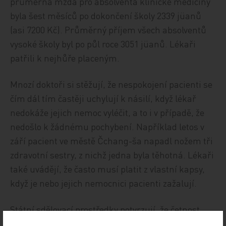
průměrná mzda pro absolventa klinické medicíny
byla šest měsíců po dokončení školy 2339 jüanů
(asi 7200 Kč). Průměrný příjem všech absolventů
vysoké školy byl po půl roce 3051 jüanů. Lékaři
patřili k nejhůře placeným.
Mnozí doktoři si stěžují, že nespokojení pacienti se
čím dál tím častěji uchylují k násilí, když lékař
nedokáže jejich nemoc vyléčit, a to i v případě, že
nedošlo k žádnému pochybení. Například letos v
září pacient ve městě Čchang-ša napadl nožem tři
zdravotní sestry, z nichž jedna byla těhotná. Lékaři
také uvádějí, že často musí platit z vlastní kapsy,
když je nebo jejich nemocnici pacienti zažalují.
Státní sdělovací prostředky potvrzují, že četnost
útoků na lékaře stoupá. Průměrný počet útoků