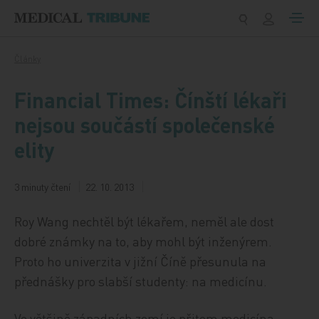
Přeskočit na obsah
Články
Financial Times: Čínští lékaři
nejsou součástí společenské
elity
3 minuty čtení
22. 10. 2013
Roy Wang nechtěl být lékařem, neměl ale dost
dobré známky na to, aby mohl být inženýrem.
Proto ho univerzita v jižní Číně přesunula na
přednášky pro slabší studenty: na medicínu.
Ve většině západních zemí je přitom medicína