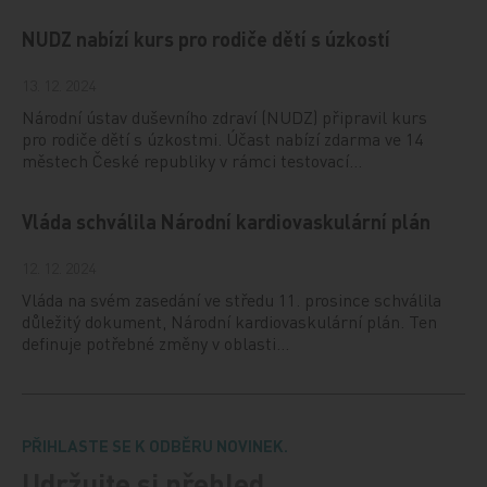
NUDZ nabízí kurs pro rodiče dětí s úzkostí
13. 12. 2024
Národní ústav duševního zdraví (NUDZ) připravil kurs
pro rodiče dětí s úzkostmi. Účast nabízí zdarma ve 14
městech České republiky v rámci testovací…
Vláda schválila Národní kardiovaskulární plán
12. 12. 2024
Vláda na svém zasedání ve středu 11. prosince schválila
důležitý dokument, Národní kardiovaskulární plán. Ten
definuje potřebné změny v oblasti…
PŘIHLASTE SE K ODBĚRU NOVINEK.
Udržujte si přehled