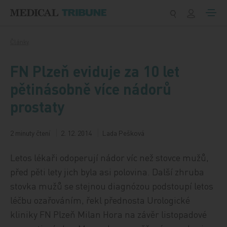
Přeskočit na obsah
Články
FN Plzeň eviduje za 10 let
pětinásobně více nádorů
prostaty
2 minuty čtení
2. 12. 2014
Lada Pešková
Letos lékaři odoperují nádor víc než stovce mužů,
před pěti lety jich byla asi polovina. Další zhruba
stovka mužů se stejnou diagnózou podstoupí letos
léčbu ozařováním, řekl přednosta Urologické
kliniky FN Plzeň Milan Hora na závěr listopadové