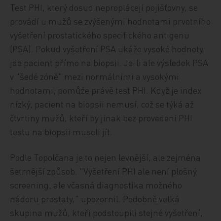
Test PHI, který dosud neproplácejí pojišťovny, se
provádí u mužů se zvýšenými hodnotami prvotního
vyšetření prostatického specifického antigenu
(PSA). Pokud vyšetření PSA ukáže vysoké hodnoty,
jde pacient přímo na biopsii. Je-li ale výsledek PSA
v "šedé zóně" mezi normálními a vysokými
hodnotami, pomůže právě test PHI. Když je index
nízký, pacient na biopsii nemusí, což se týká až
čtvrtiny mužů, kteří by jinak bez provedení PHI
testu na biopsii museli jít.
Podle Topolčana je to nejen levnější, ale zejména
šetrnější způsob. "Vyšetření PHI ale není plošný
screening, ale včasná diagnostika možného
nádoru prostaty," upozornil. Podobně velká
skupina mužů, kteří podstoupili stejné vyšetření,