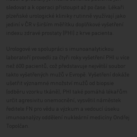
sledovat a k operaci přistoupit až po čase. Lékaři
plzeňské urologické kliniky rutinně využívají jako
jediní v ČR v širším měřítku doplňkové vyšetření
indexu zdravé prostaty (PHI) z krve pacienta.
Urologové ve spolupráci s imunoanalytickou
laboratoří provedli za čtyři roky vyšetření PHI u více
než 600 pacientů, což představuje největší soubor
takto vyšetřených mužů v Evropě. Vyšetření dokáže
ušetřit významné množství mužů od biopsie
(odběru vzorku tkáně), PHI také pomáhá lékařům
určit agresivitu onemocnění, vysvětil náměstek
ředitele FN pro vědu a výzkum a vedoucí úseku
imunoanalýzy oddělení nukleární medicíny Ondřej
Topolčan.