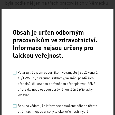
byla podle něj jen na třech pracovištích v Německu,
dohromady jich bylo ale jen 400.
Lada Pešková
Obsah je určen odborným
ČTK
pracovníkům ve zdravotnictví.
Informace nejsou určeny pro
Zdroj: ČTK
laickou veřejnost.
Z REGIONŮ
Potvrzuji, že jsem odborníkem ve smyslu §2a Zákona č.
Sdílejte článek
40/1995 Sb., o regulaci reklamy, ve znění pozdějších
předpisů, čili osobou oprávněnou předepisovat léčivé
přípravky nebo osobou oprávněnou léčivé přípravky
vydávat.
Beru na vědomí, že informace obsažené dále na těchto
stránkách nejsou určeny laické veřejnosti, nýbrž