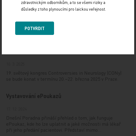
zdravotnickým odborníkům, a to se všemi riziky a
důsledky z toho plynoucími pro laickou veřejnost.
Doporučené
POTVRDIT
19. světový kongres Controversies in Neurology
(CONy)
10. 3. 2025
19. světový kongres Controversies in Neurology (CONy)
se bude konat v termínu 20.–22. března 2025 v Praze.
Vystavování ePoukazů
17. 12. 2024
Dnešní Poradna přináší přehled o tom, jak funguje
ePoukaz, kde ho lze uplatnit a jaké možnosti má lékař
při jeho předání pacientovi. Představí mimo…