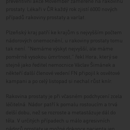
preventivní akce Movember zaměřené na rakovinu
prostaty. Lékaři v ČR každý rok zjistí 6000 nových
případů rakoviny prostaty a varlat.
Plzeňský kraj patří ke krajům s nejvyšším počtem
nádorových onemocnění, u rakoviny prostaty tomu
tak není. "Nemáme výskyt nejvyšší, ale máme
poměrně vysokou úmrtnost," řekl Hora, který se
stejně jako ředitel nemocnice Václav Šimánek a
někteří další členové vedení FN připojil k osvětové
kampani a po celý listopad si nechal růst knír.
Rakovina prostaty je při včasném podchycení zcela
léčitelná. Nádor patří k pomalu rostoucím a trvá
delší dobu, než se rozroste a metastázuje dál do
těla. V určitých případech u málo agresivních
nádorů prostaty je možné dokonce pacienta jen