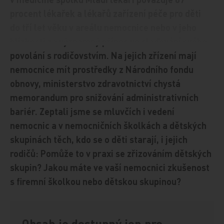
procent lékařek a lékařů zařízení péče pro děti
do tří let věku v areálu nemocnice nebo v jeho
blízkosti za významný přínos ve slaďování svého
povolání s rodičovstvím. Na jejich zřízení mají
nemocnice mít prostředky z Národního fondu
obnovy, ministerstvo zdravotnictví chystá
memorandum pro snižování administrativních
bariér. Zeptali jsme se mluvčích i vedení
nemocnic a v nemocničních školkách a dětských
skupinách těch, kdo se o děti starají, i jejich
rodičů: Pomůže to v praxi se zřizováním dětských
skupin? Jakou máte ve vaší nemocnici zkušenost
s firemní školkou nebo dětskou skupinou?
Obsah je dostupný jen pro