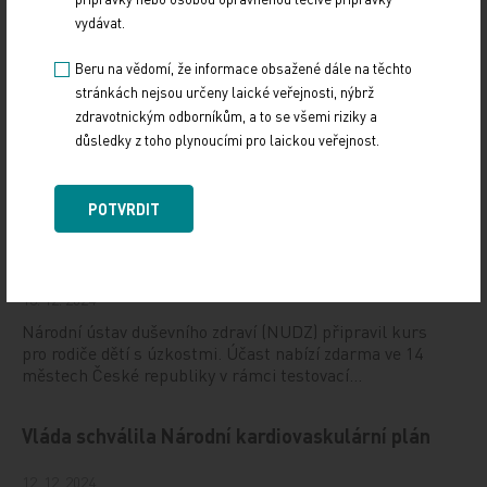
se bude konat v termínu 20.–22. března 2025 v Praze.
vydávat.
Vystavování ePoukazů
Beru na vědomí, že informace obsažené dále na těchto
stránkách nejsou určeny laické veřejnosti, nýbrž
zdravotnickým odborníkům, a to se všemi riziky a
17. 12. 2024
důsledky z toho plynoucími pro laickou veřejnost.
Dnešní Poradna přináší přehled o tom, jak funguje
ePoukaz, kde ho lze uplatnit a jaké možnosti má lékař
při jeho předání pacientovi. Představí mimo…
POTVRDIT
NUDZ nabízí kurs pro rodiče dětí s úzkostí
13. 12. 2024
Národní ústav duševního zdraví (NUDZ) připravil kurs
pro rodiče dětí s úzkostmi. Účast nabízí zdarma ve 14
městech České republiky v rámci testovací…
Vláda schválila Národní kardiovaskulární plán
12. 12. 2024