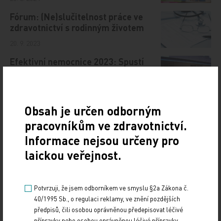
Fórum: (Ne)slučitelnost práce ve
zdravotnictví s rodinným životem
20. 9. 2023
Efektivní nemocnice 2023: Spustí
spor o přesčasy systémové změny?
5. 12. 2023
Obsah je určen odborným
pracovníkům ve zdravotnictví.
Informace nejsou určeny pro
Doporučené
laickou veřejnost.
19. světový kongres Controversies in Neurology
(CONy)
Potvrzuji, že jsem odborníkem ve smyslu §2a Zákona č.
40/1995 Sb., o regulaci reklamy, ve znění pozdějších
10. 3. 2025
předpisů, čili osobou oprávněnou předepisovat léčivé
19. světový kongres Controversies in Neurology (CONy)
přípravky nebo osobou oprávněnou léčivé přípravky