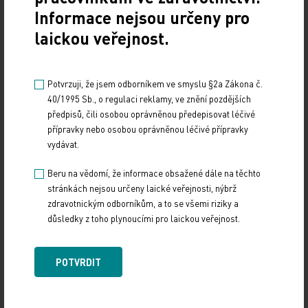
Informace nejsou určeny pro
17. 12. 2024
laickou veřejnost.
Dnešní Poradna přináší přehled o tom, jak funguje
ePoukaz, kde ho lze uplatnit a jaké možnosti má lékař
při jeho předání pacientovi. Představí mimo…
Potvrzuji, že jsem odborníkem ve smyslu §2a Zákona č.
40/1995 Sb., o regulaci reklamy, ve znění pozdějších
NUDZ nabízí kurs pro rodiče dětí s úzkostí
předpisů, čili osobou oprávněnou předepisovat léčivé
přípravky nebo osobou oprávněnou léčivé přípravky
13. 12. 2024
vydávat.
Národní ústav duševního zdraví (NUDZ) připravil kurs
Beru na vědomí, že informace obsažené dále na těchto
pro rodiče dětí s úzkostmi. Účast nabízí zdarma ve 14
městech České republiky v rámci testovací…
stránkách nejsou určeny laické veřejnosti, nýbrž
zdravotnickým odborníkům, a to se všemi riziky a
důsledky z toho plynoucími pro laickou veřejnost.
Vláda schválila Národní kardiovaskulární plán
12. 12. 2024
POTVRDIT
Vláda na svém zasedání ve středu 11. prosince schválila
důležitý dokument, Národní kardiovaskulární plán. Ten
definuje potřebné změny v oblasti…