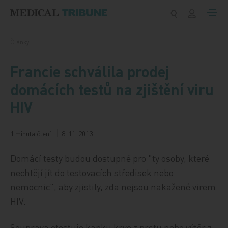
Přeskočit na obsah
Články
Francie schválila prodej
domácích testů na zjištění viru
HIV
1 minuta čtení
8. 11. 2013
Domácí testy budou dostupné pro "ty osoby, které
nechtějí jít do testovacích středisek nebo
nemocnic", aby zjistily, zda nejsou nakažené virem
HIV.
Souprava otestuje kapku krve z prstu nebo výtěr z