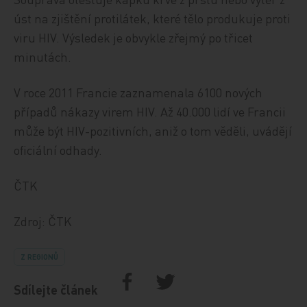
úst na zjištění protilátek, které tělo produkuje proti
viru HIV. Výsledek je obvykle zřejmý po třicet
minutách.
V roce 2011 Francie zaznamenala 6100 nových
případů nákazy virem HIV. Až 40.000 lidí ve Francii
může být HIV-pozitivních, aniž o tom věděli, uvádějí
oficiální odhady.
ČTK
Zdroj: ČTK
Z REGIONŮ
Sdílejte článek