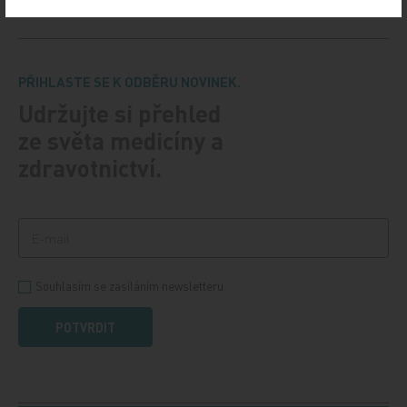
PŘIHLASTE SE K ODBĚRU NOVINEK.
Udržujte si přehled
ze světa medicíny a
zdravotnictví.
Souhlasím se zasíláním newsletteru
POTVRDIT