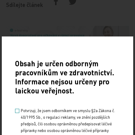
Sdílejte článek
Obsah je určen odborným
pracovníkům ve zdravotnictví.
Doporučené
Informace nejsou určeny pro
laickou veřejnost.
19. světový kongres Controversies in Neurology
(CONy)
Potvrzuji, že jsem odborníkem ve smyslu §2a Zákona č.
10. 3. 2025
40/1995 Sb., o regulaci reklamy, ve znění pozdějších
19. světový kongres Controversies in Neurology (CONy)
předpisů, čili osobou oprávněnou předepisovat léčivé
se bude konat v termínu 20.–22. března 2025 v Praze.
přípravky nebo osobou oprávněnou léčivé přípravky