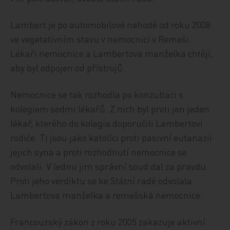
Lambert je po automobilové nehodě od roku 2008
ve vegetativním stavu v nemocnici v Remeši.
Lékaři nemocnice a Lambertova manželka chtějí,
aby byl odpojen od přístrojů.
Nemocnice se tak rozhodla po konzultaci s
kolegiem sedmi lékařů. Z nich byl proti jen jeden
lékař, kterého do kolegia doporučili Lambertovi
rodiče. Ti jsou jako katolíci proti pasivní eutanazii
jejich syna a proti rozhodnutí nemocnice se
odvolali. V lednu jim správní soud dal za pravdu.
Proti jeho verdiktu se ke Státní radě odvolala
Lambertova manželka a remešská nemocnice.
Francouzský zákon z roku 2005 zakazuje aktivní