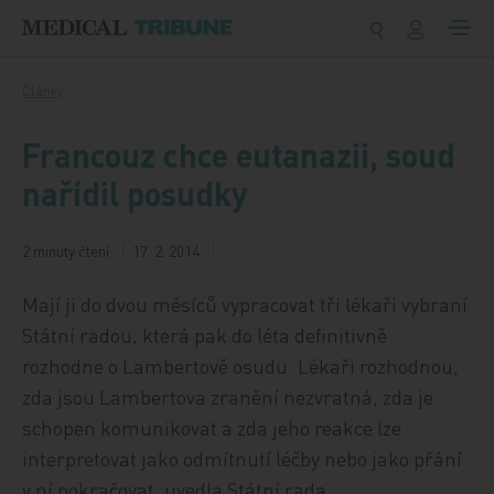
Přeskočit na obsah
Články
Francouz chce eutanazii, soud
nařídil posudky
2 minuty čtení
17. 2. 2014
Mají ji do dvou měsíců vypracovat tři lékaři vybraní
Státní radou, která pak do léta definitivně
rozhodne o Lambertově osudu. Lékaři rozhodnou,
zda jsou Lambertova zranění nezvratná, zda je
schopen komunikovat a zda jeho reakce lze
interpretovat jako odmítnutí léčby nebo jako přání
v ní pokračovat, uvedla Státní rada.