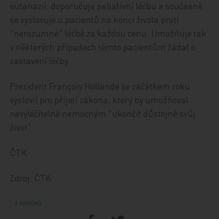
eutanazii, doporučuje paliativní léčbu a současně
se vyslovuje u pacientů na konci života proti
"nerozumné" léčbě za každou cenu. Umožňuje tak
v některých případech těmto pacientům žádat o
zastavení léčby.
Prezident François Hollande se začátkem roku
vyslovil pro přijetí zákona, který by umožňoval
nevyléčitelně nemocným "ukončit důstojně svůj
život".
ČTK
Zdroj: ČTK
Z REGIONŮ