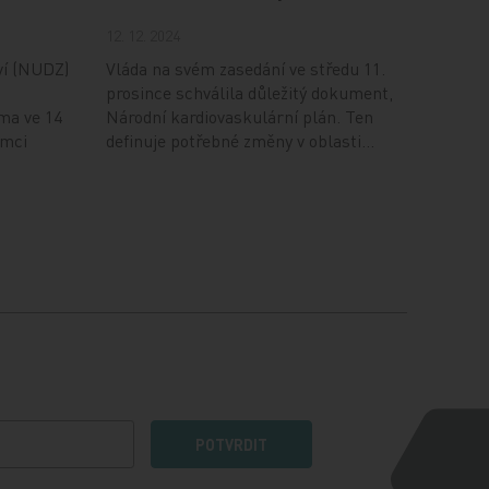
12. 12. 2024
ví (NUDZ)
Vláda na svém zasedání ve středu 11.
prosince schválila důležitý dokument,
ma ve 14
Národní kardiovaskulární plán. Ten
ámci
definuje potřebné změny v oblasti…
POTVRDIT