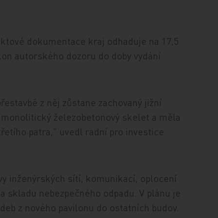
ektové dokumentace kraj odhaduje na 17,5
kon autorského dozoru do doby vydání
přestavbě z něj zůstane zachovaný jižní
o monolitický železobetonový skelet a měla
etího patra," uvedl radní pro investice
y inženýrských sítí, komunikací, oplocení
 a skladu nebezpečného odpadu. V plánu je
deb z nového pavilonu do ostatních budov.