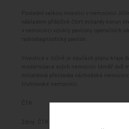
Poslední velkou investici v nemocnici Jičí
nákladem přibližně čtvrt miliardy korun ot
v nemocnici vznikly pavilony operačních ob
radiodiagnostický pavilon.
Investice v Jičíně je součástí plánu kraje 
modernizace svých nemocnic téměř dvě mil
miliardová přestavba náchodské nemocnice.
trutnovské nemocnici.
ČTK
Zdroj: ČTK