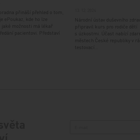
4
13. 12. 2024
radna přináší přehled o tom,
je ePoukaz, kde ho lze
Národní ústav duševního zdra
a jaké možnosti má lékař
připravil kurs pro rodiče dětí
předání pacientovi. Představí
s úzkostmi. Účast nabízí zdar
městech České republiky v r
testovací…
 světa
ví.