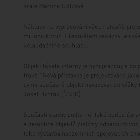
kraje Martina Götzová.
Náklady na vypracování všech stupňů proj
milionu korun. Předmětem zakázky je i vý
kolaudačního souhlasu.
Objekt bývalé interny je nyní prázdný a po 
trakt. "Nová přístavba je projektována jak
by na současný objekt navazovat do výšky tř
Josef Dvořák (ČSSD).
Součástí stavby podle něj také budou úprav
a demolice objektů čistírny odpadních vod
také výstavba nadzemních spojovacích cho