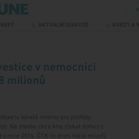
O
GRESY
AKTUÁLNÍ DISKUZE
KURZY A 
vestice v nemocnici
8 milionů
objektu bývalé interny pro potřeby
zy. Na stavbu chce kraj získat dotaci z
t v roce 2016. ČTK to dnes řekla mluvčí