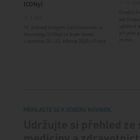
17. 12. 202
(CONy)
Dnešní Po
10. 3. 2025
jak fungu
uplatnit 
19. světový kongres Controversies in
při jeho 
Neurology (CONy) se bude konat
mimo…
v termínu 20.–22. března 2025 v Praze.
PŘIHLASTE SE K ODBĚRU NOVINEK.
Udržujte si přehled ze
medicíny a zdravotnict