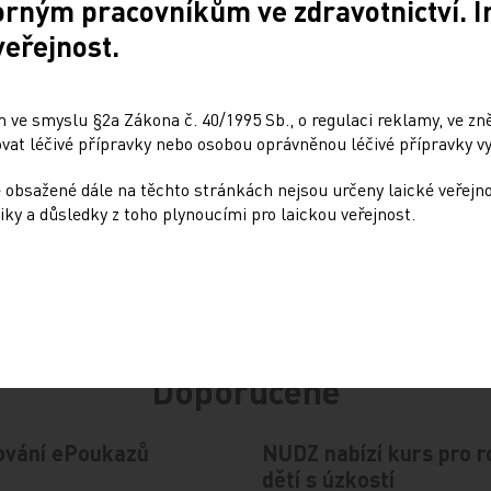
orným pracovníkům ve zdravotnictví. 
veřejnost.
Sdílejte článek
 ve smyslu §2a Zákona č. 40/1995 Sb., o regulaci reklamy, ve zněn
at léčivé přípravky nebo osobou oprávněnou léčivé přípravky vy
 obsažené dále na těchto stránkách nejsou určeny laické veřejn
iky a důsledky z toho plynoucími pro laickou veřejnost.
Doporučené
ování ePoukazů
NUDZ nabízí kurs pro r
dětí s úzkostí