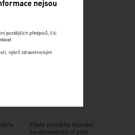
Informace nejsou
í pozdějších předpisů, čili
dávat.
osti, nýbrž zdravotnickým
odiče
Vláda schválila Národní
kardiovaskulární plán