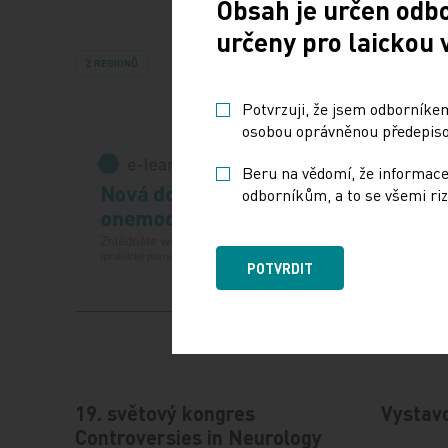
Obsah je určen odb
určeny pro laickou 
Z REGIONŮ
Potvrzuji, že jsem odborníkem
osobou oprávněnou předepisov
Beru na vědomí, že informace
odborníkům, a to se všemi riz
POTVRDIT
19. světový kongres
Vystav
Controversies in Neurology