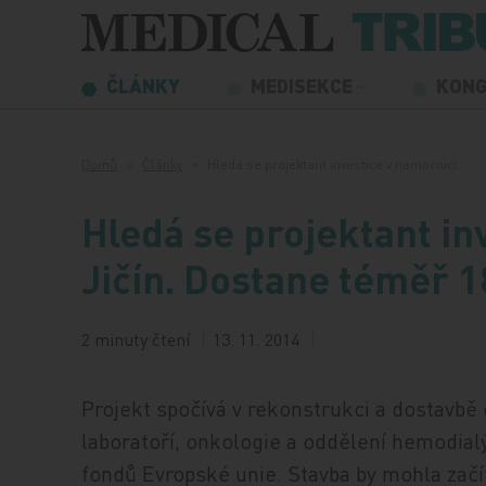
Přeskočit na obsah
ČLÁNKY
MEDISEKCE
KON
Domů
Články
Hledá se projektant investice v nemocnici…
Hledá se projektant in
Jičín. Dostane téměř 1
2 minuty čtení
13. 11. 2014
Projekt spočívá v rekonstrukci a dostavbě 
laboratoří, onkologie a oddělení hemodialý
fondů Evropské unie. Stavba by mohla začí