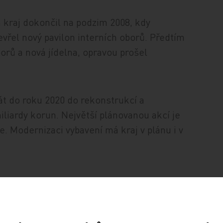
n kraj dokončil na podzim 2008, kdy
evřel nový pavilon interních oborů. Předtím
orů a nová jídelna, opravou prošel
dát do roku 2020 do rekonstrukcí a
iardy korun. Největší plánovanou akcí je
 Modernizaci vybavení má kraj v plánu i v