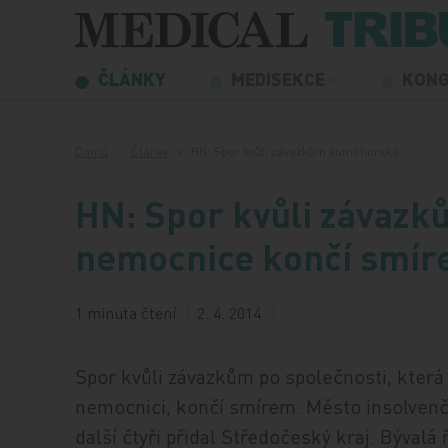
Přeskočit na obsah
ČLÁNKY
MEDISEKCE
KON
Domů
Články
HN: Spor kvůli závazkům kutnohorské…
HN: Spor kvůli závaz
nemocnice končí smí
1 minuta čtení
2. 4. 2014
Spor kvůli závazkům po společnosti, kter
nemocnici, končí smírem. Město insolvenč
další čtyři přidal Středočeský kraj. Bývalá