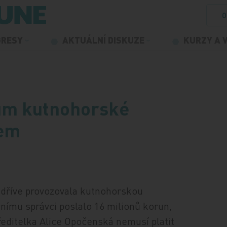
O
GRESY
AKTUÁLNÍ DISKUZE
KURZY A 
kům kutnohorské
rem
á dříve provozovala kutnohorskou
nímu správci poslalo 16 milionů korun,
 ředitelka Alice Opočenská nemusí platit