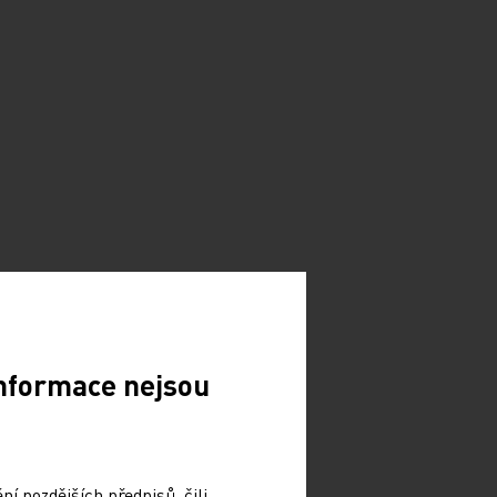
Informace nejsou
í pozdějších předpisů, čili