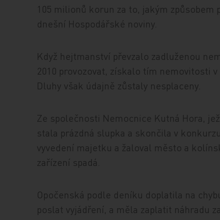
105 milionů korun za to, jakým způsobem p
dnešní Hospodářské noviny.
Když hejtmanství převzalo zadluženou nem
2010 provozovat, získalo tím nemovitosti 
Dluhy však údajně zůstaly nesplaceny.
Ze společnosti Nemocnice Kutná Hora, jež 
stala prázdná slupka a skončila v konkurzu
vyvedení majetku a žaloval město a kolín
zařízení spadá.
Opočenská podle deníku doplatila na chybu 
poslat vyjádření, a měla zaplatit náhradu 