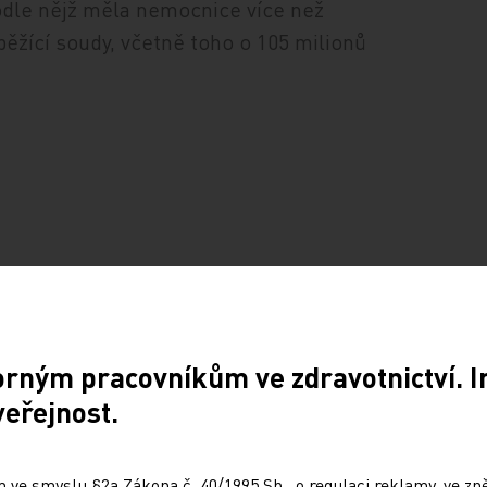
odle nějž měla nemocnice více než
ěžící soudy, včetně toho o 105 milionů
Sdílejte článek
orným pracovníkům ve zdravotnictví. 
veřejnost.
 ve smyslu §2a Zákona č. 40/1995 Sb., o regulaci reklamy, ve zněn