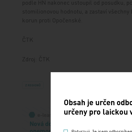
podle HN nakonec ustoupil od posudku, p
stomilionovou hodnotu, a zastaví všechny b
korun proti Opočenské.
ČTK
Zdroj: ČTK
Z REGIONŮ
Obsah je určen odb
určeny pro laickou 
Potvrzuji, že jsem odborníkem