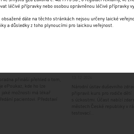
at léčivé přípravky nebo osobou oprávněnou léčivé přípravky vy
 obsažené dále na těchto stránkách nejsou určeny laické veřejn
iky a důsledky z toho plynoucími pro laickou veřejnost.
Doporučené
ování ePoukazů
NUDZ nabízí kurs pro r
dětí s úzkostí
4
13. 12. 2024
radna přináší přehled o tom,
je ePoukaz, kde ho lze
Národní ústav duševního zdra
a jaké možnosti má lékař
připravil kurs pro rodiče dětí
předání pacientovi. Představí
s úzkostmi. Účast nabízí zdar
městech České republiky v r
testovací…