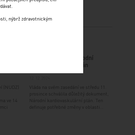
dávat.
osti, nýbrž zdravotnickým
odiče
Vláda schválila Národní
kardiovaskulární plán
12. 12. 2024
ví (NUDZ)
Vláda na svém zasedání ve středu 11.
prosince schválila důležitý dokument,
ma ve 14
Národní kardiovaskulární plán. Ten
ámci
definuje potřebné změny v oblasti…