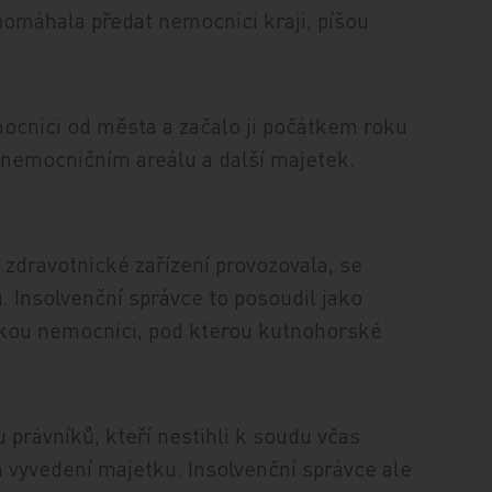
omáhala předat nemocnici kraji, píšou
ocnici od města a začalo ji počátkem roku
v nemocničním areálu a další majetek.
zdravotnické zařízení provozovala, se
. Insolvenční správce to posoudil jako
skou nemocnici, pod kterou kutnohorské
právníků, kteří nestihli k soudu včas
za vyvedení majetku. Insolvenční správce ale