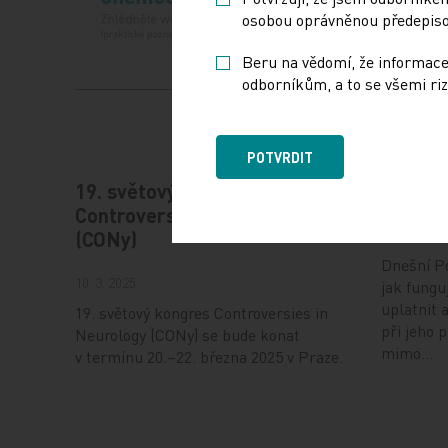
osobou oprávněnou předepisov
Beru na vědomí, že informace
odborníkům, a to se všemi riz
POTVRDIT
19. světový kongres
Vystav
Controversies in Neurology
17. 12. 202
(CONy)
Dnešní Po
10. 3. 2025
jak fungu
uplatnit 
19. světový kongres Controversies in
při jeho 
Neurology (CONy) se bude konat
mimo…
v termínu 20.–22. března 2025 v Praze.