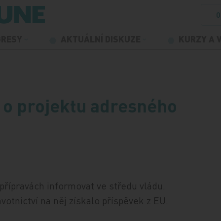
O
GRESY
AKTUÁLNÍ DISKUZE
KURZY A 
…
u o projektu adresného
 přípravách informovat ve středu vládu.
votnictví na něj získalo příspěvek z EU.