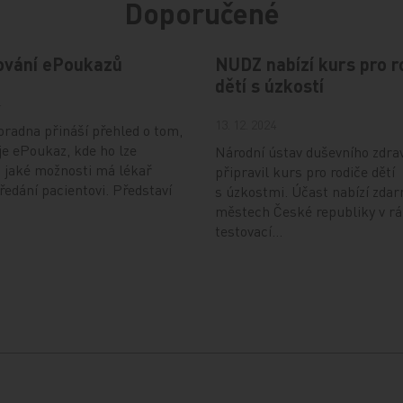
Doporučené
ování ePoukazů
NUDZ nabízí kurs pro r
dětí s úzkostí
4
13. 12. 2024
radna přináší přehled o tom,
je ePoukaz, kde ho lze
Národní ústav duševního zdra
a jaké možnosti má lékař
připravil kurs pro rodiče dětí
předání pacientovi. Představí
s úzkostmi. Účast nabízí zdar
městech České republiky v r
testovací…