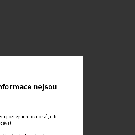
Informace nejsou
í pozdějších předpisů, čili
dávat.