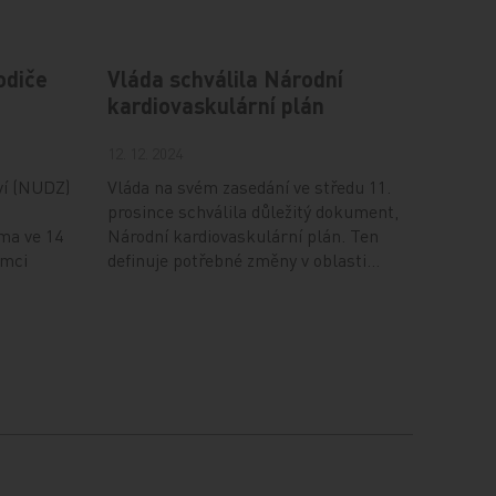
odiče
Vláda schválila Národní
kardiovaskulární plán
12. 12. 2024
ví (NUDZ)
Vláda na svém zasedání ve středu 11.
prosince schválila důležitý dokument,
ma ve 14
Národní kardiovaskulární plán. Ten
ámci
definuje potřebné změny v oblasti…