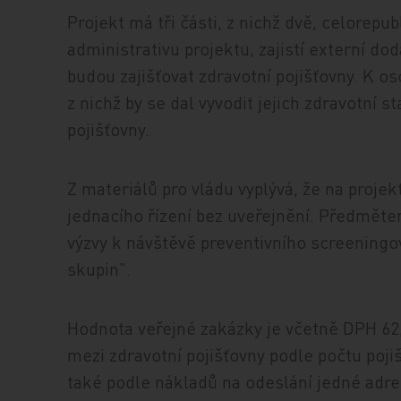
Projekt má tři části, z nichž dvě, celorepu
administrativu projektu, zajistí externí dod
budou zajišťovat zdravotní pojišťovny. K o
z nichž by se dal vyvodit jejich zdravotní s
pojišťovny.
Z materiálů pro vládu vyplývá, že na proje
jednacího řízení bez uveřejnění. Předmětem
výzvy k návštěvě preventivního screeningov
skupin".
Hodnota veřejné zakázky je včetně DPH 62
mezi zdravotní pojišťovny podle počtu pojiš
také podle nákladů na odeslání jedné adre