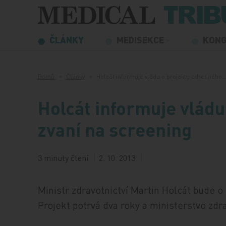
Přeskočit na obsah
ČLÁNKY
MEDISEKCE
KON
Domů
Články
Holcát informuje vládu o projektu adresného
Holcát informuje vlád
zvaní na screening
3 minuty čtení
2. 10. 2013
Ministr zdravotnictví Martin Holcát bude o
Projekt potrvá dva roky a ministerstvo zdra