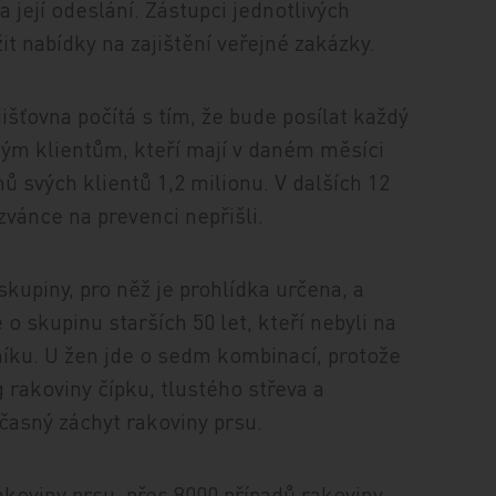
a její odeslání. Zástupci jednotlivých
it nabídky na zajištění veřejné zakázky.
išťovna počítá s tím, že bude posílat každý
ným klientům, kteří mají v daném měsíci
nů svých klientů 1,2 milionu. V dalších 12
zvánce na prevenci nepřišli.
kupiny, pro něž je prohlídka určena, a
o skupinu starších 50 let, kteří nebyli na
níku. U žen jde o sedm kombinací, protože
 rakoviny čípku, tlustého střeva a
časný záchyt rakoviny prsu.
akoviny prsu, přes 8000 případů rakoviny