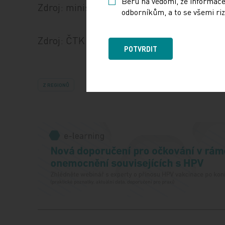
Beru na vědomí, že informace
Zdroj: ministerstvo zdravotnictví
odborníkům, a to se všemi riz
Zdroj: ČTK
POTVRDIT
Z REGIONŮ