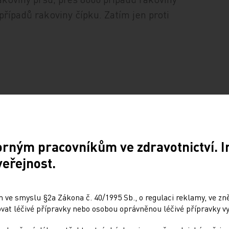
řípadů rakoviny čípku. Zatím jen proti
orným pracovníkům ve zdravotnictví. 
 let
jednou
veřejnost.
 let
jednou za dva roky
ny od 50 do 55 let muži a
jednou za rok jednou za
 let
dva roky
 ve smyslu §2a Zákona č. 40/1995 Sb., o regulaci reklamy, ve zněn
y od 55 let
jednou za 10 let
at léčivé přípravky nebo osobou oprávněnou léčivé přípravky vy