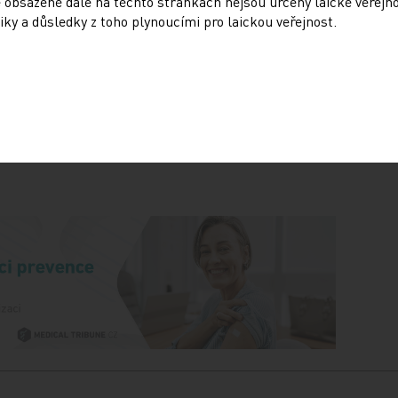
 obsažené dále na těchto stránkách nejsou určeny laické veřejn
iky a důsledky z toho plynoucími pro laickou veřejnost.
Sdílejte článek