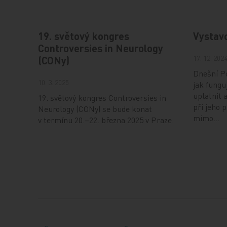
19. světový kongres
Vystav
Controversies in Neurology
17. 12. 202
(CONy)
Dnešní Po
10. 3. 2025
jak fungu
uplatnit 
19. světový kongres Controversies in
při jeho 
Neurology (CONy) se bude konat
mimo…
v termínu 20.–22. března 2025 v Praze.