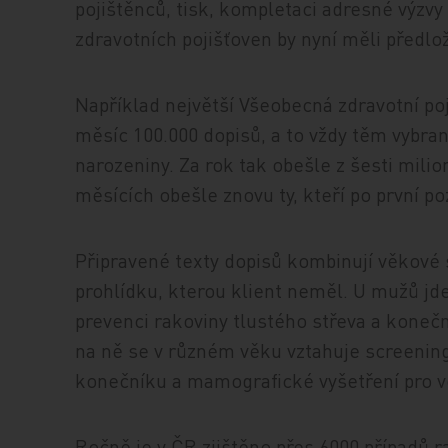
pojištěnců, tisk, kompletaci adresné výzvy 
zdravotních pojišťoven by nyní měli předlož
Například největší Všeobecná zdravotní poj
měsíc 100.000 dopisů, a to vždy těm vybra
narozeniny. Za rok tak obešle z šesti milio
měsících obešle znovu ty, kteří po první po
Připravené texty dopisů kombinují věkové s
prohlídku, kterou klient neměl. U mužů jde 
prevenci rakoviny tlustého střeva a koneč
na ně se v různém věku vztahuje screening
konečníku a mamografické vyšetření pro v
Ročně je v ČR zjištěno přes 6000 případů r