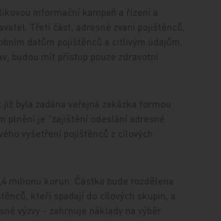
blikovou informační kampaň a řízení a
avatel. Třetí část, adresné zvaní pojištěnců,
sobním datům pojištěnců a citlivým údajům,
tav, budou mít přístup pouze zdravotní
kt již byla zadána veřejná zakázka formou
 plnění je "zajištění odeslání adresné
ého vyšetření pojištěnců z cílových
,4 milionu korun. Částka bude rozdělena
těnců, kteří spadají do cílových skupin, a
sné výzvy - zahrnuje náklady na výběr