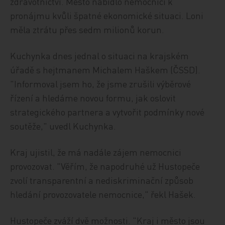
zdravotnictví. Město nabídlo nemocnici k
pronájmu kvůli špatné ekonomické situaci. Loni
měla ztrátu přes sedm milionů korun.
Kuchynka dnes jednal o situaci na krajském
úřadě s hejtmanem Michalem Haškem (ČSSD).
"Informoval jsem ho, že jsme zrušili výběrové
řízení a hledáme novou formu, jak oslovit
strategického partnera a vytvořit podmínky nové
soutěže," uvedl Kuchynka.
Kraj ujistil, že má nadále zájem nemocnici
provozovat. "Věřím, že napodruhé už Hustopeče
zvolí transparentní a nediskriminační způsob
hledání provozovatele nemocnice," řekl Hašek.
Hustopeče zváží dvě možnosti. "Kraj i město jsou