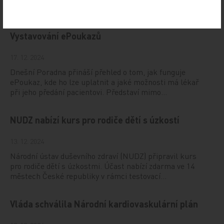
se bude konat v termínu 20.–22. března 2025 v Praze.
Vystavování ePoukazů
17. 12. 2024
Dnešní Poradna přináší přehled o tom, jak funguje
ePoukaz, kde ho lze uplatnit a jaké možnosti má lékař
při jeho předání pacientovi. Představí mimo…
NUDZ nabízí kurs pro rodiče dětí s úzkostí
13. 12. 2024
Národní ústav duševního zdraví (NUDZ) připravil kurs
pro rodiče dětí s úzkostmi. Účast nabízí zdarma ve 14
městech České republiky v rámci testovací…
Vláda schválila Národní kardiovaskulární plán