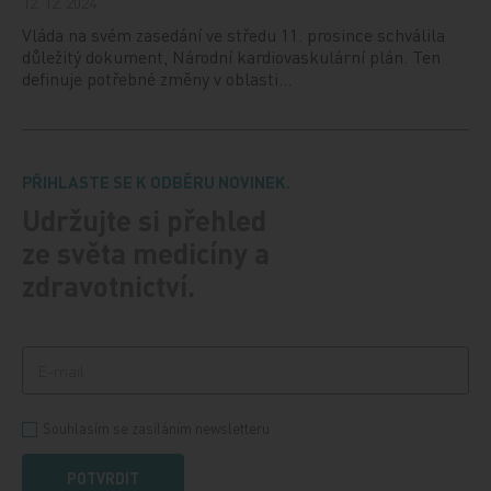
12. 12. 2024
Vláda na svém zasedání ve středu 11. prosince schválila
důležitý dokument, Národní kardiovaskulární plán. Ten
definuje potřebné změny v oblasti…
PŘIHLASTE SE K ODBĚRU NOVINEK.
Udržujte si přehled
ze světa medicíny a
zdravotnictví.
Souhlasím se zasíláním newsletteru
POTVRDIT