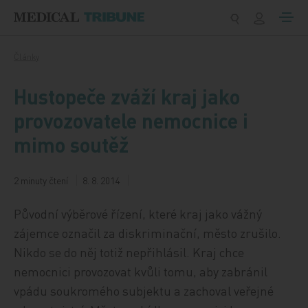
Přeskočit na obsah
Články
Hustopeče zváží kraj jako
provozovatele nemocnice i
mimo soutěž
2 minuty čtení
8. 8. 2014
Původní výběrové řízení, které kraj jako vážný
zájemce označil za diskriminační, město zrušilo.
Nikdo se do něj totiž nepřihlásil. Kraj chce
nemocnici provozovat kvůli tomu, aby zabránil
vpádu soukromého subjektu a zachoval veřejné