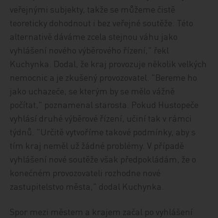
veřejnými subjekty, takže se můžeme čistě
teoreticky dohodnout i bez veřejné soutěže. Této
alternativě dáváme zcela stejnou váhu jako
vyhlášení nového výběrového řízení," řekl
Kuchynka. Dodal, že kraj provozuje několik velkých
nemocnic a je zkušený provozovatel. "Bereme ho
jako uchazeče, se kterým by se mělo vážně
počítat," poznamenal starosta. Pokud Hustopeče
vyhlásí druhé výběrové řízení, učiní tak v rámci
týdnů. "Určitě vytvoříme takové podmínky, aby s
tím kraj neměl už žádné problémy. V případě
vyhlášení nové soutěže však předpokládám, že o
konečném provozovateli rozhodne nové
zastupitelstvo města," dodal Kuchynka.
Spor mezi městem a krajem začal po vyhlášení