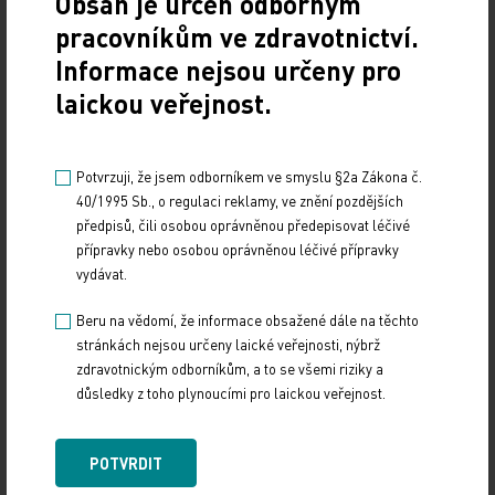
Obsah je určen odborným
POLITIKA
pracovníkům ve zdravotnictví.
Sdílejte článek
Informace nejsou určeny pro
laickou veřejnost.
Potvrzuji, že jsem odborníkem ve smyslu §2a Zákona č.
40/1995 Sb., o regulaci reklamy, ve znění pozdějších
předpisů, čili osobou oprávněnou předepisovat léčivé
přípravky nebo osobou oprávněnou léčivé přípravky
vydávat.
Beru na vědomí, že informace obsažené dále na těchto
Doporučené
stránkách nejsou určeny laické veřejnosti, nýbrž
zdravotnickým odborníkům, a to se všemi riziky a
19. světový kongres Controversies in Neurology
důsledky z toho plynoucími pro laickou veřejnost.
(CONy)
10. 3. 2025
POTVRDIT
19. světový kongres Controversies in Neurology (CONy)