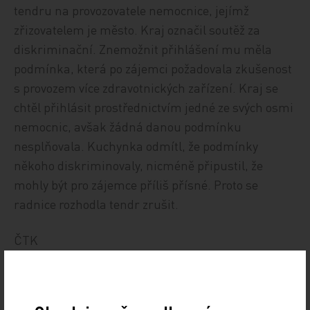
tendru na provozovatele nemocnice, jejímž
zřizovatelem je město. Kraj označil soutěž za
diskriminační. Znemožnit přihlášení mu měla
podmínka, která po zájemci požadovala zkušenost
s provozem více zdravotnických zařízení. Kraj se
chtěl přihlásit prostřednictvím jedné ze svých osmi
nemocnic, avšak žádná danou podmínku
nesplňovala. Kuchynka odmítl, že podmínky
někoho diskriminovaly, nicméně připustil, že
mohly být pro zájemce příliš přísné. Proto se
radnice rozhodla tendr zrušit.
ČTK
Zdroj: ČTK