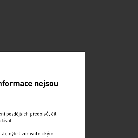
Informace nejsou
í pozdějších předpisů, čili
dávat.
osti, nýbrž zdravotnickým