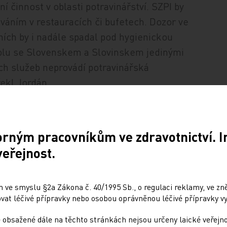
í činnost v oblasti potravinářství. SZPI by
váním v restauracích či bufetech. Dozor ve
ních by i nadále spadal pod hygienickou
polu se Slovenskem a Slovinskem jedinými
ch služeb neprovádí potravinářská
ekl Jordán.
raxe ve všech případech podporuje sdílení
 zapojeni zdravotníci. "V některých zemích,
orným pracovníkům ve zdravotnictví. 
o zdravotnictví dokonce hlavním centrálním
veřejnost.
podle něj navíc komplikuje systém
m, ohrožuje zdraví spotřebitelů a mrhá
 ve smyslu §2a Zákona č. 40/1995 Sb., o regulaci reklamy, ve zněn
at léčivé přípravky nebo osobou oprávněnou léčivé přípravky vy
 obsažené dále na těchto stránkách nejsou určeny laické veřejn
 dubna odmítli návrh poslankyně