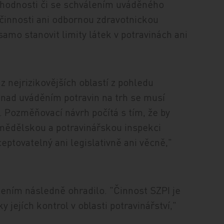
vhodnosti či se schválením uváděného
činnosti ani odbornou zdravotnickou
amo stanovit limity látek v potravinách ani
z nejrizikovějších oblastí z pohledu
nad uváděním potravin na trh se musí
l. Pozměňovací návrh počítá s tím, že by
zemědělskou a potravinářskou inspekci
ptovatelný ani legislativně ani věcně,"
zením následně ohradilo. "Činnost SZPI je
y jejích kontrol v oblasti potravinářství,"