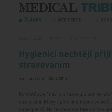
Přeskočit na obsah
ČLÁNKY
MEDISEKCE
KON
Domů
Články
Hygienici nechtějí přijít o dozor nad…
Hygienici nechtějí přij
stravováním
4 minuty čtení
28. 4. 2014
Pozměňovací návrh k zákonu o potravinách
stravování, který v polovině dubna schváli
nebezpečný. Na tiskové konferenci to v pon