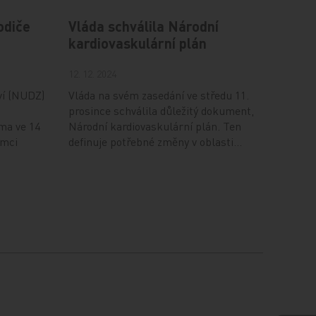
odiče
Vláda schválila Národní
kardiovaskulární plán
12. 12. 2024
ví (NUDZ)
Vláda na svém zasedání ve středu 11.
prosince schválila důležitý dokument,
ma ve 14
Národní kardiovaskulární plán. Ten
ámci
definuje potřebné změny v oblasti…