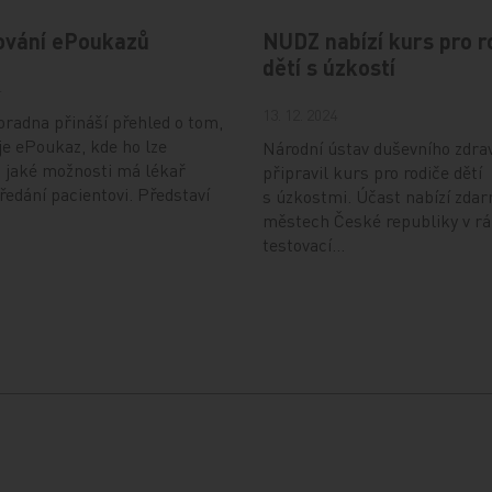
ování ePoukazů
NUDZ nabízí kurs pro r
dětí s úzkostí
4
13. 12. 2024
radna přináší přehled o tom,
je ePoukaz, kde ho lze
Národní ústav duševního zdra
a jaké možnosti má lékař
připravil kurs pro rodiče dětí
předání pacientovi. Představí
s úzkostmi. Účast nabízí zdar
městech České republiky v r
testovací…