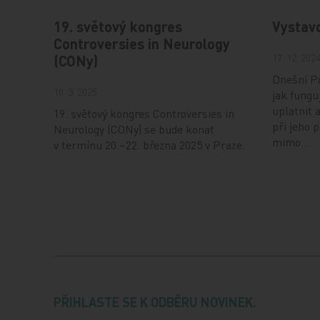
19. světový kongres
Vystav
Controversies in Neurology
17. 12. 202
(CONy)
Dnešní Po
10. 3. 2025
jak fungu
uplatnit 
19. světový kongres Controversies in
při jeho 
Neurology (CONy) se bude konat
mimo…
v termínu 20.–22. března 2025 v Praze.
PŘIHLASTE SE K ODBĚRU NOVINEK.