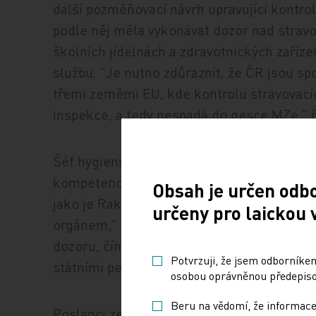
další pozměňovací návrh upravující kontroln
podle něj měla vykonávat dozor nad stravo
školních jídelnách a zdravotnických zaříze
službu. "Je nutno zdůraznit, že ČR jsou s
třemi zeměmi EU, kde kontrolu stravovací
inspekce, a tedy nespadá do gesce MZe," ř
Šéf hygieniků naopak tvrdí, že evropská p
kompetencí a do kontrol potravin jsou vždy
Obsah je určen odb
jako je Rakousko či Itálie, je ministerstv
určeny pro laickou 
orgánem," poznamenal. Navrhovaná změna 
dozoru, čímž komplikuje život podnikatelů
Potvrzuji, že jsem odborníkem
státními penězi.
osobou oprávněnou předepisov
Beru na vědomí, že informace
Poslanci zemědělského výboru naopak 16.