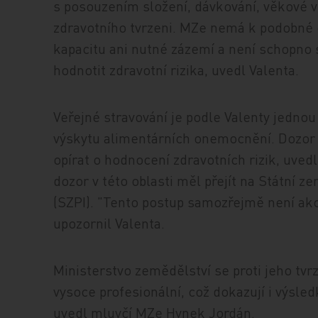
s posouzením složení, dávkování, věkové 
zdravotního tvrzeni. MZe nemá k podobné 
kapacitu ani nutné zázemí a není schopno s
hodnotit zdravotní rizika, uvedl Valenta.
Veřejné stravování je podle Valenty jednou 
výskytu alimentárních onemocnění. Dozor 
opírat o hodnocení zdravotních rizik, uved
dozor v této oblasti měl přejít na Státní 
(SZPI). "Tento postup samozřejmě není akce
upozornil Valenta.
Ministerstvo zemědělství se proti jeho tvr
vysoce profesionální, což dokazují i výsledk
uvedl mluvčí MZe Hynek Jordán.