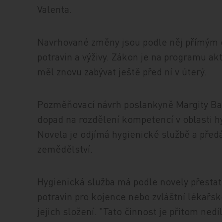
Valenta.
Navrhované změny jsou podle něj přímým o
potravin a výživy. Zákon je na programu ak
měl znovu zabývat ještě před ní v úterý.
Pozměňovací návrh poslankyně Margity Bal
dopad na rozdělení kompetencí v oblasti hy
Novela je odjímá hygienické službě a pře
zemědělství.
Hygienická služba má podle novely přestat
potravin pro kojence nebo zvláštní lékařsk
jejich složení. "Tato činnost je přitom ned