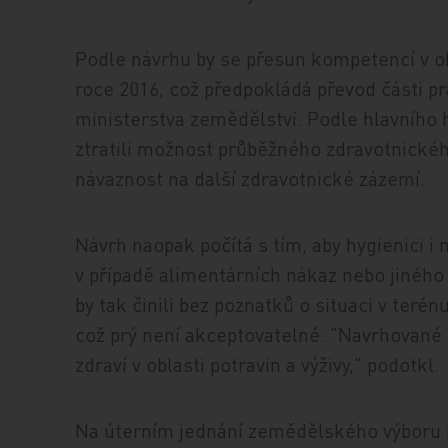
Podle návrhu by se přesun kompetencí v ob
roce 2016, což předpokládá převod části p
ministerstva zemědělství. Podle hlavního 
ztratili možnost průběžného zdravotnického
návaznost na další zdravotnické zázemí.
Návrh naopak počítá s tím, aby hygienici i n
v případě alimentárních nákaz nebo jiného 
by tak činili bez poznatků o situaci v teré
což prý není akceptovatelné. "Navrhovan
zdraví v oblasti potravin a výživy," podotkl.
Na úterním jednání zemědělského výboru p