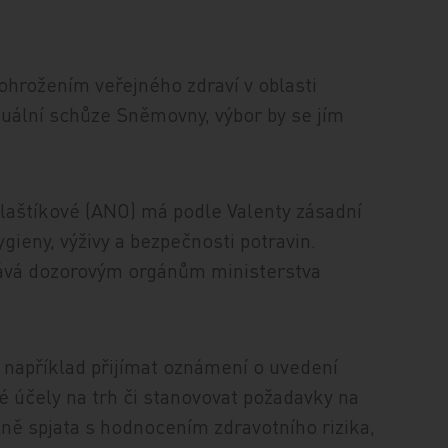
hrožením veřejného zdraví v oblasti
tuální schůze Sněmovny, výbor by se jím
aštíkové (ANO) má podle Valenty zásadní
gieny, výživy a bezpečnosti potravin.
dává dozorovým orgánům ministerstva
 například přijímat oznámení o uvedení
é účely na trh či stanovovat požadavky na
ílně spjata s hodnocením zdravotního rizika,