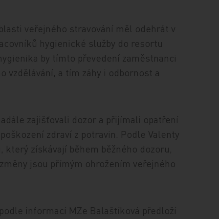
lasti veřejného stravování měl odehrát v
racovníků hygienické služby do resortu
hygienika by tímto převedení zaměstnanci
 vzdělávání, a tím záhy i odbornost a
adále zajišťovali dozor a přijímali opatření
poškození zdraví z potravin. Podle Valenty
nu, který získávají během běžného dozoru,
é změny jsou přímým ohrožením veřejného
odle informací MZe Balaštíková předloží