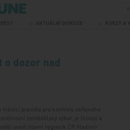
O
GRESY
AKTUÁLNÍ DISKUZE
KURZY A 
ít o dozor nad
 měnící pravidla pro kontrolu veřejného
l sněmovní zemědělský výbor, je hloupý a
dělí uvedl hlavní hygienik ČR Vladimír