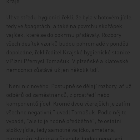
kraje.
Už ve středu hygienici řekli, že byla v hotovém jídle,
tedy ve špagetách, a také na povrchu skořápek
vajíček, které se do pokrmu přidávaly. Rozbory
všech desítek vzorků budou pohromadě v pondělí
dopoledne, řekl ředitel Krajské hygienické stanice
v Plzni Přemysl Tomašuk. V plzeňské a klatovské
nemocnici zůstává už jen několik lidí.
"Není nic nového. Postupně se dělají rozbory, ať už
odběrů od zaměstnanců, z prostředí nebo
komponentů jídel. Kromě dvou včerejších je zatím
všechno negativní," uvedl Tomašuk. Podle něj to
vypadá, "ale to je hodně předběžné", že ostatní
složky jídla, tedy samotné vajíčko, smetana,
parmezán, slanina a špagety, budou negativní.