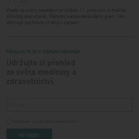
12. 12. 2024
Vláda na svém zasedání ve středu 11. prosince schválila
důležitý dokument, Národní kardiovaskulární plán. Ten
definuje potřebné změny v oblasti…
PŘIHLASTE SE K ODBĚRU NOVINEK.
Udržujte si přehled
ze světa medicíny a
zdravotnictví.
Souhlasím se zasíláním newsletteru
POTVRDIT