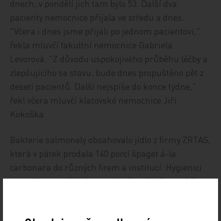
dnech; v pondělí jich tam bylo 53. Další dva
pacienty nemocnice přijala ve středu a dnes.
"Včera i dnes jsme přijali po jednom pacientovi,"
řekla mluvčí fakultní nemocnice Gabriela
Levorová. "Z důvodu uspokojivého průběhu léčby a
zlepšujícího se stavu, bude dnes propuštěno pět z
deseti pacientů. Další nejspíše do konce týdne,"
řekl včera mluvčí klatovské nemocnice Jiří
Kokoška.
Bakterie salmonely obsahovalo jídlo z firmy ZRTAS,
která v pátek prodala 140 porcí špaget á-la
carbonara do různých firem a institucí. Hygienici
provedli v pondělí ráno ve vývařovně stěry a výtěry
zaměstnanců firmy. Odevzdali do zdravotního
ústavu všechny suroviny i hotový pokrm, který