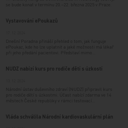
se bude konat v termínu 20.–22. března 2025 v Praze.
Vystavování ePoukazů
17. 12. 2024
Dnešní Poradna přináší přehled o tom, jak funguje
ePoukaz, kde ho lze uplatnit a jaké možnosti má lékař
při jeho předání pacientovi. Představí mimo…
NUDZ nabízí kurs pro rodiče dětí s úzkostí
13. 12. 2024
Národní ústav duševního zdraví (NUDZ) připravil kurs
pro rodiče dětí s úzkostmi. Účast nabízí zdarma ve 14
městech České republiky v rámci testovací…
Vláda schválila Národní kardiovaskulární plán