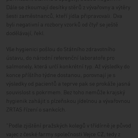
Dále se zkoumají desítky stěrů z vývařovny a výtěry
šesti zaměstnanců, kteří jídla připravovali. Dva
byli negativní a rozbory vzorků od čtyř se ještě
dodělávají, řekl.
Vše hygienici pošlou do Státního zdravotního
ústavu, do národní referenční laboratoře pro
salmonely, která určí konkrétní typ. Až výsledky do
konce příštího týdne dostanou, porovnají je s
výsledky od pacientů a teprve pak se prokáže jasná
souvislost s pokrmem. Bez toho nemůže krajský
hygienik zahájit s plzeňskou jídelnou a vývařovnou
ZRTAS řízení o sankcích.
"Podle zjištění pražských kolegů v třídírně je původ
vajec z české farmy společnosti Vejce CZ, tedy z