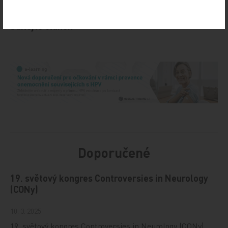
Z REGIONŮ
Sdílejte článek
Doporučené
19. světový kongres Controversies in Neurology
(CONy)
10. 3. 2025
19. světový kongres Controversies in Neurology (CONy)