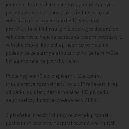
jednoho chovu v Ústeckém kraji, který má nyní
pozastavenou distribuci," řekl ředitel Krajské
veterinární správy Richard Bílý. Veterináři
prověřují také třídírnu, z níž byla vejce dodaná do
velkoobchodu. Vajíčka označená kódem pocházejí z
volného chovu, kde běhají nosnice po hale na
podestýlce ze slámy a stoupá riziko, že tam může
být salmonela na povrchu vajec.
Podle hygieniků šlo o epidemii. Dle zprávy
ministerstva zdravotnictví bylo v Plzeňském kraji
od pátku do úterý zaznamenáno 133 případů
salmonelózy, hospitalizováno bylo 71 lidí.
Z plzeňské infekční kliniky ve čtvrtek propustili
poslední tři pacienty hospitalizované v minulých