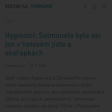
Přeskočit na obsah
Články
Hygienici: Salmonela byla asi
jen v hotovém jídle a
skořápkách
3 minuty čtení
31. 7. 2015
Další rozbory hygieniků a Zdravotního ústavu
zatím neobjevily bakterie salmonely v jiných
ingrediencích pokrmu, ani v plzeňské vývařovně a
jídelně, ani u jejích zaměstnanců. Salmonela
nakazila od pátku do úterý 133 lidí z Plzeňského