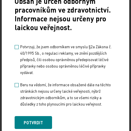
Obsah je určen odborným
zachytili u jednoho odběratele. Vývařovna, která
pracovníkům ve zdravotnictví.
vyráběla 600 až 650 druhů jídel denně, je od
pondělního rána zavřená. Prošla sanitací. Firma
Informace nejsou určeny pro
netuší, odkud se bakterie do jídla dostala.
laickou veřejnost.
ČTK
Potvrzuji, že jsem odborníkem ve smyslu §2a Zákona č.
40/1995 Sb., o regulaci reklamy, ve znění pozdějších
předpisů, čili osobou oprávněnou předepisovat léčivé
přípravky nebo osobou oprávněnou léčivé přípravky
vydávat.
Beru na vědomí, že informace obsažené dále na těchto
stránkách nejsou určeny laické veřejnosti, nýbrž
zdravotnickým odborníkům, a to se všemi riziky a
důsledky z toho plynoucími pro laickou veřejnost.
Zdroj: ČTK
POTVRDIT