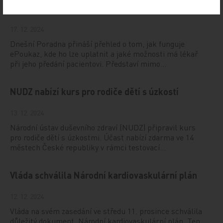
Vystavování ePoukazů
17. 12. 2024
Dnešní Poradna přináší přehled o tom, jak funguje
ePoukaz, kde ho lze uplatnit a jaké možnosti má lékař
při jeho předání pacientovi. Představí mimo…
NUDZ nabízí kurs pro rodiče dětí s úzkostí
13. 12. 2024
Národní ústav duševního zdraví (NUDZ) připravil kurs
pro rodiče dětí s úzkostmi. Účast nabízí zdarma ve 14
městech České republiky v rámci testovací…
Vláda schválila Národní kardiovaskulární plán
12. 12. 2024
Vláda na svém zasedání ve středu 11. prosince schválila
důležitý dokument, Národní kardiovaskulární plán. Ten