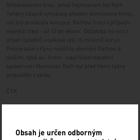
Středočeském kraji, jehož hejtmanem byl Rath.
Tendry údajně vyhrávaly předem domluvené firmy,
což prý provázela korupce. Rathovi hrozí v případu
nejvyšší trest - až 12 let vězení. Obžaloba ho viní z
přijetí úplatků v celkové výši 16 milionů korun.
Policie také v říjnu rozšířila obvinění Rathovi a
dalším, týká se i firem - například stavební
společnosti Metrostav. Rath byl před třemi týdny
propuštěn z vazby.
ČTK
Zdroj: IHNED.cz
POLITIKA
Z REGIONŮ
Obsah je určen odborným
Sdílejte článek