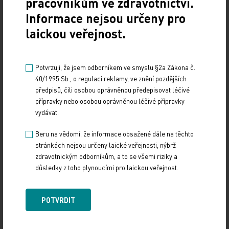
pracovníkům ve zdravotnictví.
Informace nejsou určeny pro
laickou veřejnost.
Potvrzuji, že jsem odborníkem ve smyslu §2a Zákona č.
40/1995 Sb., o regulaci reklamy, ve znění pozdějších
předpisů, čili osobou oprávněnou předepisovat léčivé
přípravky nebo osobou oprávněnou léčivé přípravky
vydávat.
Doporučené
Beru na vědomí, že informace obsažené dále na těchto
stránkách nejsou určeny laické veřejnosti, nýbrž
19. světový kongres Controversies in Neurology
zdravotnickým odborníkům, a to se všemi riziky a
(CONy)
důsledky z toho plynoucími pro laickou veřejnost.
10. 3. 2025
19. světový kongres Controversies in Neurology (CONy)
POTVRDIT
se bude konat v termínu 20.–22. března 2025 v Praze.