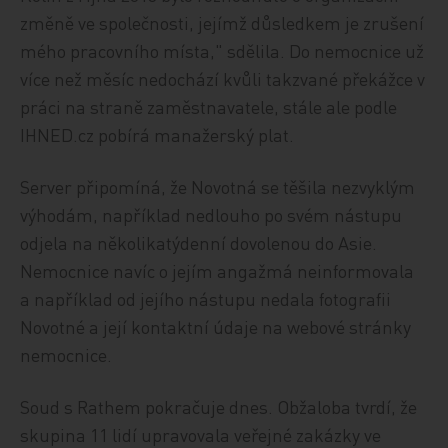
změně ve společnosti, jejímž důsledkem je zrušení
mého pracovního místa," sdělila. Do nemocnice už
více než měsíc nedochází kvůli takzvané překážce v
práci na straně zaměstnavatele, stále ale podle
IHNED.cz pobírá manažerský plat.
Server připomíná, že Novotná se těšila nezvyklým
výhodám, například nedlouho po svém nástupu
odjela na několikatýdenní dovolenou do Asie.
Nemocnice navíc o jejím angažmá neinformovala
a například od jejího nástupu nedala fotografii
Novotné a její kontaktní údaje na webové stránky
nemocnice.
Soud s Rathem pokračuje dnes. Obžaloba tvrdí, že
skupina 11 lidí upravovala veřejné zakázky ve