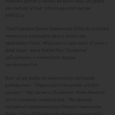
Pracovní poměr jí skončí ke konci roku, do práce
ale nechodí už teď. Informuje o tom server
IHNED.cz.
Třiatřicetiletá členka čelákovické ČSSD do kolínské
nemocnice nastoupila letos v únoru bez
výběrového řízení. Místo pro ni bylo navíc zřízeno v
době úspor, které ředitel Petr Chudomel
zdůrazňoval i v novoročním dopise
zaměstnancům.
Nyní už ale podle něj ekonomický náměstek
potřeba není. "Organizační řád prošel určitým
vývojem," řekl serveru Chudomel. Podle Novotné
pro ni najednou nebyla práce. "Na základě
rozhodnutí představenstva Oblastní nemocnice
Kolín z října 2013 bylo rozhodnuto o organizační