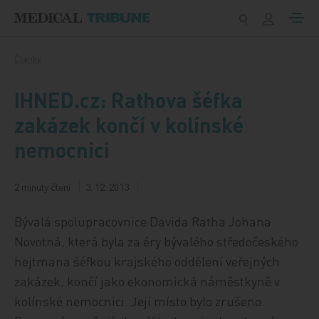
Přeskočit na obsah
Články
IHNED.cz: Rathova šéfka
zakázek končí v kolínské
nemocnici
2 minuty čtení
3. 12. 2013
Bývalá spolupracovnice Davida Ratha Johana
Novotná, která byla za éry bývalého středočeského
hejtmana šéfkou krajského oddělení veřejných
zakázek, končí jako ekonomická náměstkyně v
kolínské nemocnici. Její místo bylo zrušeno.