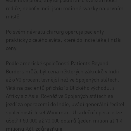
rodiče, neboť v Indii jsou rodinné svazky na prvním
místě.
Po svém návratu chirurg operuje pacienty
prakticky z celého světa, které do Indie lákají nižší
ceny.
Podle americké společnosti Patients Beyond
Borders může být cena některých zákroků v Indii
až o 90 procent levnější než ve Spojených státech.
Většina pacientů přichází z Blízkého východu, z
Afriky a z Asie. Rovněž ve Spojených státech se
jezdí za operacemi do Indie, uvádí generální ředitel
společnosti Josef Woodman. U srdeční operace lze
ušetřit 50.000 až 70.000 dolarů (jeden milion až 1,4
milionu Kč), zdůrazňuje.