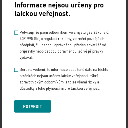
Informace nejsou určeny pro
Zatímco však cizinci přijíždějí do Indie za lékaři
laickou veřejnost.
vystudovanými v zahraničí, většina Indů nemá
prostředky na to, aby si mohla takovou péči dovolit.
Potvrzuji, že jsem odborníkem ve smyslu §2a Zákona č.
Indický zdravotní systém funguje na dvě rychlosti:
40/1995 Sb., o regulaci reklamy, ve znění pozdějších
ten státní nemá dost prostředků a soukromý je pro
předpisů, čili osobou oprávněnou předepisovat léčivé
většinu Indů, kteří nemají zdravotní pojištění,
přípravky nebo osobou oprávněnou léčivé přípravky
nedostupný.
vydávat.
Beru na vědomí, že informace obsažené dále na těchto
AFP/ČTK
stránkách nejsou určeny laické veřejnosti, nýbrž
zdravotnickým odborníkům, a to se všemi riziky a
Zdroj: AFP/ČTK
důsledky z toho plynoucími pro laickou veřejnost.
Z REGIONŮ
POTVRDIT
Sdílejte článek