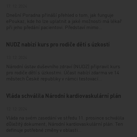
17. 12. 2024
Dnešní Poradna přináší přehled o tom, jak funguje
ePoukaz, kde ho lze uplatnit a jaké možnosti má lékař
při jeho předání pacientovi. Představí mimo…
NUDZ nabízí kurs pro rodiče dětí s úzkostí
13. 12. 2024
Národní ústav duševního zdraví (NUDZ) připravil kurs
pro rodiče dětí s úzkostmi. Účast nabízí zdarma ve 14
městech České republiky v rámci testovací…
Vláda schválila Národní kardiovaskulární plán
12. 12. 2024
Vláda na svém zasedání ve středu 11. prosince schválila
důležitý dokument, Národní kardiovaskulární plán. Ten
definuje potřebné změny v oblasti…