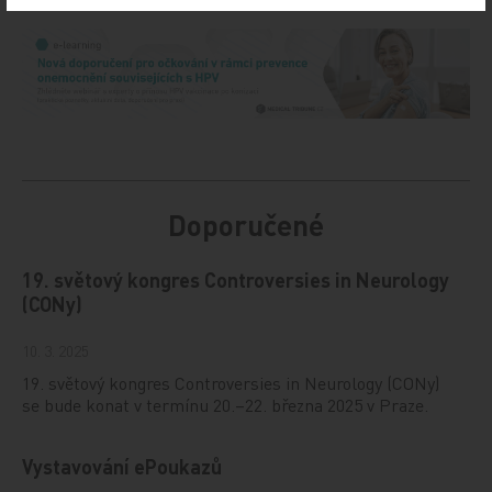
Doporučené
19. světový kongres Controversies in Neurology
(CONy)
10. 3. 2025
19. světový kongres Controversies in Neurology (CONy)
se bude konat v termínu 20.–22. března 2025 v Praze.
Vystavování ePoukazů