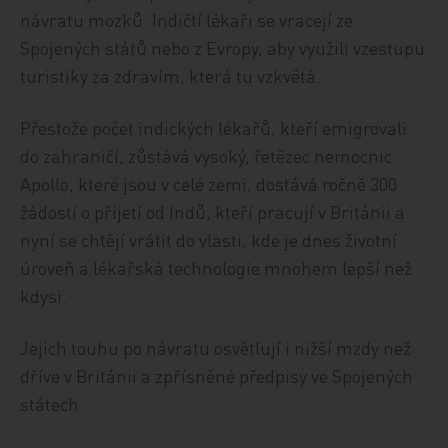
návratu mozků. Indičtí lékaři se vracejí ze
Spojených států nebo z Evropy, aby využili vzestupu
turistiky za zdravím, která tu vzkvétá.
Přestože počet indických lékařů, kteří emigrovali
do zahraničí, zůstává vysoký, řetězec nemocnic
Apollo, které jsou v celé zemi, dostává ročně 300
žádostí o přijetí od Indů, kteří pracují v Británii a
nyní se chtějí vrátit do vlasti, kde je dnes životní
úroveň a lékařská technologie mnohem lepší než
kdysi.
Jejich touhu po návratu osvětlují i nižší mzdy než
dříve v Británii a zpřísněné předpisy ve Spojených
státech.