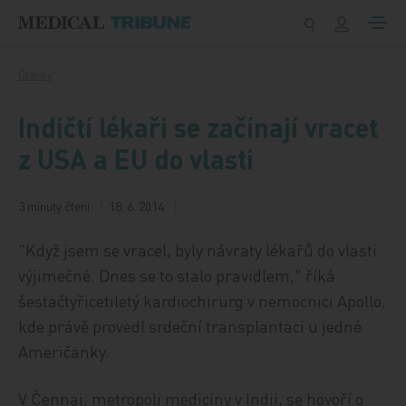
Přeskočit na obsah
Články
Indičtí lékaři se začínají vracet
z USA a EU do vlasti
3 minuty čtení
18. 6. 2014
"Když jsem se vracel, byly návraty lékařů do vlasti
výjimečné. Dnes se to stalo pravidlem," říká
šestačtyřicetiletý kardiochirurg v nemocnici Apollo,
kde právě provedl srdeční transplantaci u jedné
Američanky.
V Čennaj, metropoli medicíny v Indii, se hovoří o