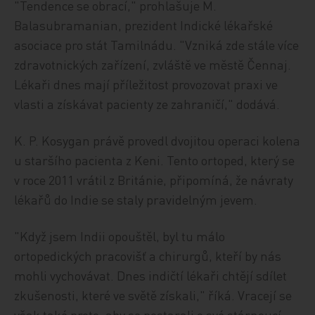
"Tendence se obrací," prohlašuje M.
Balasubramanian, prezident Indické lékařské
asociace pro stát Tamilnádu. "Vzniká zde stále více
zdravotnických zařízení, zvláště ve městě Čennaj.
Lékaři dnes mají příležitost provozovat praxi ve
vlasti a získávat pacienty ze zahraničí," dodává.
K. P. Kosygan právě provedl dvojitou operaci kolena
u staršího pacienta z Keni. Tento ortoped, který se
v roce 2011 vrátil z Británie, připomíná, že návraty
lékařů do Indie se staly pravidelným jevem.
"Když jsem Indii opouštěl, byl tu málo
ortopedických pracovišť a chirurgů, kteří by nás
mohli vychovávat. Dnes indičtí lékaři chtějí sdílet
zkušenosti, které ve světě získali," říká. Vracejí se
však také proto, aby se postarali o své stárnoucí