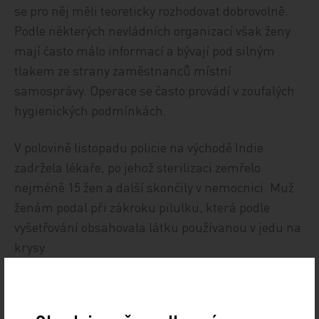
se pro něj měli teoreticky rozhodovat dobrovolně.
Podle některých nevládních organizací však ženy
mají často málo informací a bývají pod silným
tlakem ze strany zaměstnanců místní
samosprávy. Operace se často provádí v zoufalých
hygienických podmínkách.
V polovině listopadu policie na východě Indie
zadržela lékaře, po jehož sterilizaci zemřelo
nejméně 15 žen a další skončily v nemocnici. Muž
ženám podal při zákroku pilulku, která podle
vyšetřování obsahovala látku používanou v jedu na
krysy.
Zdroj: www.tribune.cz