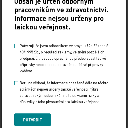
Obsah je určen odborným
Z REGIONŮ
pracovníkům ve zdravotnictví.
Sdílejte článek
Informace nejsou určeny pro
laickou veřejnost.
Potvrzuji, že jsem odborníkem ve smyslu §2a Zákona č.
40/1995 Sb., o regulaci reklamy, ve znění pozdějších
předpisů, čili osobou oprávněnou předepisovat léčivé
přípravky nebo osobou oprávněnou léčivé přípravky
vydávat.
Beru na vědomí, že informace obsažené dále na těchto
Doporučené
stránkách nejsou určeny laické veřejnosti, nýbrž
zdravotnickým odborníkům, a to se všemi riziky a
19. světový kongres Controversies in Neurology
důsledky z toho plynoucími pro laickou veřejnost.
(CONy)
10. 3. 2025
POTVRDIT
19. světový kongres Controversies in Neurology (CONy)