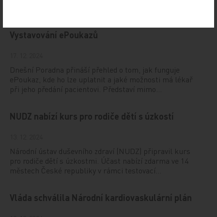
se bude konat v termínu 20.–22. března 2025 v Praze.
Vystavování ePoukazů
17. 12. 2024
Dnešní Poradna přináší přehled o tom, jak funguje
ePoukaz, kde ho lze uplatnit a jaké možnosti má lékař
při jeho předání pacientovi. Představí mimo…
NUDZ nabízí kurs pro rodiče dětí s úzkostí
13. 12. 2024
Národní ústav duševního zdraví (NUDZ) připravil kurs
pro rodiče dětí s úzkostmi. Účast nabízí zdarma ve 14
městech České republiky v rámci testovací…
Vláda schválila Národní kardiovaskulární plán