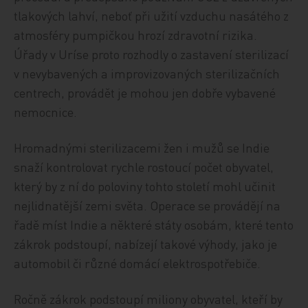
tlakových lahví, neboť při užití vzduchu nasátého z
atmosféry pumpičkou hrozí zdravotní rizika.
Úřady v Uríse proto rozhodly o zastavení sterilizací
v nevybavených a improvizovaných sterilizačních
centrech, provádět je mohou jen dobře vybavené
nemocnice.
Hromadnými sterilizacemi žen i mužů se Indie
snaží kontrolovat rychle rostoucí počet obyvatel,
který by z ní do poloviny tohto století mohl učinit
nejlidnatější zemi světa. Operace se provádějí na
řadě míst Indie a některé státy osobám, které tento
zákrok podstoupí, nabízejí takové výhody, jako je
automobil či různé domácí elektrospotřebiče.
Ročně zákrok podstoupí miliony obyvatel, kteří by