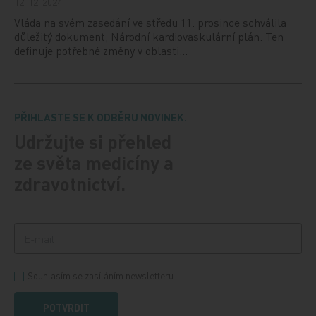
12. 12. 2024
Vláda na svém zasedání ve středu 11. prosince schválila
důležitý dokument, Národní kardiovaskulární plán. Ten
definuje potřebné změny v oblasti…
PŘIHLASTE SE K ODBĚRU NOVINEK.
Udržujte si přehled
ze světa medicíny a
zdravotnictví.
Souhlasím se zasíláním newsletteru
POTVRDIT