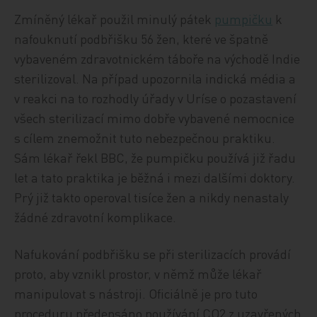
Zmíněný lékař použil minulý pátek
pumpičku
k
nafouknutí podbřišku 56 žen, které ve špatně
vybaveném zdravotnickém táboře na východě Indie
sterilizoval. Na případ upozornila indická média a
v reakci na to rozhodly úřady v Uríse o pozastavení
všech sterilizací mimo dobře vybavené nemocnice
s cílem znemožnit tuto nebezpečnou praktiku.
Sám lékař řekl BBC, že pumpičku používá již řadu
let a tato praktika je běžná i mezi dalšími doktory.
Prý již takto operoval tisíce žen a nikdy nenastaly
žádné zdravotní komplikace.
Nafukování podbřišku se při sterilizacích provádí
proto, aby vznikl prostor, v němž může lékař
manipulovat s nástroji. Oficiálně je pro tuto
proceduru předepsáno používání CO2 z uzavřených