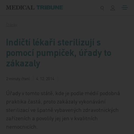
Přeskočit na obsah
Články
Indičtí lékaři sterilizují s
pomocí pumpiček, úřady to
zákazaly
2 minuty čtení
4. 12. 2014
Úřady v tomto státě, kde je podle médií podobná
praktika častá, proto zakázaly vykonávání
sterilizací ve špatně vybavených zdravotnických
zařízeních a povolily jej jen v kvalitních
nemocnicích.