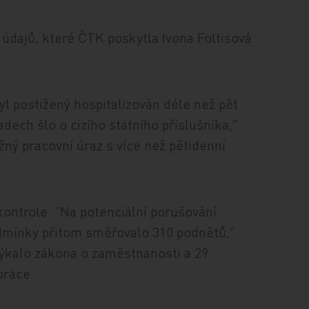
 z údajů, které ČTK poskytla Ivona Foltisová
yl postižený hospitalizován déle než pět
dech šlo o cizího státního příslušníka,"
žný pracovní úraz s více než pětidenní
kontrole. "Na potenciální porušování
odmínky přitom směřovalo 310 podnětů,"
týkalo zákona o zaměstnanosti a 29
práce.