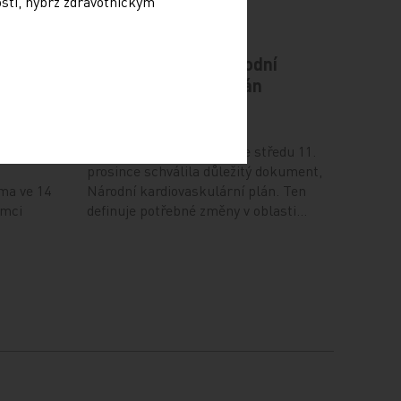
osti, nýbrž zdravotnickým
odiče
Vláda schválila Národní
kardiovaskulární plán
12. 12. 2024
ví (NUDZ)
Vláda na svém zasedání ve středu 11.
prosince schválila důležitý dokument,
ma ve 14
Národní kardiovaskulární plán. Ten
ámci
definuje potřebné změny v oblasti…