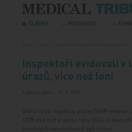
Přeskočit na obsah
ČLÁNKY
MEDISEKCE
KON
Domů
Články
Inspektoři evidovali v lednu 4164 pracovních…
Inspektoři evidovali v
úrazů, více než loni
1 minuta čtení
16. 2. 2015
Státní úřad inspekce práce (SÚIP) eviduje 
1078 více než v lednu roku 2014. V šesti př
zemřelých zaměstnanců byli cizinci.