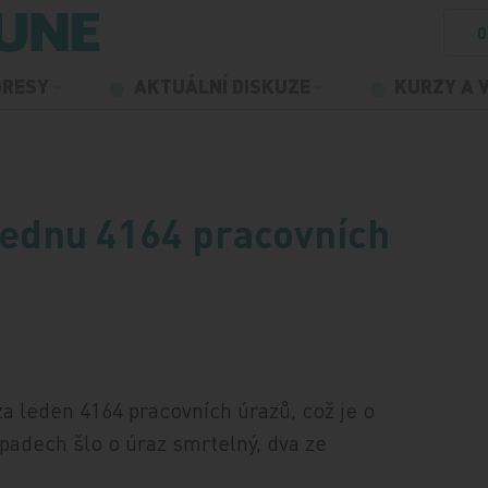
O
GRESY
AKTUÁLNÍ DISKUZE
KURZY A 
 lednu 4164 pracovních
za leden 4164 pracovních úrazů, což je o
ípadech šlo o úraz smrtelný, dva ze