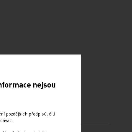
Informace nejsou
í pozdějších předpisů, čili
dávat.