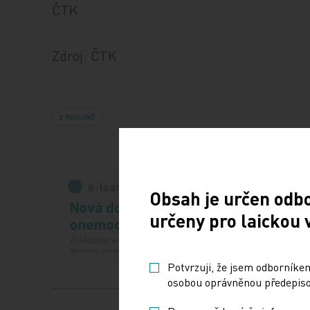
ČTK
Zdroj: ČTK
Z REGIONŮ
Obsah je určen odb
určeny pro laickou 
Potvrzuji, že jsem odborníkem
osobou oprávněnou předepisov