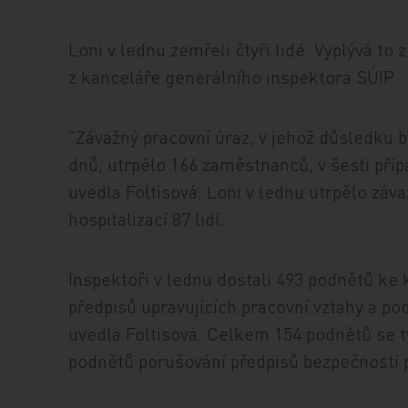
Loni v lednu zemřeli čtyři lidé. Vyplývá to
z kanceláře generálního inspektora SÚIP.
"Závažný pracovní úraz, v jehož důsledku b
dnů, utrpělo 166 zaměstnanců, v šesti přípa
uvedla Foltisová. Loni v lednu utrpělo záva
hospitalizací 87 lidí.
Inspektoři v lednu dostali 493 podnětů ke 
předpisů upravujících pracovní vztahy a p
uvedla Foltisová. Celkem 154 podnětů se 
podnětů porušování předpisů bezpečnosti 