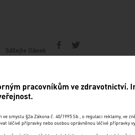
Sdílejte článek
orným pracovníkům ve zdravotnictví. 
veřejnost.
 ve smyslu §2a Zákona č. 40/1995 Sb., o regulaci reklamy, ve zněn
at léčivé přípravky nebo osobou oprávněnou léčivé přípravky vy