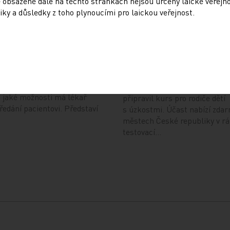
 obsažené dále na těchto stránkách nejsou určeny laické veřejn
Doporučené
iky a důsledky z toho plynoucími pro laickou veřejnost.
ování ePoukazů
NUDZ nabízí kurs pro r
dětí s úzkostí
4
13. 12. 2024
radna přináší přehled o tom,
je ePoukaz, kde ho lze
Národní ústav duševního zdra
a jaké možnosti má lékař
připravil kurs pro rodiče dětí
předání pacientovi. Představí
s úzkostmi. Účast nabízí zdar
městech České republiky v r
testovací…