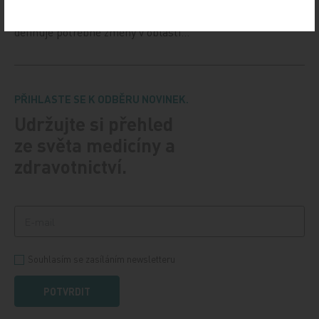
Vláda na svém zasedání ve středu 11. prosince schválila
důležitý dokument, Národní kardiovaskulární plán. Ten
definuje potřebné změny v oblasti…
PŘIHLASTE SE K ODBĚRU NOVINEK.
Udržujte si přehled
ze světa medicíny a
zdravotnictví.
Souhlasím se zasíláním newsletteru
POTVRDIT