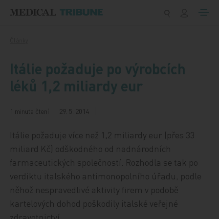
Přeskočit na obsah
Články
Itálie požaduje po výrobcích
léků 1,2 miliardy eur
1 minuta čtení
29. 5. 2014
Itálie požaduje více než 1,2 miliardy eur (přes 33
miliard Kč) odškodného od nadnárodních
farmaceutických společností. Rozhodla se tak po
verdiktu italského antimonopolního úřadu, podle
něhož nespravedlivé aktivity firem v podobě
kartelových dohod poškodily italské veřejné
zdravotnictví.