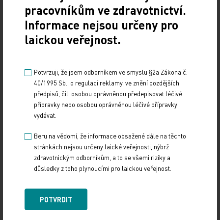
pracovníkům ve zdravotnictví.
Vystavování ePoukazů
Informace nejsou určeny pro
laickou veřejnost.
17. 12. 2024
Dnešní Poradna přináší přehled o tom, jak funguje
ePoukaz, kde ho lze uplatnit a jaké možnosti má lékař
Potvrzuji, že jsem odborníkem ve smyslu §2a Zákona č.
při jeho předání pacientovi. Představí mimo…
40/1995 Sb., o regulaci reklamy, ve znění pozdějších
předpisů, čili osobou oprávněnou předepisovat léčivé
NUDZ nabízí kurs pro rodiče dětí s úzkostí
přípravky nebo osobou oprávněnou léčivé přípravky
vydávat.
13. 12. 2024
Beru na vědomí, že informace obsažené dále na těchto
Národní ústav duševního zdraví (NUDZ) připravil kurs
stránkách nejsou určeny laické veřejnosti, nýbrž
pro rodiče dětí s úzkostmi. Účast nabízí zdarma ve 14
zdravotnickým odborníkům, a to se všemi riziky a
městech České republiky v rámci testovací…
důsledky z toho plynoucími pro laickou veřejnost.
Vláda schválila Národní kardiovaskulární plán
POTVRDIT
12. 12. 2024