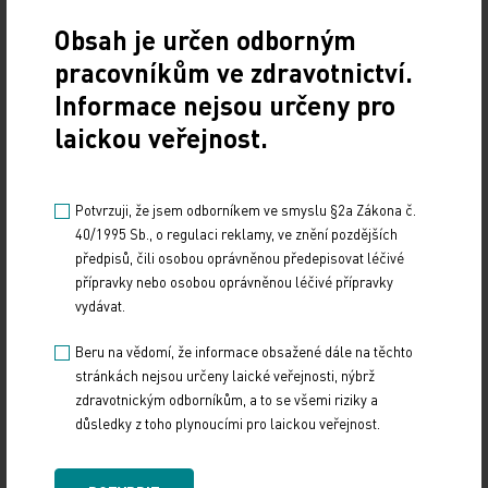
Obsah je určen odborným
10. 3. 2025
19. světový kongres Controversies in Neurology (CONy)
pracovníkům ve zdravotnictví.
se bude konat v termínu 20.–22. března 2025 v Praze.
Informace nejsou určeny pro
laickou veřejnost.
Vystavování ePoukazů
17. 12. 2024
Potvrzuji, že jsem odborníkem ve smyslu §2a Zákona č.
Dnešní Poradna přináší přehled o tom, jak funguje
40/1995 Sb., o regulaci reklamy, ve znění pozdějších
ePoukaz, kde ho lze uplatnit a jaké možnosti má lékař
předpisů, čili osobou oprávněnou předepisovat léčivé
při jeho předání pacientovi. Představí mimo…
přípravky nebo osobou oprávněnou léčivé přípravky
vydávat.
NUDZ nabízí kurs pro rodiče dětí s úzkostí
Beru na vědomí, že informace obsažené dále na těchto
stránkách nejsou určeny laické veřejnosti, nýbrž
13. 12. 2024
zdravotnickým odborníkům, a to se všemi riziky a
Národní ústav duševního zdraví (NUDZ) připravil kurs
důsledky z toho plynoucími pro laickou veřejnost.
pro rodiče dětí s úzkostmi. Účast nabízí zdarma ve 14
městech České republiky v rámci testovací…