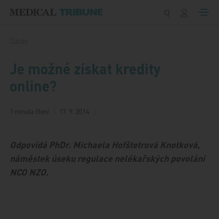
Přeskočit na obsah
Články
Je možné získat kredity
online?
1 minuta čtení
17. 9. 2014
Odpovídá
PhDr. Michaela Hofštetrová Knotková,
náměstek úseku regulace nelékařských povolání
NCO NZO.