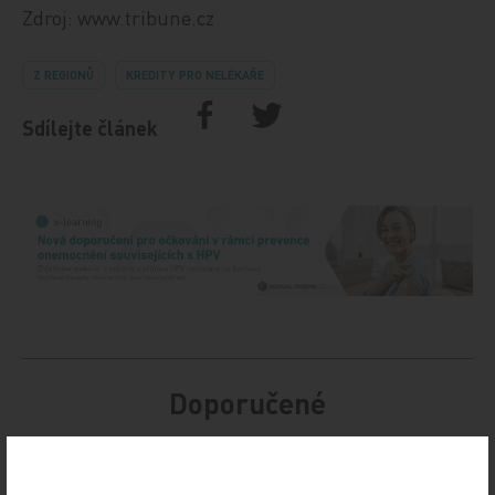
Zdroj: www.tribune.cz
Z REGIONŮ
KREDITY PRO NELÉKAŘE
Sdílejte článek
Doporučené
19. světový kongres Controversies in Neurology
(CONy)