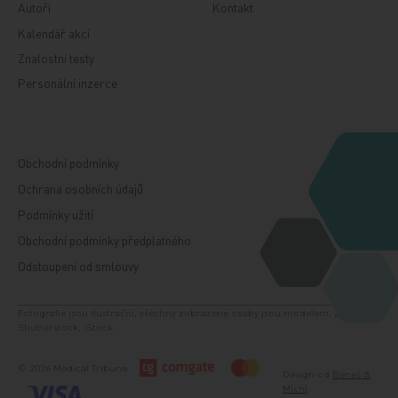
Autoři
Kontakt
Kalendář akcí
Znalostní testy
Personální inzerce
Obchodní podmínky
Ochrana osobních údajů
Podmínky užití
Obchodní podmínky předplatného
Odstoupení od smlouvy
Fotografie jsou ilustrační, všechny zobrazené osoby jsou modelem. Zdroj:
Shutterstock, iStock.
© 2026 Medical Tribune
Design od
Beneš &
Michl