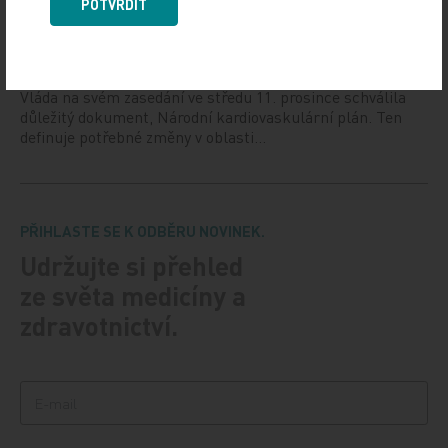
POTVRDIT
Vláda schválila Národní kardiovaskulární plán
12. 12. 2024
Vláda na svém zasedání ve středu 11. prosince schválila
důležitý dokument, Národní kardiovaskulární plán. Ten
definuje potřebné změny v oblasti…
PŘIHLASTE SE K ODBĚRU NOVINEK.
Udržujte si přehled
ze světa medicíny a
zdravotnictví.