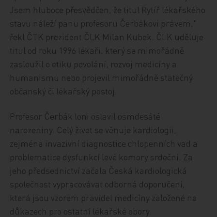
Jsem hluboce přesvědčen, že titul Rytíř lékařského
stavu náleží panu profesoru Čerbákovi právem,"
řekl ČTK prezident ČLK Milan Kubek. ČLK uděluje
titul od roku 1996 lékaři, který se mimořádně
zasloužil o etiku povolání, rozvoj medicíny a
humanismu nebo projevil mimořádně statečný
občanský či lékařský postoj.
Profesor Čerbák loni oslavil osmdesáté
narozeniny. Celý život se věnuje kardiologii,
zejména invazivní diagnostice chlopenních vad a
problematice dysfunkcí levé komory srdeční. Za
jeho předsednictví začala Česká kardiologická
společnost vypracovávat odborná doporučení,
která jsou vzorem pravidel medicíny založené na
důkazech pro ostatní lékařské obory.