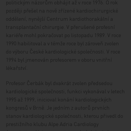
politickým názorům obhájit až v roce 1976. O rok
později přešel na nově zřízené kardiochirurgické
oddělení, nynější Centrum kardiothorakální a
transplantační chirurgie. V přerušené profesní
kariéře mohl pokračovat po listopadu 1989. V roce
1990 habilitoval a v témže roce byl zároveň zvolen
do výboru České kardiologické společnosti. V roce
1994 byl jmenován profesorem v oboru vnitřní
lékařství.
Profesor Čerbák byl dvakrát zvolen předsedou
kardiologické společnosti, funkci vykonával v letech
1995 až 1999, inicioval konání kardiologických
kongresů v Brně. Je jedním z autorů prvních
stanov kardiologické společnosti, kterou přivedl do
prestižního klubu Alpe Adria Cardiology