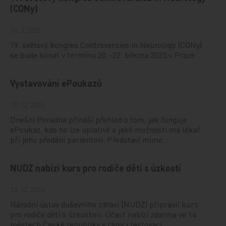
(CONy)
10. 3. 2025
19. světový kongres Controversies in Neurology (CONy)
se bude konat v termínu 20.–22. března 2025 v Praze.
Vystavování ePoukazů
17. 12. 2024
Dnešní Poradna přináší přehled o tom, jak funguje
ePoukaz, kde ho lze uplatnit a jaké možnosti má lékař
při jeho předání pacientovi. Představí mimo…
NUDZ nabízí kurs pro rodiče dětí s úzkostí
13. 12. 2024
Národní ústav duševního zdraví (NUDZ) připravil kurs
pro rodiče dětí s úzkostmi. Účast nabízí zdarma ve 14
městech České republiky v rámci testovací…