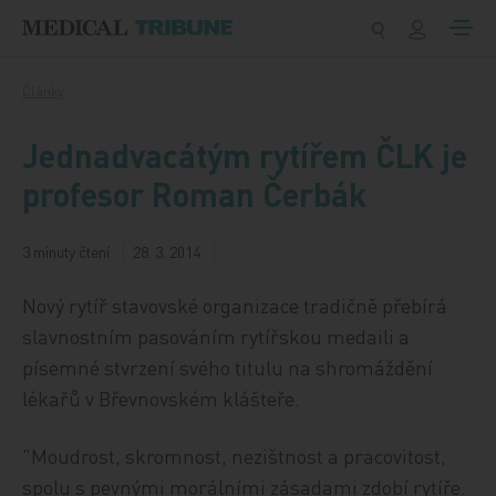
Přeskočit na obsah
Články
Jednadvacátým rytířem ČLK je
profesor Roman Čerbák
3 minuty čtení
28. 3. 2014
Nový rytíř stavovské organizace tradičně přebírá
slavnostním pasováním rytířskou medaili a
písemné stvrzení svého titulu na shromáždění
lékařů v Břevnovském klášteře.
"Moudrost, skromnost, nezištnost a pracovitost,
spolu s pevnými morálními zásadami zdobí rytíře.