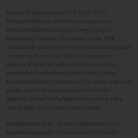
Roman Čerbák se narodil 19. října 1933 v
Moravské Ostravě, medicínu vystudoval na
brněnské lékařské fakultě Univerzity Jana
Evangelisty Purkyně. Po promoci v roce 1958
nastoupil do svitavské nemocnice na chirurgii, pak
na internu. V roce 1961 složil z interny první
atestaci. V roce 1963 vyhrál konkurs na místo
sekundárního lékaře na první interní klinice
brněnské Fakultní nemocnice U Sv. Anny, kde o rok
později složil i druhou atestaci z vnitřního
lékařství. V roce 1967 přešel na chirurgii a o dva
roky později složil atestaci z kardiologie.
Kandidátskou práci na téma Hydrodynamické
čerpadlo v asistující cirkulaci směl kvůli svým