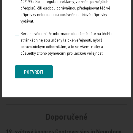
40/1995 Sb., o regulaci reklamy, ve znění pozdějších
předpisů, čili osobou oprávněnou předepisovat léčivé
Zdroj: ČTK
přípravky nebo osobou oprávněnou léčivé přípravky
vydávat.
Z REGIONŮ
Beru na vědomí, že informace obsažené dále na těchto
stránkách nejsou určeny laické veřejnosti, nýbrž
Sdílejte článek
zdravotnickým odborníkům, a to se všemi riziky a
důsledky z toho plynoucími pro laickou veřejnost.
POTVRDIT
Doporučené
19. světový kongres Controversies in Neurology