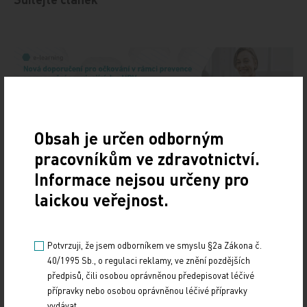
Obsah je určen odborným
pracovníkům ve zdravotnictví.
Doporučené
Informace nejsou určeny pro
laickou veřejnost.
19. světový kongres Controversies in Neurology
(CONy)
Potvrzuji, že jsem odborníkem ve smyslu §2a Zákona č.
10. 3. 2025
40/1995 Sb., o regulaci reklamy, ve znění pozdějších
19. světový kongres Controversies in Neurology (CONy)
předpisů, čili osobou oprávněnou předepisovat léčivé
se bude konat v termínu 20.–22. března 2025 v Praze.
přípravky nebo osobou oprávněnou léčivé přípravky
vydávat.