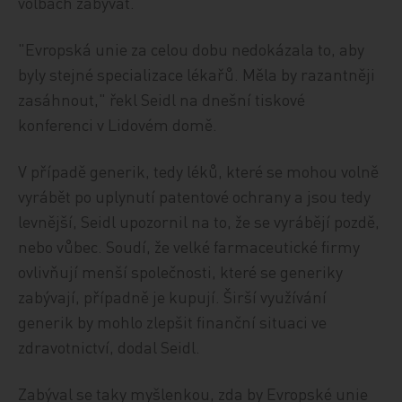
volbách zabývat.
"Evropská unie za celou dobu nedokázala to, aby
byly stejné specializace lékařů. Měla by razantněji
zasáhnout," řekl Seidl na dnešní tiskové
konferenci v Lidovém domě.
V případě generik, tedy léků, které se mohou volně
vyrábět po uplynutí patentové ochrany a jsou tedy
levnější, Seidl upozornil na to, že se vyrábějí pozdě,
nebo vůbec. Soudí, že velké farmaceutické firmy
ovlivňují menší společnosti, které se generiky
zabývají, případně je kupují. Širší využívání
generik by mohlo zlepšit finanční situaci ve
zdravotnictví, dodal Seidl.
Zabýval se taky myšlenkou, zda by Evropské unie