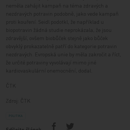
neměla zahájit kampaň na téma zdravých a
nezdravých potravin podobně, jako vede kampaň
proti kouření. Seidl podotkl, že například u
biopotravin žádná studie neprokázala, že jsou
zdravější, ovšem biobůček stejně jako bůček
obvyklý prokazatelně patří do kategorie potravin
nezdravých. Evropská unie by měla zakročit a říct,
že určité potraviny vyvolávají mimo jiné
kardiovaskulární onemocnění, dodal.
ČTK
Zdroj: ČTK
POLITIKA
Sdílejte článek