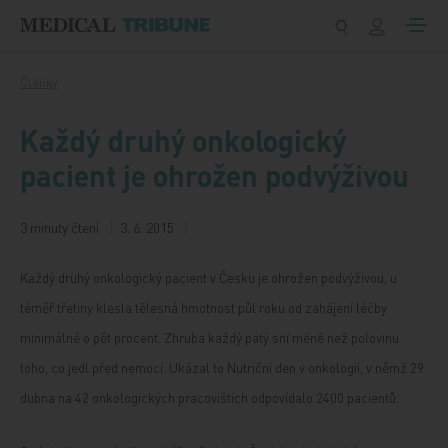
Přeskočit na obsah
Články
Každý druhý onkologický
pacient je ohrožen podvýživou
3 minuty čtení
3. 6. 2015
Každý druhý onkologický pacient v Česku je ohrožen podvýživou, u
téměř třetiny klesla tělesná hmotnost půl roku od zahájení léčby
minimálně o pět procent. Zhruba každý pátý sní méně než polovinu
toho, co jedl před nemocí. Ukázal to Nutriční den v onkologii, v němž 29.
dubna na 42 onkologických pracovištích odpovídalo 2400 pacientů.