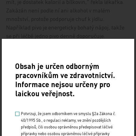
mít, je dostatek kalorií a bílkovin," řekla lékařka.
Zakázán není podle ní ani alkohol v malém
množství, protože podporuje chuť k jídlu.
Například pivo je energeticky bohatý nápoj, takže
se při léčbě jedno pivo denně doporučuje.
ČTK
Obsah je určen odborným
pracovníkům ve zdravotnictví.
Informace nejsou určeny pro
laickou veřejnost.
Potvrzuji, že jsem odborníkem ve smyslu §2a Zákona č.
Zdroj: ČTK
40/1995 Sb., o regulaci reklamy, ve znění pozdějších
předpisů, čili osobou oprávněnou předepisovat léčivé
Z REGIONŮ
přípravky nebo osobou oprávněnou léčivé přípravky