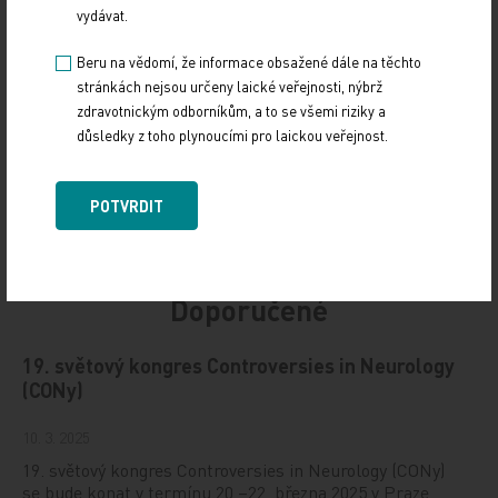
vydávat.
Sdílejte článek
Beru na vědomí, že informace obsažené dále na těchto
stránkách nejsou určeny laické veřejnosti, nýbrž
zdravotnickým odborníkům, a to se všemi riziky a
důsledky z toho plynoucími pro laickou veřejnost.
POTVRDIT
Doporučené
19. světový kongres Controversies in Neurology
(CONy)
10. 3. 2025
19. světový kongres Controversies in Neurology (CONy)
se bude konat v termínu 20.–22. března 2025 v Praze.