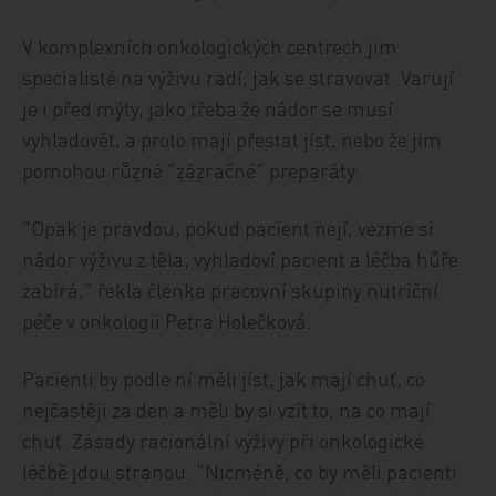
V komplexních onkologických centrech jim
specialisté na výživu radí, jak se stravovat. Varují
je i před mýty, jako třeba že nádor se musí
vyhladovět, a proto mají přestat jíst, nebo že jim
pomohou různé "zázračné" preparáty.
"Opak je pravdou, pokud pacient nejí, vezme si
nádor výživu z těla, vyhladoví pacient a léčba hůře
zabírá," řekla členka pracovní skupiny nutriční
péče v onkologii Petra Holečková.
Pacienti by podle ní měli jíst, jak mají chuť, co
nejčastěji za den a měli by si vzít to, na co mají
chuť. Zásady racionální výživy při onkologické
léčbě jdou stranou. "Nicméně, co by měli pacienti