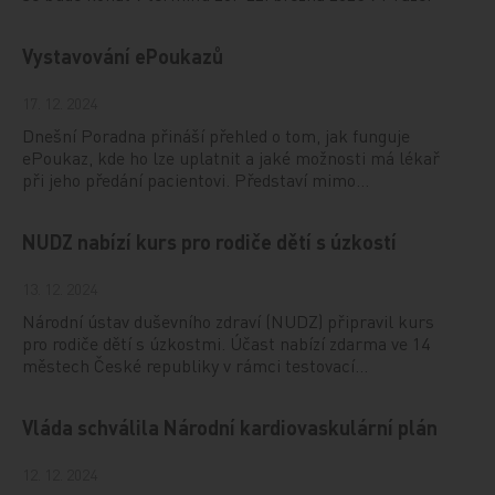
Vystavování ePoukazů
17. 12. 2024
Dnešní Poradna přináší přehled o tom, jak funguje
ePoukaz, kde ho lze uplatnit a jaké možnosti má lékař
při jeho předání pacientovi. Představí mimo…
NUDZ nabízí kurs pro rodiče dětí s úzkostí
13. 12. 2024
Národní ústav duševního zdraví (NUDZ) připravil kurs
pro rodiče dětí s úzkostmi. Účast nabízí zdarma ve 14
městech České republiky v rámci testovací…
Vláda schválila Národní kardiovaskulární plán
12. 12. 2024