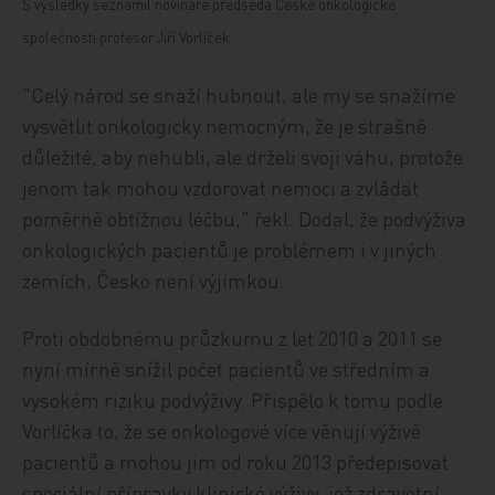
S výsledky seznámil novináře předseda České onkologické
společnosti profesor Jiří Vorlíček.
"Celý národ se snaží hubnout, ale my se snažíme
vysvětlit onkologicky nemocným, že je strašně
důležité, aby nehubli, ale drželi svoji váhu, protože
jenom tak mohou vzdorovat nemoci a zvládat
poměrně obtížnou léčbu," řekl. Dodal, že podvýživa
onkologických pacientů je problémem i v jiných
zemích, Česko není výjimkou.
Proti obdobnému průzkumu z let 2010 a 2011 se
nyní mírně snížil počet pacientů ve středním a
vysokém riziku podvýživy. Přispělo k tomu podle
Vorlíčka to, že se onkologové více věnují výživě
pacientů a mohou jim od roku 2013 předepisovat
speciální přípravky klinické výživy, jež zdravotní