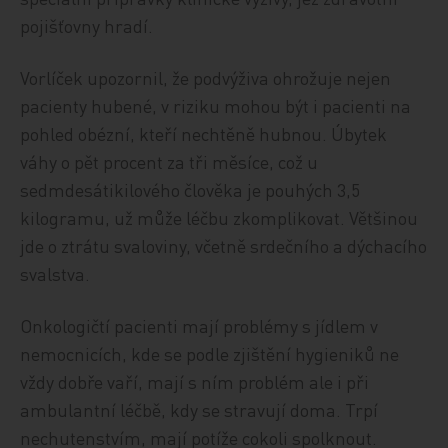
pojišťovny hradí.
Vorlíček upozornil, že podvýživa ohrožuje nejen
pacienty hubené, v riziku mohou být i pacienti na
pohled obézní, kteří nechtěně hubnou. Úbytek
váhy o pět procent za tři měsíce, což u
sedmdesátikilového člověka je pouhých 3,5
kilogramu, už může léčbu zkomplikovat. Většinou
jde o ztrátu svaloviny, včetně srdečního a dýchacího
svalstva.
Onkologičtí pacienti mají problémy s jídlem v
nemocnicích, kde se podle zjištění hygieniků ne
vždy dobře vaří, mají s ním problém ale i při
ambulantní léčbě, kdy se stravují doma. Trpí
nechutenstvím, mají potíže cokoli spolknout.