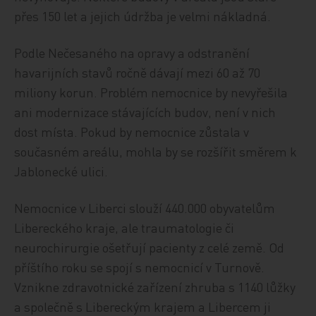
přes 150 let a jejich údržba je velmi nákladná.
Podle Nečesaného na opravy a odstranění
havarijních stavů ročně dávají mezi 60 až 70
miliony korun. Problém nemocnice by nevyřešila
ani modernizace stávajících budov, není v nich
dost místa. Pokud by nemocnice zůstala v
současném areálu, mohla by se rozšířit směrem k
Jablonecké ulici.
Nemocnice v Liberci slouží 440.000 obyvatelům
Libereckého kraje, ale traumatologie či
neurochirurgie ošetřují pacienty z celé země. Od
příštího roku se spojí s nemocnicí v Turnově.
Vznikne zdravotnické zařízení zhruba s 1140 lůžky
a společně s Libereckým krajem a Libercem ji