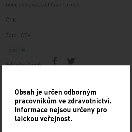
bude spoluvlastnit také Turnov.
ČTK
Zdroj: ČTK
Z REGIONŮ
Sdílejte článek
Obsah je určen odborným
pracovníkům ve zdravotnictví.
Informace nejsou určeny pro
laickou veřejnost.