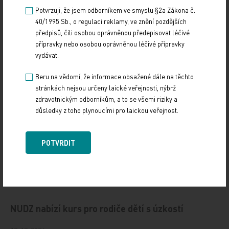
Doporučené
Potvrzuji, že jsem odborníkem ve smyslu §2a Zákona č.
40/1995 Sb., o regulaci reklamy, ve znění pozdějších
předpisů, čili osobou oprávněnou předepisovat léčivé
19. světový kongres Controversies in Neurology
přípravky nebo osobou oprávněnou léčivé přípravky
(CONy)
vydávat.
10. 3. 2025
Beru na vědomí, že informace obsažené dále na těchto
19. světový kongres Controversies in Neurology (CONy)
stránkách nejsou určeny laické veřejnosti, nýbrž
se bude konat v termínu 20.–22. března 2025 v Praze.
zdravotnickým odborníkům, a to se všemi riziky a
důsledky z toho plynoucími pro laickou veřejnost.
Vystavování ePoukazů
POTVRDIT
17. 12. 2024
Dnešní Poradna přináší přehled o tom, jak funguje
ePoukaz, kde ho lze uplatnit a jaké možnosti má lékař
při jeho předání pacientovi. Představí mimo…
NUDZ nabízí kurs pro rodiče dětí s úzkostí