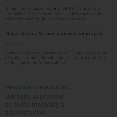
13. 12. 2024
Národní ústav duševního zdraví (NUDZ) připravil kurs
pro rodiče dětí s úzkostmi. Účast nabízí zdarma ve 14
městech České republiky v rámci testovací…
Vláda schválila Národní kardiovaskulární plán
12. 12. 2024
Vláda na svém zasedání ve středu 11. prosince schválila
důležitý dokument, Národní kardiovaskulární plán. Ten
definuje potřebné změny v oblasti…
PŘIHLASTE SE K ODBĚRU NOVINEK.
Udržujte si přehled
ze světa medicíny a
zdravotnictví.