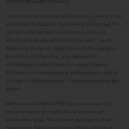
nemocnice Luděk Nečesaný.
"Jde o nejpravděpodobnější varianty, o kterých má
smysl dále diskutovat. Začneme pracovat nad tím,
jak by mohla nemocnice vypadat a jaké jsou
výhody a nevýhody jednotlivých variant," uvedl
Nečesaný. Podle něj chtějí vybrat finální variantu
do května příštího roku, aby neblokovali
schvalování nového územního plánu Liberce.
Výstavba nové nemocnice si podle odhadu vyžádá
zhruba tři miliardy korun, bude na ni potřeba asi
pět let.
Nemocnice v Liberci s 960 lůžky a obratem 2,5
miliardy korun je největším zdravotnickým
zařízením v kraji. Současným potřebám už ale
nevyhovuje. Některé budovy v areálu jsou staré