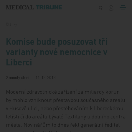
Přeskočit na obsah
Články
Komise bude posuzovat tři
varianty nové nemocnice v
Liberci
2 minuty čtení
11. 12. 2013
Moderní zdravotnické zařízení za miliardy korun
by mohlo vzniknout přestavbou současného areálu
v Husově ulici, nebo přestěhováním k libereckému
letišti či do areálu bývalé Textilany u dolního centra
města. Novinářům to dnes řekl generální ředitel