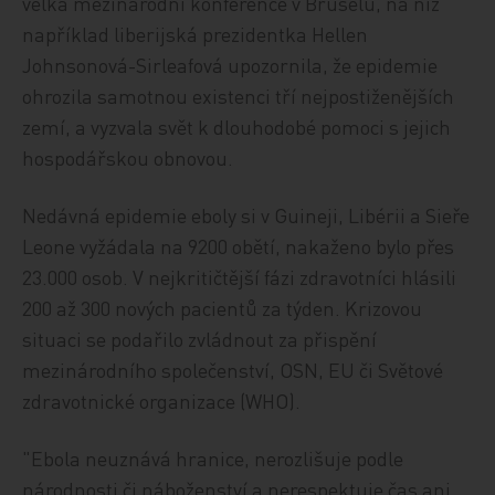
velká mezinárodní konference v Bruselu, na níž
například liberijská prezidentka Hellen
Johnsonová-Sirleafová upozornila, že epidemie
ohrozila samotnou existenci tří nejpostiženějších
zemí, a vyzvala svět k dlouhodobé pomoci s jejich
hospodářskou obnovou.
Nedávná epidemie eboly si v Guineji, Libérii a Sieře
Leone vyžádala na 9200 obětí, nakaženo bylo přes
23.000 osob. V nejkritičtější fázi zdravotníci hlásili
200 až 300 nových pacientů za týden. Krizovou
situaci se podařilo zvládnout za přispění
mezinárodního společenství, OSN, EU či Světové
zdravotnické organizace (WHO).
"Ebola neuznává hranice, nerozlišuje podle
národnosti či náboženství a nerespektuje čas ani