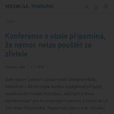
Přeskočit na obsah
Články
Konference o ebole připomíná,
že nemoc nelze pouštět ze
zřetele
3 minuty čtení
4. 3. 2015
Svět nesmí polevit v pozornosti ohledně eboly,
dokud se v Africe stále budou vyskytovat případy
onemocnění touto chorobou, zdůraznil dnes
eurokomisař pro humanitární pomoc a řízení krizí
Christos Stylianidis. Napomoci tomu má i dnešní