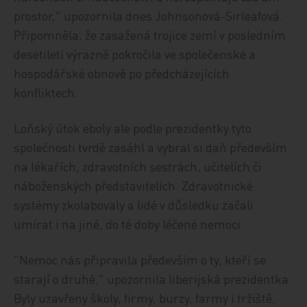
prostor," upozornila dnes Johnsonová-Sirleafová.
Připomněla, že zasažená trojice zemí v posledním
desetiletí výrazně pokročila ve společenské a
hospodářské obnově po předcházejících
konfliktech.
Loňský útok eboly ale podle prezidentky tyto
společnosti tvrdě zasáhl a vybral si daň především
na lékařích, zdravotních sestrách, učitelích či
náboženských představitelích. Zdravotnické
systémy zkolabovaly a lidé v důsledku začali
umírat i na jiné, do té doby léčené nemoci.
"Nemoc nás připravila především o ty, kteří se
starají o druhé," upozornila liberijská prezidentka.
Byly uzavřeny školy, firmy, burzy, farmy i tržiště,