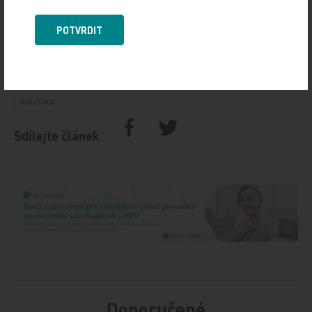
ČTK
POTVRDIT
Zdroj: ČTK
POLITIKA
Sdílejte článek
Doporučené