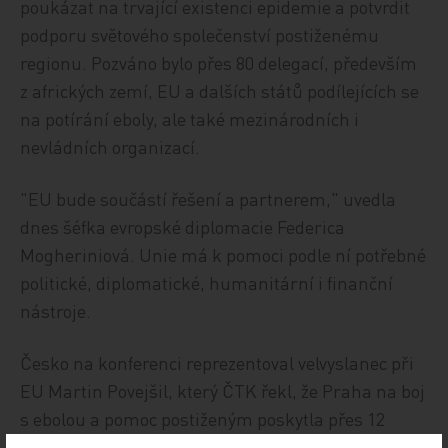
poukázat na trvající existenci epidemie a potvrdit
podporu světového společenství postiženému
regionu. Pozváno bylo přes 80 delegací, především
z afrických zemí, EU a dalších států podílejících se
na potírání eboly, ale také mezinárodních i
nevládních organizací.
"EU bude součástí řešení a partnerem," uvedla
dnes šéfka evropské diplomacie Federica
Mogheriniová. Unie má k pomoci podle ní potřebné
politické, diplomatické, humanitární i finanční
nástroje.
Česko na konferenci reprezentoval velvyslanec při
EU Martin Povejšil, který ČTK řekl, že Praha na boj
s ebolou a pomoc postiženým poskytla přes 12
milionů korun. "Epidemie ještě zdaleka není