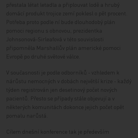
přestala létat letadla a připlouvat lodě a hrubý
domácí produkt trojice zemí poklesl o pět procent.
Potřeba proto podle ní bude dlouhodobý plán
pomoci regionu s obnovou, prezidentka
Johnsonová-Sirleafová v této souvislosti
připomněla Marshallův plán americké pomoci
Evropě po druhé světové válce.
V současnosti je podle odborníků - vzhledem k
nárůstu nemocných v dobách největší krize - každý
týden registrován jen desetinový počet nových
pacientů. Přesto se případy stále objevují a v
některých komunitách dokonce jejich počet opět
pomalu narůstá.
Cílem dnešní konference tak je především