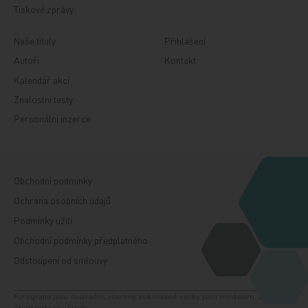
Tiskové zprávy
Naše tituly
Přihlášení
Autoři
Kontakt
Kalendář akcí
Znalostní testy
Personální inzerce
Obchodní podmínky
Ochrana osobních údajů
Podmínky užití
Obchodní podmínky předplatného
Odstoupení od smlouvy
Fotografie jsou ilustrační, všechny zobrazené osoby jsou modelem. Zdroj:
Shutterstock, iStock.