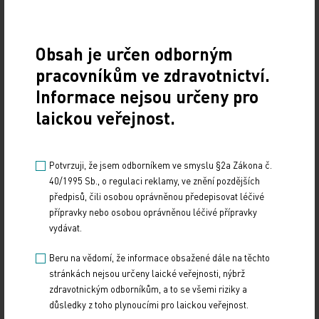
překonána. Je zde pozitivní trend poklesu nově
nakažených, ale od cíle nulového počtu nových
Obsah je určen odborným
pacientů jsme nadále vzdáleni. Proto musí být
pracovníkům ve zdravotnictví.
mezinárodní společenství včetně EU připraveno
Informace nejsou určeny pro
dál postiženým zemím pomáhat," podotkl Povejšil.
laickou veřejnost.
Pomoc podle něj musí být jak krátkodobá, tedy
bezprostřední boj s chorobou, tak dlouhodobá
Potvrzuji, že jsem odborníkem ve smyslu §2a Zákona č.
asistence právě třeba při posilování zdravotnických
40/1995 Sb., o regulaci reklamy, ve znění pozdějších
systémů, epidemiologického dohledu nebo krizové
předpisů, čili osobou oprávněnou předepisovat léčivé
přípravky nebo osobou oprávněnou léčivé přípravky
připravenosti zemí v zasaženém regionu.
vydávat.
Členské země EU a unie jako taková celkem na boj
Beru na vědomí, že informace obsažené dále na těchto
s ebolou vydaly okolo 1,2 miliardy eur (přes 33,5
stránkách nejsou určeny laické veřejnosti, nýbrž
zdravotnickým odborníkům, a to se všemi riziky a
miliardy Kč), svět celkově přispěl téměř pěti
důsledky z toho plynoucími pro laickou veřejnost.
miliardami (asi 392 miliard korun).