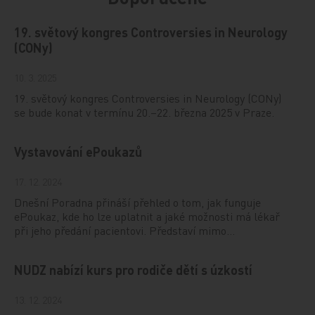
19. světový kongres Controversies in Neurology
(CONy)
10. 3. 2025
19. světový kongres Controversies in Neurology (CONy)
se bude konat v termínu 20.–22. března 2025 v Praze.
Vystavování ePoukazů
17. 12. 2024
Dnešní Poradna přináší přehled o tom, jak funguje
ePoukaz, kde ho lze uplatnit a jaké možnosti má lékař
při jeho předání pacientovi. Představí mimo…
NUDZ nabízí kurs pro rodiče dětí s úzkostí
13. 12. 2024