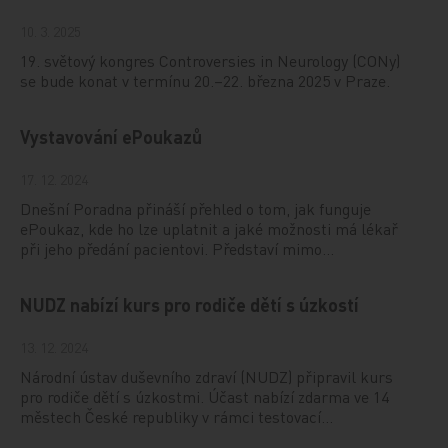
10. 3. 2025
19. světový kongres Controversies in Neurology (CONy)
se bude konat v termínu 20.–22. března 2025 v Praze.
Vystavování ePoukazů
17. 12. 2024
Dnešní Poradna přináší přehled o tom, jak funguje
ePoukaz, kde ho lze uplatnit a jaké možnosti má lékař
při jeho předání pacientovi. Představí mimo…
NUDZ nabízí kurs pro rodiče dětí s úzkostí
13. 12. 2024
Národní ústav duševního zdraví (NUDZ) připravil kurs
pro rodiče dětí s úzkostmi. Účast nabízí zdarma ve 14
městech České republiky v rámci testovací…