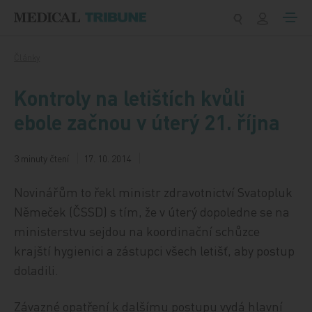
Přeskočit na obsah
Články
Kontroly na letištích kvůli
ebole začnou v úterý 21. října
3 minuty čtení
17. 10. 2014
Novinářům to řekl ministr zdravotnictví Svatopluk
Němeček (ČSSD) s tím, že v úterý dopoledne se na
ministerstvu sejdou na koordinační schůzce
krajští hygienici a zástupci všech letišť, aby postup
doladili.
Závazné opatření k dalšímu postupu vydá hlavní