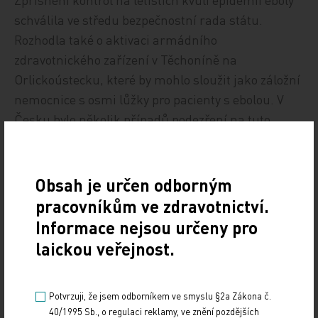
schválila ve středu bezpečnostní rada státu.
Rozhodla také o aktivaci armádního
zdravotnického zařízení v Těchoníně na
Orlickoústecku, které by mohlo sloužit jako záložní
nemocnice s osmi lůžky pro pacienty s ebolou. V
Česku bylo několik případů podezření na tuto
nebezpečnou nákazu, žádné se nepotvrdilo.
Počet zemřelých pacientů s ebolou, většinou v
Obsah je určen odborným
Africe, vzrostl téměř na 4500 lidí, míra úmrtnosti je
pracovníkům ve zdravotnictví.
nyní 70 procent. Světová zdravotnická organizace
Informace nejsou určeny pro
se obává, že během dvou měsíců by mohlo týdně
laickou veřejnost.
přibývat 5000 až 10.000 nových případů nákazy.
ČTK
Potvrzuji, že jsem odborníkem ve smyslu §2a Zákona č.
40/1995 Sb., o regulaci reklamy, ve znění pozdějších