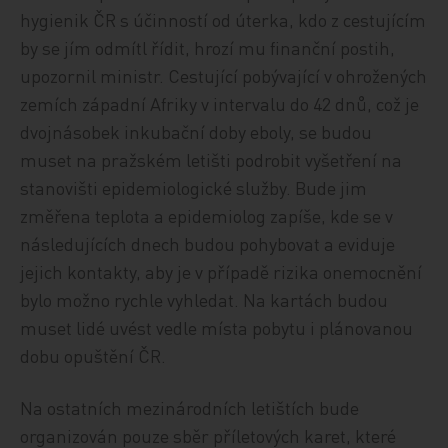
hygienik ČR s účinností od úterka, kdo z cestujícím
by se jím odmítl řídit, hrozí mu finanční postih,
upozornil ministr. Cestující pobývající v ohrožených
zemích západní Afriky v intervalu do 42 dnů, což je
dvojnásobek inkubační doby eboly, se budou
muset na pražském letišti podrobit vyšetření na
stanovišti epidemiologické služby. Bude jim
změřena teplota a epidemiolog zapíše, kde se v
následujících dnech budou pohybovat a eviduje
jejich kontakty, aby je v případě rizika onemocnění
bylo možno rychle vyhledat. Na kartách budou
muset lidé uvést vedle místa pobytu i plánovanou
dobu opuštění ČR.
Na ostatních mezinárodních letištích bude
organizován pouze sběr příletových karet, které