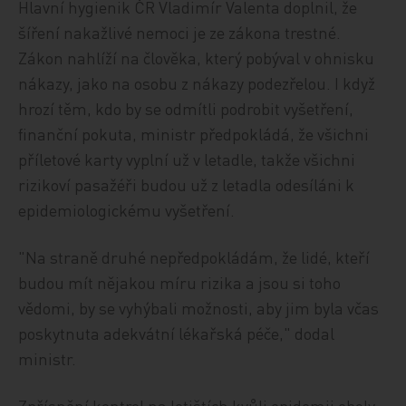
Hlavní hygienik ČR Vladimír Valenta doplnil, že
šíření nakažlivé nemoci je ze zákona trestné.
Zákon nahlíží na člověka, který pobýval v ohnisku
nákazy, jako na osobu z nákazy podezřelou. I když
hrozí těm, kdo by se odmítli podrobit vyšetření,
finanční pokuta, ministr předpokládá, že všichni
příletové karty vyplní už v letadle, takže všichni
rizikoví pasažéři budou už z letadla odesíláni k
epidemiologickému vyšetření.
"Na straně druhé nepředpokládám, že lidé, kteří
budou mít nějakou míru rizika a jsou si toho
vědomi, by se vyhýbali možnosti, aby jim byla včas
poskytnuta adekvátní lékařská péče," dodal
ministr.
Zpřísnění kontrol na letištích kvůli epidemii eboly