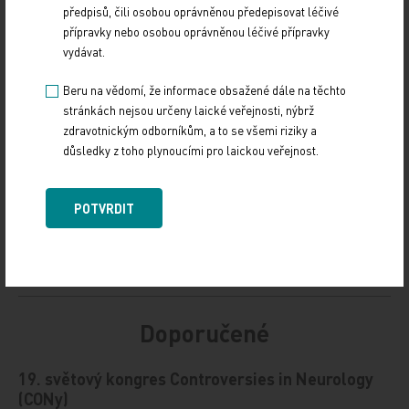
předpisů, čili osobou oprávněnou předepisovat léčivé
Zdroj: ČTK
přípravky nebo osobou oprávněnou léčivé přípravky
vydávat.
POLITIKA
Z REGIONŮ
Beru na vědomí, že informace obsažené dále na těchto
Sdílejte článek
stránkách nejsou určeny laické veřejnosti, nýbrž
zdravotnickým odborníkům, a to se všemi riziky a
důsledky z toho plynoucími pro laickou veřejnost.
POTVRDIT
Doporučené
19. světový kongres Controversies in Neurology
(CONy)