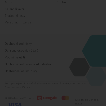
Autoři
Kontakt
Kalendář akcí
Znalostní testy
Personální inzerce
Obchodní podmínky
Ochrana osobních údajů
Podmínky užití
Obchodní podmínky předplatného
Odstoupení od smlouvy
Fotografie jsou ilustrační, všechny zobrazené osoby jsou modelem. Zdroj:
Shutterstock, iStock.
© 2026 Medical Tribune
Design od
Beneš &
Michl