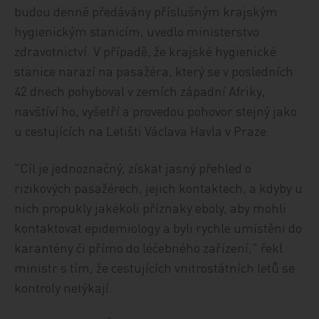
budou denně předávány příslušným krajským
hygienickým stanicím, uvedlo ministerstvo
zdravotnictví. V případě, že krajské hygienické
stanice narazí na pasažéra, který se v posledních
42 dnech pohyboval v zemích západní Afriky,
navštíví ho, vyšetří a provedou pohovor stejný jako
u cestujících na Letišti Václava Havla v Praze.
"Cíl je jednoznačný, získat jasný přehled o
rizikových pasažérech, jejich kontaktech, a kdyby u
nich propukly jakékoli příznaky eboly, aby mohli
kontaktovat epidemiology a byli rychle umístěni do
karantény či přímo do léčebného zařízení," řekl
ministr s tím, že cestujících vnitrostátních letů se
kontroly netýkají.