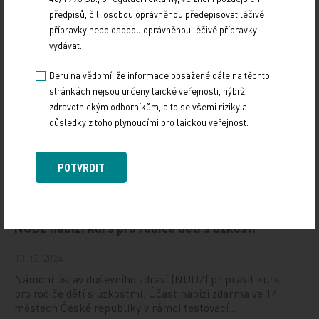
(CONy)
předpisů, čili osobou oprávněnou předepisovat léčivé
přípravky nebo osobou oprávněnou léčivé přípravky
10. 3. 2025
vydávat.
19. světový kongres Controversies in Neurology (CONy)
se bude konat v termínu 20.–22. března 2025 v Praze.
Beru na vědomí, že informace obsažené dále na těchto
stránkách nejsou určeny laické veřejnosti, nýbrž
Vystavování ePoukazů
zdravotnickým odborníkům, a to se všemi riziky a
důsledky z toho plynoucími pro laickou veřejnost.
17. 12. 2024
Dnešní Poradna přináší přehled o tom, jak funguje
POTVRDIT
ePoukaz, kde ho lze uplatnit a jaké možnosti má lékař
při jeho předání pacientovi. Představí mimo…
NUDZ nabízí kurs pro rodiče dětí s úzkostí
13. 12. 2024
Národní ústav duševního zdraví (NUDZ) připravil kurs
pro rodiče dětí s úzkostmi. Účast nabízí zdarma ve 14
městech České republiky v rámci testovací…