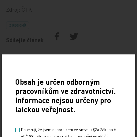
Zdroj: ČTK
Z REGIONŮ
Sdílejte článek
Obsah je určen odborným
pracovníkům ve zdravotnictví.
Informace nejsou určeny pro
laickou veřejnost.
Doporučené
Potvrzuji, že jsem odborníkem ve smyslu §2a Zákona č.
19. světový kongres Controversies in Neurology
40/1995 Sb., o regulaci reklamy, ve znění pozdějších