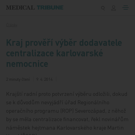
Přeskočit na obsah
Články
Kraj prověří výběr dodavatele
centralizace karlovarské
nemocnice
2 minuty čtení
9. 4. 2014
Krajští radní proto potvrzení výběru odložili, dokud
se k důvodům nevyjádří úřad Regionálního
operačního programu (ROP) Severozápad, z něhož
by se měla centralizace financovat, řekl novinářům
náměstek hejtmana Karlovarského kraje Martin