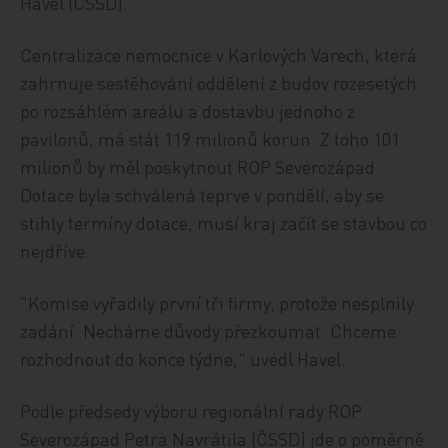
Havel (ČSSD).
Centralizace nemocnice v Karlových Varech, která
zahrnuje sestěhování oddělení z budov rozesetých
po rozsáhlém areálu a dostavbu jednoho z
pavilonů, má stát 119 milionů korun. Z toho 101
milionů by měl poskytnout ROP Severozápad.
Dotace byla schválená teprve v pondělí, aby se
stihly termíny dotace, musí kraj začít se stavbou co
nejdříve.
"Komise vyřadily první tři firmy, protože nesplnily
zadání. Necháme důvody přezkoumat. Chceme
rozhodnout do konce týdne," uvedl Havel.
Podle předsedy výboru regionální rady ROP
Severozápad Petra Navrátila (ČSSD) jde o poměrně