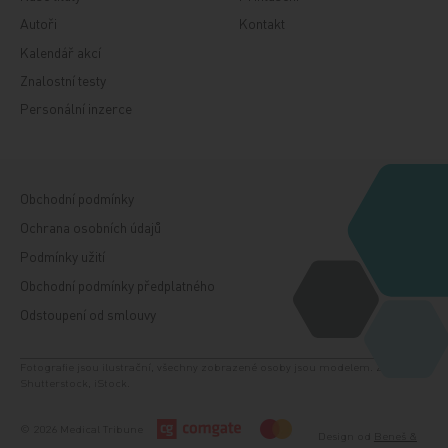
Autoři
Kontakt
Kalendář akcí
Znalostní testy
Personální inzerce
Obchodní podmínky
Ochrana osobních údajů
Podmínky užití
Obchodní podmínky předplatného
Odstoupení od smlouvy
Fotografie jsou ilustrační, všechny zobrazené osoby jsou modelem. Zdroj:
Shutterstock, iStock.
© 2026 Medical Tribune
Design od
Beneš &