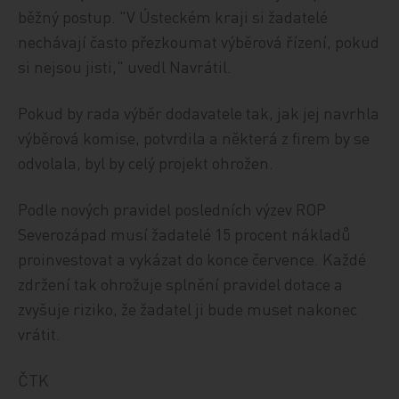
běžný postup. "V Ústeckém kraji si žadatelé
nechávají často přezkoumat výběrová řízení, pokud
si nejsou jisti," uvedl Navrátil.
Pokud by rada výběr dodavatele tak, jak jej navrhla
výběrová komise, potvrdila a některá z firem by se
odvolala, byl by celý projekt ohrožen.
Podle nových pravidel posledních výzev ROP
Severozápad musí žadatelé 15 procent nákladů
proinvestovat a vykázat do konce července. Každé
zdržení tak ohrožuje splnění pravidel dotace a
zvyšuje riziko, že žadatel ji bude muset nakonec
vrátit.
ČTK