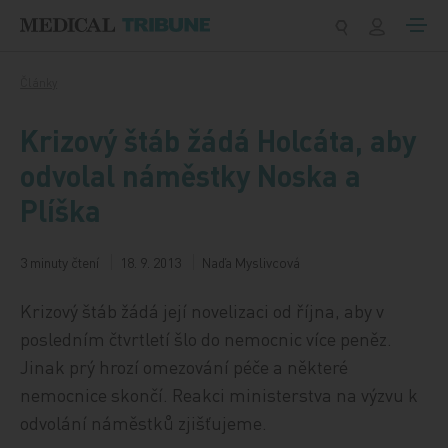
Přeskočit na obsah
Články
Krizový štáb žádá Holcáta, aby
odvolal náměstky Noska a
Plíška
3 minuty čtení
18. 9. 2013
Naďa Myslivcová
Krizový štáb žádá její novelizaci od října, aby v
posledním čtvrtletí šlo do nemocnic více peněz.
Jinak prý hrozí omezování péče a některé
nemocnice skončí. Reakci ministerstva na výzvu k
odvolání náměstků zjišťujeme.