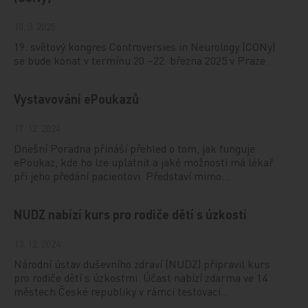
10. 3. 2025
19. světový kongres Controversies in Neurology (CONy)
se bude konat v termínu 20.–22. března 2025 v Praze.
Vystavování ePoukazů
17. 12. 2024
Dnešní Poradna přináší přehled o tom, jak funguje
ePoukaz, kde ho lze uplatnit a jaké možnosti má lékař
při jeho předání pacientovi. Představí mimo…
NUDZ nabízí kurs pro rodiče dětí s úzkostí
13. 12. 2024
Národní ústav duševního zdraví (NUDZ) připravil kurs
pro rodiče dětí s úzkostmi. Účast nabízí zdarma ve 14
městech České republiky v rámci testovací…