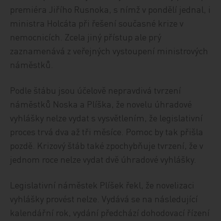
premiéra Jiřího Rusnoka, s nímž v pondělí jednal, i
ministra Holcáta při řešení současné krize v
nemocnicích. Zcela jiný přístup ale prý
zaznamenává z veřejných vystoupení ministrových
náměstků.
Podle štábu jsou účelově nepravdivá tvrzení
náměstků Noska a Plíška, že novelu úhradové
vyhlášky nelze vydat s vysvětlením, že legislativní
proces trvá dva až tři měsíce. Pomoc by tak přišla
pozdě. Krizový štáb také zpochybňuje tvrzení, že v
jednom roce nelze vydat dvě úhradové vyhlášky.
Legislativní náměstek Plíšek řekl, že novelizaci
vyhlášky provést nelze. Vydává se na následující
kalendářní rok, vydání předchází dohodovací řízení