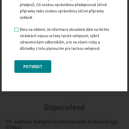
předpisů, čili osobou oprávněnou předepisovat léčivé
Zdroj: ČTK
přípravky nebo osobou oprávněnou léčivé přípravky
vydávat.
POLITIKA
Beru na vědomí, že informace obsažené dále na těchto
Sdílejte článek
stránkách nejsou určeny laické veřejnosti, nýbrž
zdravotnickým odborníkům, a to se všemi riziky a
důsledky z toho plynoucími pro laickou veřejnost.
POTVRDIT
Doporučené
19. světový kongres Controversies in Neurology
(CONy)