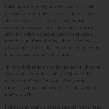
Holcát jako dlouholetý náměstek velké pražské
nemocnice zná problémy financování nemocnic
zblízka. Na dnešním jednání se dohodl se
zdravotními pojišťovnami, že co nejvíc zohlední v
zálohách objem skutečně poskytované péče a
nebudou uplatňovat limity, pokud budou léky a
zdravotnické prostředky jednoznačně indikovány.
Informace je na webu ministerstva.
"Krizový štáb se domnívá, že napravovat chyby ve
zdravotnictví nemohou lidé, kteří je zavinili a
dokonce záměrně. Proto vás, vážený pane
ministře, žádá o jejich odvolání," uvádí se v dopise,
který má ČTK.
Podle dopisu oceňuje krizový štáb vstřícný přístup