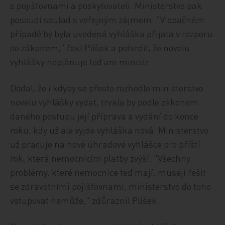
s pojišťovnami a poskytovateli. Ministerstvo pak
posoudí soulad s veřejným zájmem. "V opačném
případě by byla uvedená vyhláška přijata v rozporu
se zákonem," řekl Plíšek a potvrdil, že novelu
vyhlášky neplánuje teď ani ministr.
Dodal, že i kdyby se přesto rozhodlo ministerstvo
novelu vyhlášky vydat, trvala by podle zákonem
daného postupu její příprava a vydání do konce
roku, kdy už ale vyjde vyhláška nová. Ministerstvo
už pracuje na nové úhradové vyhlášce pro příští
rok, která nemocnicím platby zvýší. "Všechny
problémy, které nemocnice teď mají, musejí řešit
se zdravotními pojišťovnami, ministerstvo do toho
vstupovat nemůže," zdůraznil Plíšek.