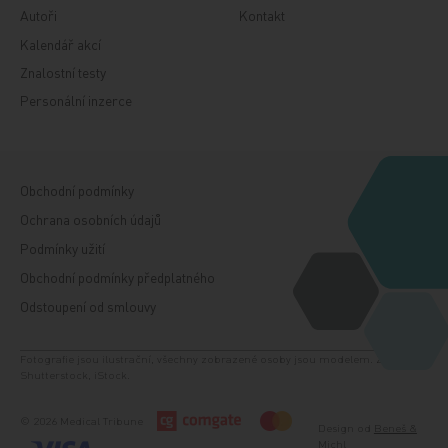
Autoři
Kontakt
Kalendář akcí
Znalostní testy
Personální inzerce
Obchodní podmínky
Ochrana osobních údajů
Podmínky užití
Obchodní podmínky předplatného
Odstoupení od smlouvy
Fotografie jsou ilustrační, všechny zobrazené osoby jsou modelem. Zdroj:
Shutterstock, iStock.
© 2026 Medical Tribune
Design od
Beneš &
Michl