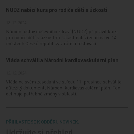
NUDZ nabízí kurs pro rodiče dětí s úzkostí
13. 12. 2024
Národní ústav duševního zdraví (NUDZ) připravil kurs
pro rodiče dětí s úzkostmi. Účast nabízí zdarma ve 14
městech České republiky v rámci testovací…
Vláda schválila Národní kardiovaskulární plán
12. 12. 2024
Vláda na svém zasedání ve středu 11. prosince schválila
důležitý dokument, Národní kardiovaskulární plán. Ten
definuje potřebné změny v oblasti…
PŘIHLASTE SE K ODBĚRU NOVINEK.
Udržujte si přehled