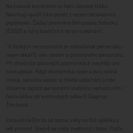
Na tiskové konferenci to řekli členové štábu.
Navrhují využít část peněz z rezerv zdravotních
pojišťoven. Žádají premiéra Bohuslava Sobotku
(ČSSD) a lídry koaličních stran o jednání.
"V českých nemocnicích je nedostatek personálu -
nejen lékařů, ale i sester a pomocného personálu.
Při dnešních platových podmínkách nechtějí ani
nastupovat. Když ekonomika roste a jsou volná
místa, spousta sester si hledá uplatnění jinde.
Chceme zajistit personální stabilitu nemocnicím,"
řekla šéfka zdravotnických odborů Dagmar
Žitníková.
Zdravotníkům by od ledna měly vzrůst výdělky o
pět procent. Stejně se měly zvednout i letos. Podle