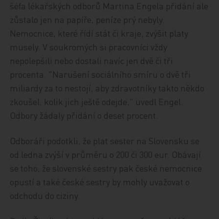
šéfa lékařských odborů Martina Engela přidání ale
zůstalo jen na papíře, peníze prý nebyly.
Nemocnice, které řídí stát či kraje, zvýšit platy
musely. V soukromých si pracovníci vždy
nepolepšili nebo dostali navíc jen dvě či tři
procenta. "Narušení sociálního smíru o dvě tři
miliardy za to nestojí, aby zdravotníky takto někdo
zkoušel, kolik jich ještě odejde," uvedl Engel.
Odbory žádaly přidání o deset procent.
Odboráři podotkli, že plat sester na Slovensku se
od ledna zvýší v průměru o 200 či 300 eur. Obávají
se toho, že slovenské sestry pak české nemocnice
opustí a také české sestry by mohly uvažovat o
odchodu do ciziny.