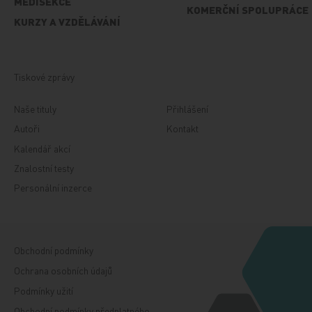
MEDISEKCE
KOMERČNÍ SPOLUPRÁCE
KURZY A VZDĚLÁVÁNÍ
Tiskové zprávy
Naše tituly
Přihlášení
Autoři
Kontakt
Kalendář akcí
Znalostní testy
Personální inzerce
Obchodní podmínky
Ochrana osobních údajů
Podmínky užití
Obchodní podmínky předplatného