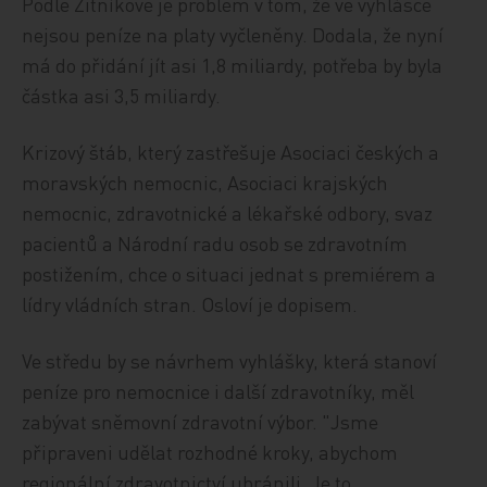
Podle Žitníkové je problém v tom, že ve vyhlášce
nejsou peníze na platy vyčleněny. Dodala, že nyní
má do přidání jít asi 1,8 miliardy, potřeba by byla
částka asi 3,5 miliardy.
Krizový štáb, který zastřešuje Asociaci českých a
moravských nemocnic, Asociaci krajských
nemocnic, zdravotnické a lékařské odbory, svaz
pacientů a Národní radu osob se zdravotním
postižením, chce o situaci jednat s premiérem a
lídry vládních stran. Osloví je dopisem.
Ve středu by se návrhem vyhlášky, která stanoví
peníze pro nemocnice i další zdravotníky, měl
zabývat sněmovní zdravotní výbor. "Jsme
připraveni udělat rozhodné kroky, abychom
regionální zdravotnictví ubránili. Je to