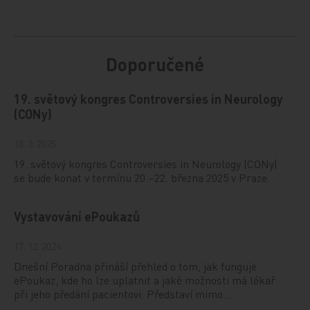
Doporučené
19. světový kongres Controversies in Neurology
(CONy)
10. 3. 2025
19. světový kongres Controversies in Neurology (CONy)
se bude konat v termínu 20.–22. března 2025 v Praze.
Vystavování ePoukazů
17. 12. 2024
Dnešní Poradna přináší přehled o tom, jak funguje
ePoukaz, kde ho lze uplatnit a jaké možnosti má lékař
při jeho předání pacientovi. Představí mimo…