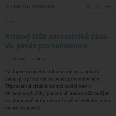
Přeskočit na obsah
Články
Krizový štáb zdravotníků žádá
víc peněz pro nemocnice
3 minuty čtení
14. 10. 2015
Zástupci krizového štábu nemocnic a odborů
žádají pro příští rok víc peněz pro nemocnice.
Tříprocentní přidání, s nímž počítá návrh
úhradové vyhlášky, podle nich bude stačit buď jen
na stanovené pětiprocentní zvýšení výdělků, nebo
na provoz a péči.