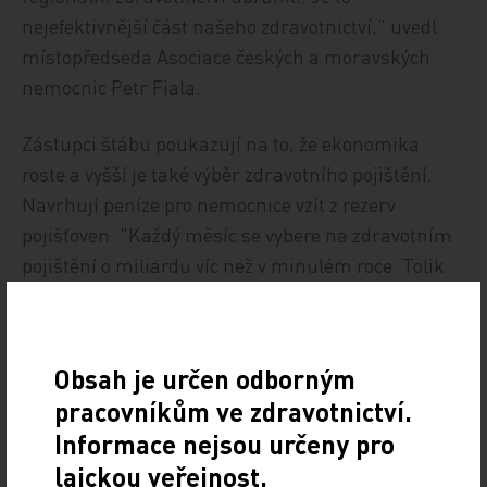
nejefektivnější část našeho zdravotnictví," uvedl
místopředseda Asociace českých a moravských
nemocnic Petr Fiala.
Zástupci štábu poukazují na to, že ekonomika
roste a vyšší je také výběr zdravotního pojištění.
Navrhují peníze pro nemocnice vzít z rezerv
pojišťoven. "Každý měsíc se vybere na zdravotním
pojištění o miliardu víc než v minulém roce. Tolik
peněz ve zdravotnictví tu ještě nikdy nebylo. Měly
by se využít a nezůstávat na účtech pojišťoven,"
uvedl Fiala.
Obsah je určen odborným
pracovníkům ve zdravotnictví.
ČTK
Informace nejsou určeny pro
laickou veřejnost.