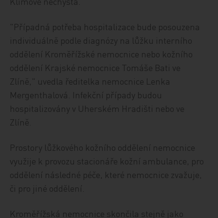
Klímové nechystá.
"Případná potřeba hospitalizace bude posouzena
individuálně podle diagnózy na lůžku interního
oddělení Kroměřížské nemocnice nebo kožního
oddělení Krajské nemocnice Tomáše Bati ve
Zlíně," uvedla ředitelka nemocnice Lenka
Mergenthalová. Infekční případy budou
hospitalizovány v Uherském Hradišti nebo ve
Zlíně.
Prostory lůžkového kožního oddělení nemocnice
využije k provozu stacionáře kožní ambulance, pro
oddělení následné péče, které nemocnice zvažuje,
či pro jiné oddělení.
Kroměřížská nemocnice skončila stejně jako