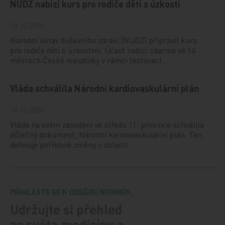
NUDZ nabízí kurs pro rodiče dětí s úzkostí
13. 12. 2024
Národní ústav duševního zdraví (NUDZ) připravil kurs
pro rodiče dětí s úzkostmi. Účast nabízí zdarma ve 14
městech České republiky v rámci testovací…
Vláda schválila Národní kardiovaskulární plán
12. 12. 2024
Vláda na svém zasedání ve středu 11. prosince schválila
důležitý dokument, Národní kardiovaskulární plán. Ten
definuje potřebné změny v oblasti…
PŘIHLASTE SE K ODBĚRU NOVINEK.
Udržujte si přehled
ze světa medicíny a