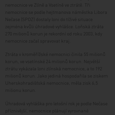
nemocnice ve Zlíně a Vsetíně ve ztrátě. Tři
nemocnice se podle hejtmanova náměstka Libora
Nečase (SPOZ) dostaly loni do tíživé situace
zejména kvůli úhradové vyhlášce. Loňská ztráta
270 milionů korun je rekordní od roku 2003, kdy
nemocnice začal spravovat kraj.
Ztráta v kroměřížské nemocnici činila 55 milionů
korun, ve vsetínské 24 milionů korun. Největší
ztrátu vykázala loni zlínská nemocnice, a to 192
milionů korun. Jako jediná hospodařila se ziskem
Uherskohradišťská nemocnice, měla zisk 6,5
milionu korun.
Úhradová vyhláška pro letošní rok je podle Nečase
příznivější, nemocnice plánují vyrovnané