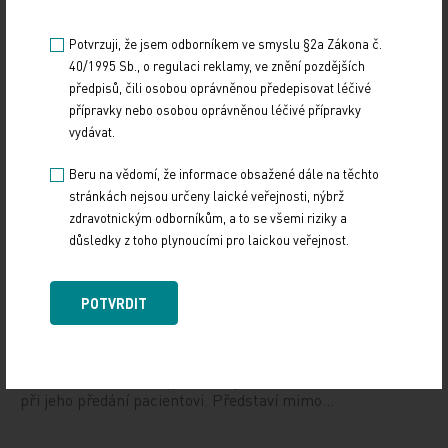
Potvrzuji, že jsem odborníkem ve smyslu §2a Zákona č.
Doporučené
40/1995 Sb., o regulaci reklamy, ve znění pozdějších
předpisů, čili osobou oprávněnou předepisovat léčivé
přípravky nebo osobou oprávněnou léčivé přípravky
19. světový kongres Controversies in Neurology
vydávat.
(CONy)
Beru na vědomí, že informace obsažené dále na těchto
10. 3. 2025
stránkách nejsou určeny laické veřejnosti, nýbrž
19. světový kongres Controversies in Neurology (CONy)
zdravotnickým odborníkům, a to se všemi riziky a
se bude konat v termínu 20.–22. března 2025 v Praze.
důsledky z toho plynoucími pro laickou veřejnost.
Vystavování ePoukazů
POTVRDIT
17. 12. 2024
Dnešní Poradna přináší přehled o tom, jak funguje
ePoukaz, kde ho lze uplatnit a jaké možnosti má lékař
při jeho předání pacientovi. Představí mimo…