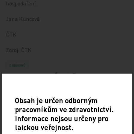
hospodaření.
Jana Kuncová
ČTK
Zdroj: ČTK
Z REGIONŮ
Sdílejte článek
Obsah je určen odborným
pracovníkům ve zdravotnictví.
Informace nejsou určeny pro
laickou veřejnost.