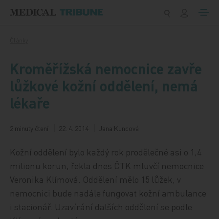
Přeskočit na obsah
Články
Kroměřížská nemocnice zavře
lůžkové kožní oddělení, nemá
lékaře
2 minuty čtení
22. 4. 2014
Jana Kuncová
Kožní oddělení bylo každý rok prodělečné asi o 1,4
milionu korun, řekla dnes ČTK mluvčí nemocnice
Veronika Klímová. Oddělení mělo 15 lůžek, v
nemocnici bude nadále fungovat kožní ambulance
i stacionář. Uzavírání dalších oddělení se podle