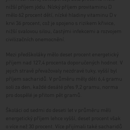
nižší příjem jódu. Nízký příjem provitaminu D
mělo 62 procent dětí, nízké hladiny vitaminu D v
krvi 36 procent, což je spojeno s rizikem křivice,
nižší svalovou silou, častými infekcemi a rozvojem
civilizačních onemocnění.
Mezi předškoláky mělo deset procent energetický
příjem nad 127,4 procenta doporučených hodnot. V
jejich stravě převažovaly nezdravé tuky, vyšší byl
příjem sacharidů. V průměru měly děti 6,4 gramu
soli za den, každé desáté přes 9,2 gramu, norma
pro dospělé je přitom pět gramů.
Školáci od sedmi do deseti let v průměru měli
energetický příjem lehce vyšší, deset procent však
o více než 30 procent. Více přijímali také sacharidů