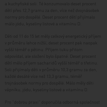
a kuchyňské soli. Té konzumovalo deset procent
dětí přes 12,7 gramu za den, více než dvojnásobek
normy pro dospělé. Deset procent dětí přijímalo
málo jódu, kyseliny listové a vitamínu D.
Děti od 11 do 15 let měly celkový energetický příjem
v průměru lehce nižší, deset procent pak naopak
vyšší téměř o pětinu. Příjem tuku přitom
odpovídal, ale složení bylo špatné. Deset procent
dětí mělo příjem sacharidů vyšší téměř o třetinu.
Soli přijímaly děti v průměru 10,3 gramu za den,
každé desáté více než 13,3 gramu, téměř
trojnásobek normy pro dospělé. Málo měly děti
vápníku, jódu, kyseliny listové a vitamínu D.
Pro "dobrou praxi" doporučila odborná společnost