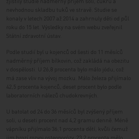
zjistily studie nadměrný příjem soli, cukru a
nevhodnou skladbu tuků ve stravě. Studie se
konaly v letech 2007 až 2014 a zahrnuly děti od půl
roku do 15 let. Výsledky na svém webu zveřejnil
Státní zdravotní ústav.
Podle studií byl u kojenců od šesti do 11 měsíců
nadměrný příjem bílkovin, což zakládá na obezitu
v dospělosti. U 26,8 procenta bylo málo jódu, což
má zase vliv na vývoj mozku. Málo železa přijímalo
42,5 procenta kojenců, deset procent bylo podle
laboratorních nálezů chudokrevných.
U batolat od 24 do 36 měsíců byl zvýšený příjem
soli, u deseti procent nad 4,2 gramu denně. Méně
vápníku přijímalo 36,1 procenta dětí, kvůli čemuž
jim hrozí rozvoj osteoporózy, 23,2 procenta mělo