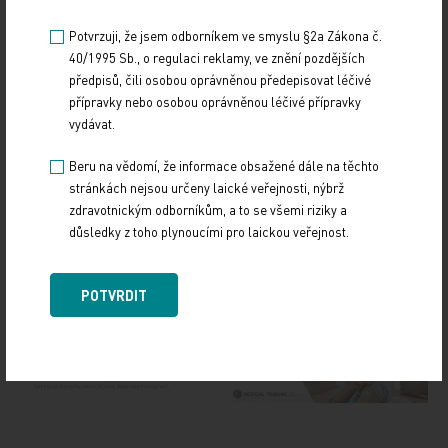
Potvrzuji, že jsem odborníkem ve smyslu §2a Zákona č.
40/1995 Sb., o regulaci reklamy, ve znění pozdějších
předpisů, čili osobou oprávněnou předepisovat léčivé
přípravky nebo osobou oprávněnou léčivé přípravky
vydávat.
Zdroj: ČTK
Beru na vědomí, že informace obsažené dále na těchto
stránkách nejsou určeny laické veřejnosti, nýbrž
Z REGIONŮ
zdravotnickým odborníkům, a to se všemi riziky a
důsledky z toho plynoucími pro laickou veřejnost.
Sdílejte článek
POTVRDIT