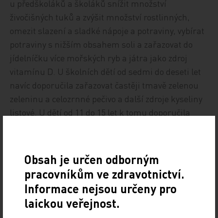
u předškoláků a školáků snížit množství
živočišných tuků a zvýšit množství rostlinných,
omezit slazení a sladké nápoje a potraviny, vybírat
potraviny s nižším obsahem soli a zařazovat do
jídelníčku více mořských ryb a játra jako zdroj
vitamínu D. U školních dětí od sedmi do deseti let
navíc doporučila zařazovat častěji tmavě zelenou
zeleninu a celozrnné pečivo a další zdroje kyseliny
listové. U dětí od 11 do 15 let k tomu doporučila
také nezapomínat na zdroje vápníku, což jsou
mléčné výrobky či brokolice.
Obsah je určen odborným
ČTK
pracovníkům ve zdravotnictví.
Informace nejsou určeny pro
laickou veřejnost.