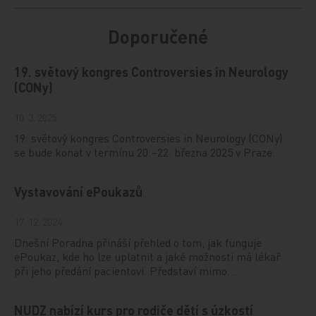
Doporučené
19. světový kongres Controversies in Neurology
(CONy)
10. 3. 2025
19. světový kongres Controversies in Neurology (CONy)
se bude konat v termínu 20.–22. března 2025 v Praze.
Vystavování ePoukazů
17. 12. 2024
Dnešní Poradna přináší přehled o tom, jak funguje
ePoukaz, kde ho lze uplatnit a jaké možnosti má lékař
při jeho předání pacientovi. Představí mimo…
NUDZ nabízí kurs pro rodiče dětí s úzkostí