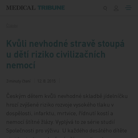
Přeskočit na obsah
Články
Kvůli nevhodné stravě stoupá
u dětí riziko civilizačních
nemocí
3 minuty čtení
12. 8. 2015
Českým dětem kvůli nevhodné skladbě jídelníčku
hrozí zvýšené riziko rozvoje vysokého tlaku v
dospělosti, infarktu, mrtvice, řídnutí kostí a
nemocí štítné žlázy. Vyplývá to ze série studií
Společnosti pro výživu. U každého desátého dítěte